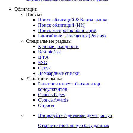
Облигации
Поиски
Поиск облигаций & Карты рынка
Поиск облигаций (ИИ)
Поиск котировок облигаций
Ближайшие размещения (Россия)
Специальные разделы
Кривые доходности
Best bid/ask
ЦФА
ESG
Сукук
Ломбардные списки
Участники рынка
Рэнкинги инвест. банков и юр.
консультантов
Cbonds Pages
Cbonds Awards
Опросы
Попробуйте
7-дневный
демо-доступ
Откройте глобальную базу данных