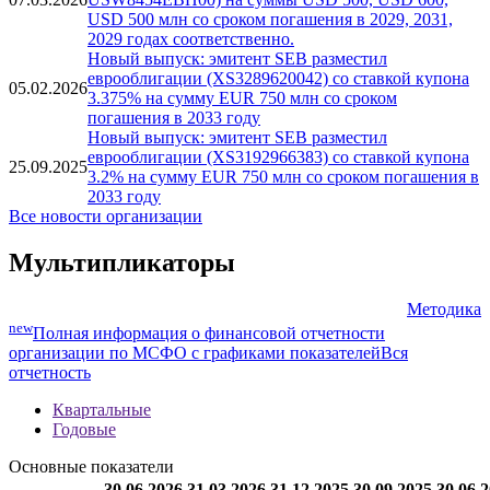
USD 500 млн со сроком погашения в 2029, 2031,
2029 годах соответственно.
Новый выпуск: эмитент SEB разместил
еврооблигации (XS3289620042) со ставкой купона
05.02.2026
3.375% на сумму EUR 750 млн со сроком
погашения в 2033 году
Новый выпуск: эмитент SEB разместил
еврооблигации (XS3192966383) со ставкой купона
25.09.2025
3.2% на сумму EUR 750 млн со сроком погашения в
2033 году
Все новости организации
Мультипликаторы
Методика
new
Полная информация о финансовой отчетности
организации по МСФО с графиками показателей
Вся
отчетность
Квартальные
Годовые
Основные показатели
30.06.2026
31.03.2026
31.12.2025
30.09.2025
30.06.