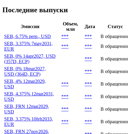
Последние выпуски
Объем,
Эмиссия
Дата
Статус
млн
SEB, 6.75% perp., USD
***
***
В обращении
SEB, 3.375% 7may2031,
***
***
В обращении
EUR
SEB, 0% 14apr2027, USD
***
В обращении
(357D, ECP)
SEB, 0% 18mar2027,
***
В обращении
USD (364D, ECP)
SEB, 4% 12mar2029,
***
***
В обращении
USD
SEB, 4.375% 12mar2031,
***
***
В обращении
USD
SEB, FRN 12mar2029,
***
***
В обращении
USD
SEB, 3.375% 10feb2033,
***
***
В обращении
EUR
SEB, FRN 27nov2026,