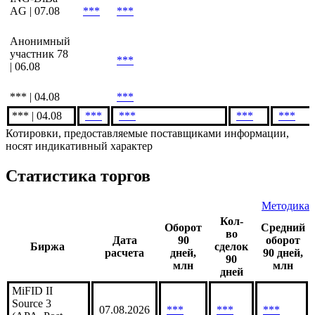
AG | 07.08
***
***
Анонимный
участник 78
***
| 06.08
*** | 04.08
***
*** | 04.08
***
***
***
***
Котировки, предоставляемые поставщиками информации,
носят индикативный характер
Статистика торгов
Методика
Кол-
Оборот
Средний
во
Дата
90
оборот
Биржа
сделок
расчета
дней,
90 дней,
90
млн
млн
дней
MiFID II
Source 3
07.08.2026
***
***
***