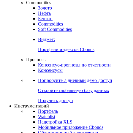
Commodities
Золото
Нефть
Бензин
Commodities
Soft Commodities
Виджет:
Портфели индексов Cbonds
Прогнозы
Консенсус-прогнозы по отчетности
Консенсусы
Попробуйте
7-дневный
демо-доступ
Откройте глобальную базу данных
Получить доступ
Инструментарий
Портфель
Watchlist
Надстройка XLS
Мобильное приложение Cbonds
Облигационный калькулятор