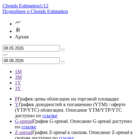
Cbonds Estimation
1/12
Подробнее о Cbonds Estimation
Архив
—
1М
3М
1Y
3Y
P
График цены облигации на торговой площадке
Y
График доходностей к погашению (YTM) / оферте
(YTP/YTC) облигации. Описание YTM/YTP/YTC
доступно по
ссылке
G-spread
График G-spread. Описание G-spread доступно
по
ссылке
Z-spread
График Z-spread к свопам. Описание Z-spread к
свопам доступно по
ссылке