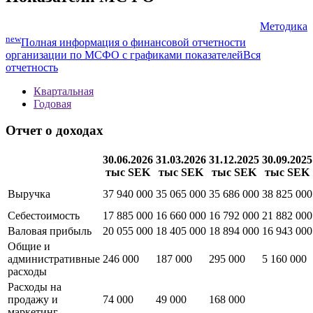
Методика
new
Полная информация о финансовой отчетности
организации по МСФО с графиками показателей
Вся
отчетность
Квартальная
Годовая
Отчет о доходах
30.06.2026
31.03.2026
31.12.2025
30.09.2025
тыс SEK
тыс SEK
тыс SEK
тыс SEK
Выручка
37 940 000
35 065 000
35 686 000
38 825 000
Себестоимость
17 885 000
16 660 000
16 792 000
21 882 000
Валовая прибыль
20 055 000
18 405 000
18 894 000
16 943 000
Общие и
административные
246 000
187 000
295 000
5 160 000
расходы
Расходы на
продажу и
74 000
49 000
168 000
маркетинг