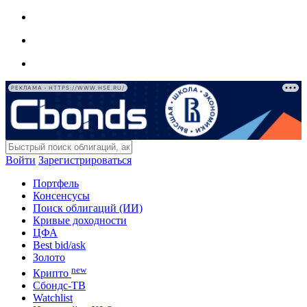
РЕКЛАМА • HTTPS://WWW.HSE.RU/
Войти
Зарегистрироваться
Портфель
Консенсусы
Поиск облигаций (ИИ)
Кривые доходности
ЦФА
Best bid/ask
Золото
new
Крипто
Сбондс-ТВ
Watchlist