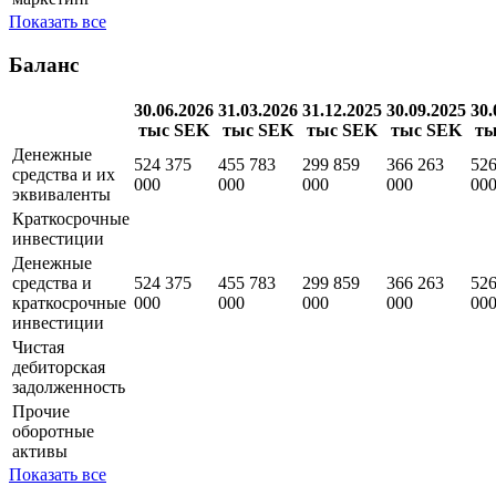
Показать все
Баланс
30.06.2026
31.03.2026
31.12.2025
30.09.2025
30.
тыс SEK
тыс SEK
тыс SEK
тыс SEK
ты
Денежные
524 375
455 783
299 859
366 263
526
средства и их
000
000
000
000
00
эквиваленты
Краткосрочные
инвестиции
Денежные
средства и
524 375
455 783
299 859
366 263
526
краткосрочные
000
000
000
000
00
инвестиции
Чистая
дебиторская
задолженность
Прочие
оборотные
активы
Показать все