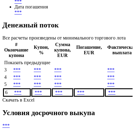
***
Дата погашения
***
Денежный поток
Все расчеты произведены от минимального торгового лота
#
Сумма
Купон,
Погашение,
Фактическа
Окончание
купона,
%
EUR
выплата
купона
EUR
Показать предыдущие
3
***
***
***
***
4
***
***
***
***
5
***
***
***
***
6
***
***
***
***
***
Скачать в Excel
Условия досрочного выкупа
***