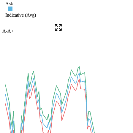
A-
A+