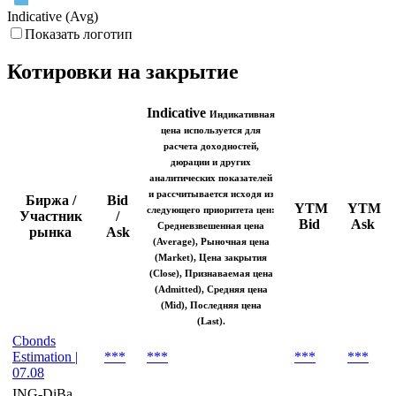
Indicative (Avg)
Показать логотип
Котировки на закрытие
Indicative
Индикативная
цена используется для
расчета доходностей,
дюрации и других
аналитических показателей
и рассчитывается исходя из
Биржа /
Bid
YTM
YTM
следующего приоритета цен:
Участник
/
Bid
Ask
Средневзвешенная цена
рынка
Ask
(Average), Рыночная цена
(Market), Цена закрытия
(Close), Признаваемая цена
(Admitted), Средняя цена
(Mid), Последняя цена
(Last).
Cbonds
Estimation |
***
***
***
***
07.08
ING-DiBa