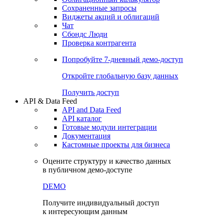
Сохраненные запросы
Виджеты акций и облигаций
Чат
Сбондс Люди
Проверка контрагента
Попробуйте
7-дневный
демо-доступ
Откройте глобальную базу данных
Получить доступ
API & Data Feed
API and Data Feed
API каталог
Готовые модули интеграции
Документация
Кастомные проекты для бизнеса
Оцените структуру и качество данных
в публичном демо-доступе
DEMO
Получите индивидуальный доступ
к интересующим данным