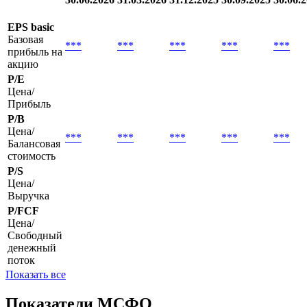
EPS basic
Базовая
***
***
***
***
***
прибыль на
акцию
P/E
Цена/
Прибыль
P/B
Цена/
***
***
***
***
***
Балансовая
стоимость
P/S
Цена/
Выручка
P/FCF
Цена/
Свободный
денежный
поток
Показать все
Показатели МСФО