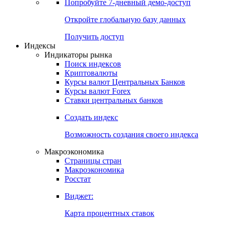
Попробуйте
7-дневный
демо-доступ
Откройте глобальную базу данных
Получить доступ
Индексы
Индикаторы рынка
Поиск индексов
Криптовалюты
Курсы валют Центральных Банков
Курсы валют Forex
Ставки центральных банков
Создать индекс
Возможность создания своего индекса
Макроэкономика
Страницы стран
Макроэкономика
Росстат
Виджет:
Карта процентных ставок