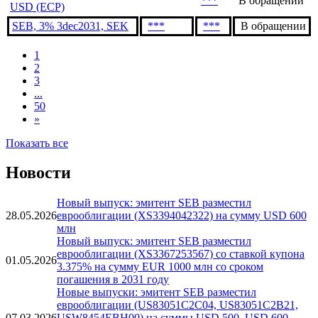
***
В обращении
USD (ECP)
SEB, 3% 3dec2031, SEK
***
***
В обращении
1
2
3
...
50
»
Показать все
Новости
Новый выпуск: эмитент SEB разместил
28.05.2026
еврооблигации (XS3394042322) на сумму USD 600
млн
Новый выпуск: эмитент SEB разместил
еврооблигации (XS3367253567) со ставкой купона
01.05.2026
3.375% на сумму EUR 1000 млн со сроком
погашения в 2031 году
Новые выпуски: эмитент SEB разместил
еврооблигации (US83051C2C04, US83051C2B21,
07.03.2026
USW8454EBH00) на суммы USD 500, USD 600,