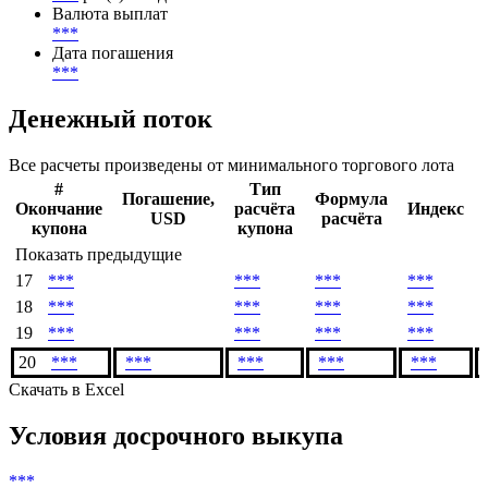
Начало начисления купонов
***
Периодичность выплаты купона
***
раз(а) в год
Валюта выплат
***
Дата погашения
***
Денежный поток
Все расчеты произведены от минимального торгового лота
#
Тип
Погашение,
Формула
Окончание
расчёта
Индекс
USD
расчёта
купона
купона
Показать предыдущие
17
***
***
***
***
18
***
***
***
***
19
***
***
***
***
20
***
***
***
***
***
Скачать в Excel