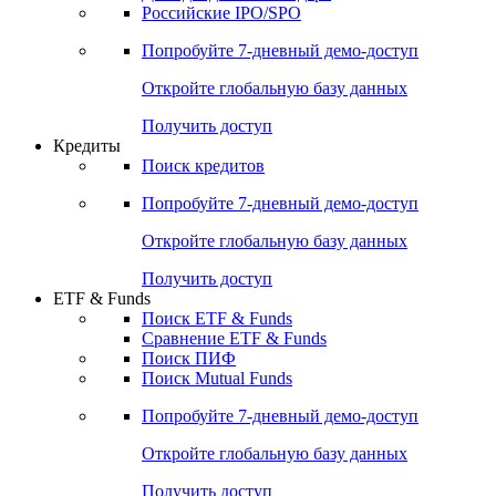
Получить доступ
Акции
Поиск акций
Дивидендный календарь
Российские IPO/SPO
Попробуйте
7-дневный
демо-доступ
Откройте глобальную базу данных
Получить доступ
Кредиты
Поиск кредитов
Попробуйте
7-дневный
демо-доступ
Откройте глобальную базу данных
Получить доступ
ETF & Funds
Поиск ETF & Funds
Сравнение ETF & Funds
Поиск ПИФ
Поиск Mutual Funds
Попробуйте
7-дневный
демо-доступ