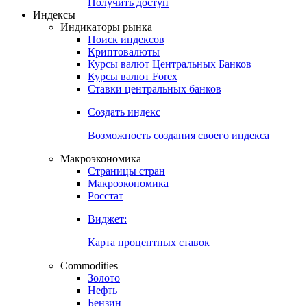
Попробуйте
7-дневный
демо-доступ
Откройте глобальную базу данных
Получить доступ
Индексы
Индикаторы рынка
Поиск индексов
Криптовалюты
Курсы валют Центральных Банков
Курсы валют Forex
Ставки центральных банков
Создать индекс
Возможность создания своего индекса
Макроэкономика
Страницы стран
Макроэкономика
Росстат
Виджет:
Карта процентных ставок