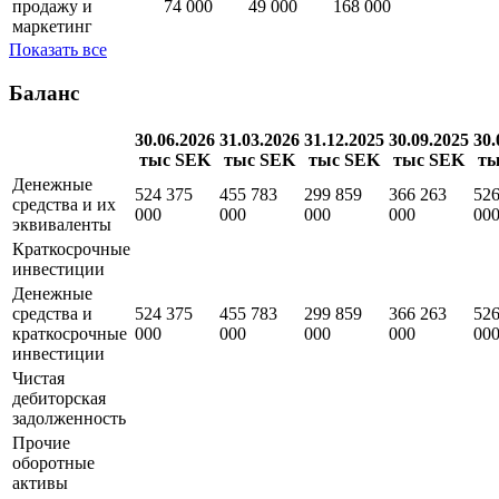
административные
246 000
187 000
295 000
5 160 000
расходы
Расходы на
продажу и
74 000
49 000
168 000
маркетинг
Показать все
Баланс
30.06.2026
31.03.2026
31.12.2025
30.09.2025
30.
тыс SEK
тыс SEK
тыс SEK
тыс SEK
ты
Денежные
524 375
455 783
299 859
366 263
526
средства и их
000
000
000
000
00
эквиваленты
Краткосрочные
инвестиции
Денежные
средства и
524 375
455 783
299 859
366 263
526
краткосрочные
000
000
000
000
00
инвестиции
Чистая
дебиторская
задолженность