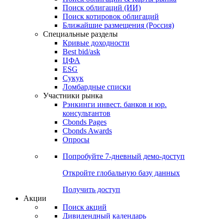
Облигации
Поиски
Поиск облигаций & Карты рынка
Поиск облигаций (ИИ)
Поиск котировок облигаций
Ближайшие размещения (Россия)
Специальные разделы
Кривые доходности
Best bid/ask
ЦФА
ESG
Сукук
Ломбардные списки
Участники рынка
Рэнкинги инвест. банков и юр.
консультантов
Cbonds Pages
Cbonds Awards
Опросы
Попробуйте
7-дневный
демо-доступ
Откройте глобальную базу данных