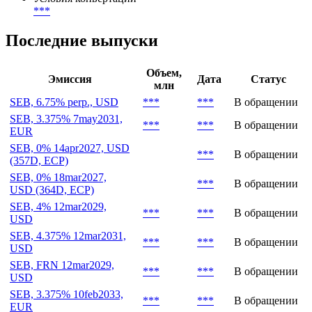
Конвертация и обмен
Условия конвертации
***
Последние выпуски
Объем,
Эмиссия
Дата
Статус
млн
SEB, 6.75% perp., USD
***
***
В обращении
SEB, 3.375% 7may2031,
***
***
В обращении
EUR
SEB, 0% 14apr2027, USD
***
В обращении
(357D, ECP)
SEB, 0% 18mar2027,
***
В обращении
USD (364D, ECP)
SEB, 4% 12mar2029,
***
***
В обращении
USD
SEB, 4.375% 12mar2031,
***
***
В обращении
USD