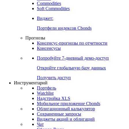
Commodities
Золото
Нефть
Бензин
Commodities
Soft Commodities
Виджет:
Портфели индексов Cbonds
Прогнозы
Консенсус-прогнозы по отчетности
Консенсусы
Попробуйте
7-дневный
демо-доступ
Откройте глобальную базу данных
Получить доступ
Инструментарий
Портфель
Watchlist
Надстройка XLS
Мобильное приложение Cbonds
Облигационный калькулятор