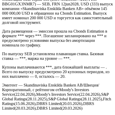
Облигации SEB серии 333 (ISIN XS2633877241, FIGI
BBG01GX3NMR7) — SEB, FRN 12jun2028, USD (333) выпуск
компании «Skandinaviska Enskilda Banken AB» объёмом 145
000 000,00 USD в обращении на Cbonds Estimation. Выпуск
имеет номинал 200 000 USD и торгуется как самостоятельный
долговой инструмент.
Дата размещения — эмиссия прошла на Cbonds Estimation в
формате *** через ***. Погашение запланировано на *** и
предусмотрено условиями выпуска без амортизации
номинала по графику.
По выпуску SEB установлена плавающая ставка. Базовая
ставка — ***, маржа на уровне — ***.
Купоны выплачиваются ***, дата ближайшей выплаты — .
Всего по выпуску предусмотрено 20 купонных периодов, из
них выплачено — 0, осталось — 20.
Эмитент — Skandinaviska Enskilda Banken AB/Швеция/
Корпоративный, с рейтингом отMoody's Investors
Service(22.04.2026),Moody's Investors Service(22.04.2026),S&P