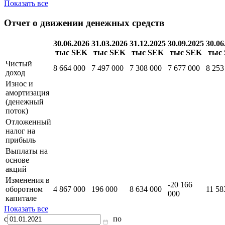
Прочие
оборотные
активы
Показать все
Отчет о движении денежных средств
30.06.2026
31.03.2026
31.12.2025
30.09.2025
30.06
тыс SEK
тыс SEK
тыс SEK
тыс SEK
тыс
Чистый
8 664 000
7 497 000
7 308 000
7 677 000
8 253
доход
Износ и
амортизация
(денежный
поток)
Отложенный
налог на
прибыль
Выплаты на
основе
акций
Изменения в
-20 166
оборотном
4 867 000
196 000
8 634 000
11 58