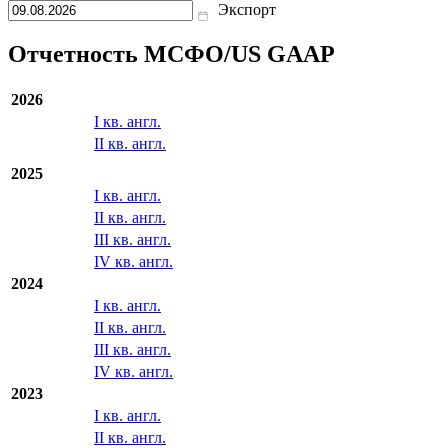
000
капитале
Показать все
с
по
Экспорт
Отчетность МСФО/US GAAP
2026
I кв. англ.
II кв. англ.
2025
I кв. англ.
II кв. англ.
III кв. англ.
IV кв. англ.
2024
I кв. англ.
II кв. англ.
III кв. англ.
IV кв. англ.