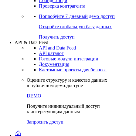
Сохраненные запросы
Виджеты акций и облигаций
Чат
Сбондс Люди
Проверка контрагента
Попробуйте
7-дневный
демо-доступ
Откройте глобальную базу данных
Получить доступ
API & Data Feed
API and Data Feed
API каталог
Готовые модули интеграции
Документация
Кастомные проекты для бизнеса
Оцените структуру и качество данных
в публичном демо-доступе
DEMO
Получите индивидуальный доступ
к интересующим данным