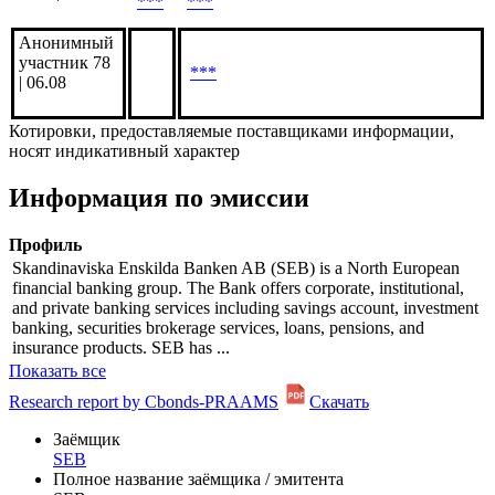
Cbonds
Estimation |
***
***
07.08
SQX | 07.08
***
***
Анонимный
участник 78
***
| 06.08
Котировки, предоставляемые поставщиками информации,
носят индикативный характер
Информация по эмиссии
Профиль
Skandinaviska Enskilda Banken AB (SEB) is a North European
financial banking group. The Bank offers corporate, institutional,
and private banking services including savings account, investment
banking, securities brokerage services, loans, pensions, and
insurance products. SEB has ...
Показать все
Research report by Cbonds-PRAAMS
Скачать