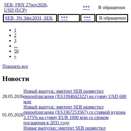
SEB, FRN 12mar2029,
***
***
В обращении
USD
SEB, 3.375% 10feb2033,
***
***
В обращении
EUR
SEB, FRN 27nov2026,
***
В обращении
USD (ECP)
SEB, 3% 3dec2031, SEK
***
***
В обращении
1
2
3
...
50
»
Показать все
Новости
Новый выпуск: эмитент SEB разместил
28.05.2026
еврооблигации (XS3394042322) на сумму USD 600
млн
Новый выпуск: эмитент SEB разместил