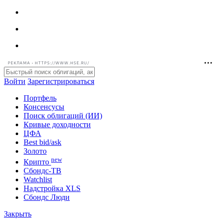
РЕКЛАМА • HTTPS://WWW.HSE.RU/
Войти
Зарегистрироваться
Портфель
Консенсусы
Поиск облигаций (ИИ)
Кривые доходности
ЦФА
Best bid/ask
Золото
new
Крипто
Сбондс-ТВ
Watchlist