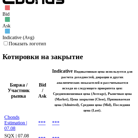
Июн '26
Июл '26
Авг '26
Bid
Ask
Indicative (Avg)
Показать логотип
Котировки на закрытие
Indicative
Индикативная цена используется для
расчета доходностей, дюрации и других
аналитических показателей и рассчитывается
Биржа /
Bid
исходя из следующего приоритета цен:
Участник
/
Средневзвешенная цена (Average), Рыночная цена
рынка
Ask
(Market), Цена закрытия (Close), Признаваемая
цена (Admitted), Средняя цена (Mid), Последняя
цена (Last).