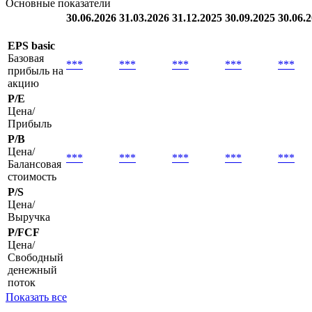
Квартальные
Годовые
Основные показатели
30.06.2026
31.03.2026
31.12.2025
30.09.2025
30.06.
EPS basic
Базовая
***
***
***
***
***
прибыль на
акцию
P/E
Цена/
Прибыль
P/B
Цена/
***
***
***
***
***
Балансовая
стоимость
P/S
Цена/
Выручка
P/FCF
Цена/
Свободный