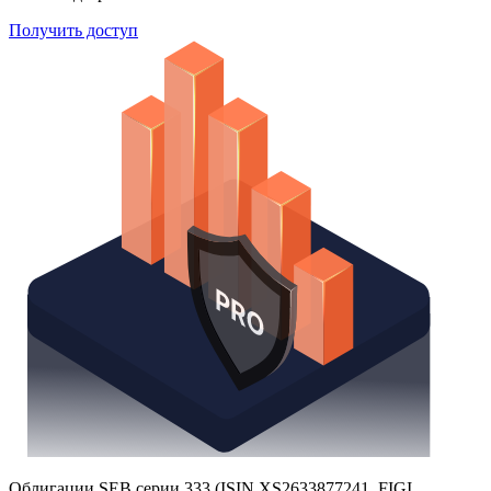
Поиск облигаций
Watchlist
Надстройка Excel
Получить доступ