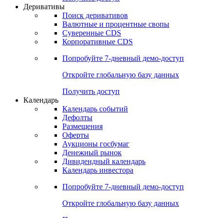
Откройте глобальную базу данных
Получить доступ
Деривативы
Поиск деривативов
Валютные и процентные свопы
Суверенные CDS
Корпоративные CDS
Попробуйте
7-дневный
демо-доступ
Откройте глобальную базу данных
Получить доступ
Календарь
Календарь событий
Дефолты
Размещения
Оферты
Аукционы госбумаг
Денежный рынок
Дивидендный календарь
Календарь инвестора