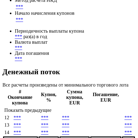
***
Ставка купона
***
Метод расчета НКД
***
Начало начисления купонов
***
Периодичность выплаты купона
***
раз(а) в год
Валюта выплат
***
Дата погашения
***
Денежный поток
Все расчеты произведены от минимального торгового лота
#
Сумма
Купон,
Погашение,
Окончание
купона,
%
EUR
купона
EUR
Показать предыдущие