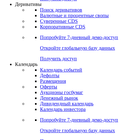
Откройте глобальную базу данных
Получить доступ
Деривативы
Поиск деривативов
Валютные и процентные свопы
Суверенные CDS
Корпоративные CDS
Попробуйте
7-дневный
демо-доступ
Откройте глобальную базу данных
Получить доступ
Календарь
Календарь событий
Дефолты
Размещения
Оферты
Аукционы госбумаг
Денежный рынок
Дивидендный календарь
Календарь инвестора