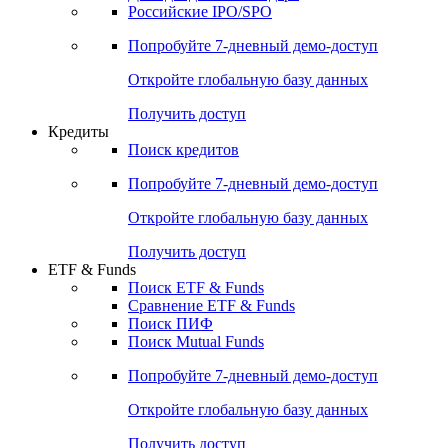
Получить доступ
Акции
Поиск акций
Дивидендный календарь
Российские IPO/SPO
Попробуйте
7-дневный
демо-доступ
Откройте глобальную базу данных
Получить доступ
Кредиты
Поиск кредитов
Попробуйте
7-дневный
демо-доступ
Откройте глобальную базу данных
Получить доступ
ETF & Funds
Поиск ETF & Funds
Сравнение ETF & Funds
Поиск ПИФ
Поиск Mutual Funds
Попробуйте
7-дневный
демо-доступ