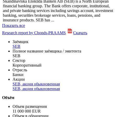
Информация по эмиссии
Профиль
Skandinaviska Enskilda Banken AB (SEB) is a North European
financial banking group. The Bank offers corporate, institutional,
and private banking services including savings account, investment
banking, securities brokerage services, loans, pensions, and
insurance products. SEB has ...
Показать все
Research report by Cbonds-PRAAMS
Скачать
Заёмщик
SEB
Полное название заёмщика / эмитента
SEB
Сектор
Корпоративный
Отрасль
Банки
Акции
SEB, акция обыкновенная
SEB, акция обыкновенная
Объём