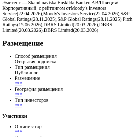
Купоны выплачиваются ***, дата ближайшей выплаты — .
Всего по выпуску предусмотрено 15 купонных периодов, из
них выплачено — 0, осталось — 15.
Эмитент — Skandinaviska Enskilda Banken AB/Швеция/
Корпоративный, с рейтингом отMoody's Investors
Service(22.04.2026),Moody's Investors Service(22.04.2026),S&P
Global Ratings(28.11.2025),S&P Global Ratings(28.11.2025),Fitch
Ratings(15.06.2026),DBRS Limited(20.03.2026),DBRS
Limited(20.03.2026),DBRS Limited(20.03.2026)
Размещение
Способ размещения
Открытая подписка
Тип размещения
Публичное
Размещение
***
География размещения
***
Тип инвесторов
***
Участники