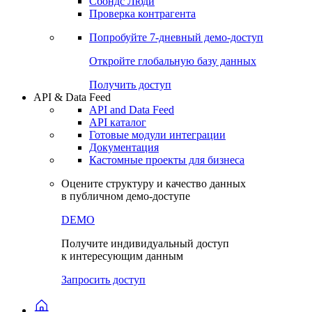
Сохраненные запросы
Виджеты акций и облигаций
Чат
Сбондс Люди
Проверка контрагента
Попробуйте
7-дневный
демо-доступ
Откройте глобальную базу данных
Получить доступ
API & Data Feed
API and Data Feed
API каталог
Готовые модули интеграции
Документация
Кастомные проекты для бизнеса
Оцените структуру и качество данных
в публичном демо-доступе
DEMO
Получите индивидуальный доступ
к интересующим данным