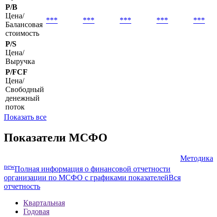
акцию
P/E
Цена/
Прибыль
P/B
Цена/
***
***
***
***
***
Балансовая
стоимость
P/S
Цена/
Выручка
P/FCF
Цена/
Свободный
денежный
поток
Показать все
Показатели МСФО
Методика
new
Полная информация о финансовой отчетности
организации по МСФО с графиками показателей
Вся