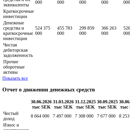
30.06.2026
31.03.2026
31.12.2025
30.09.2025
30.
тыс SEK
тыс SEK
тыс SEK
тыс SEK
ты
Денежные
524 375
455 783
299 859
366 263
526
средства и их
000
000
000
000
00
эквиваленты
Краткосрочные
инвестиции
Денежные
средства и
524 375
455 783
299 859
366 263
526
краткосрочные
000
000
000
000
00
инвестиции
Чистая
дебиторская
задолженность
Прочие
оборотные
активы
Показать все
Отчет о движении денежных средств
30.06.2026
31.03.2026
31.12.2025
30.09.2025
30.06
тыс SEK
тыс SEK
тыс SEK
тыс SEK
тыс