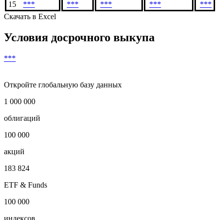
12
***
***
***
***
13
***
***
***
***
14
***
***
***
***
15
***
***
***
***
***
Скачать в Excel
Условия досрочного выкупа
***
Откройте глобальную базу данных
1 000 000
облигаций
100 000
акций
183 824
ETF & Funds