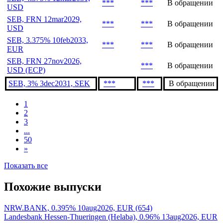
SEB, 4% 12mar2029,
***
***
В обращении
USD
SEB, 4.375% 12mar2031,
***
***
В обращении
USD
SEB, FRN 12mar2029,
***
***
В обращении
USD
SEB, 3.375% 10feb2033,
***
***
В обращении
EUR
SEB, FRN 27nov2026,
***
В обращении
USD (ECP)
SEB, 3% 3dec2031, SEK
***
***
В обращении
1
2
3
...
50
»
Показать все
Похожие выпуски