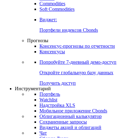
Commodities
Золото
Нефть
Бензин
Commodities
Soft Commodities
Виджет:
Портфели индексов Cbonds
Прогнозы
Консенсус-прогнозы по отчетности
Консенсусы
Попробуйте
7-дневный
демо-доступ
Откройте глобальную базу данных
Получить доступ
Инструментарий
Портфель
Watchlist
Надстройка XLS
Мобильное приложение Cbonds
Облигационный калькулятор