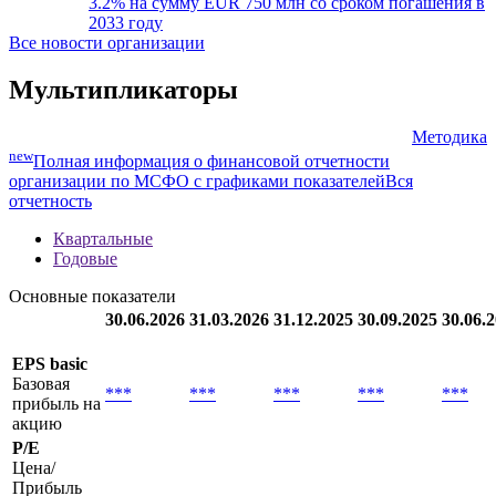
погашения в 2033 году
Новый выпуск: эмитент SEB разместил
еврооблигации (XS3192966383) со ставкой купона
25.09.2025
3.2% на сумму EUR 750 млн со сроком погашения в
2033 году
Все новости организации
Мультипликаторы
Методика
new
Полная информация о финансовой отчетности
организации по МСФО с графиками показателей
Вся
отчетность
Квартальные
Годовые
Основные показатели
30.06.2026
31.03.2026
31.12.2025
30.09.2025
30.06.
EPS basic
Базовая
***
***
***
***
***
прибыль на