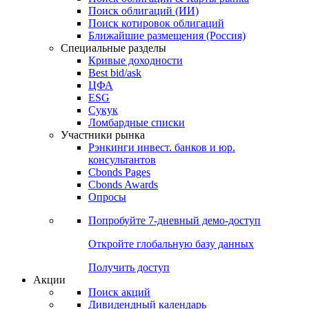
Облигации
Поиски
Поиск облигаций & Карты рынка
Поиск облигаций (ИИ)
Поиск котировок облигаций
Ближайшие размещения (Россия)
Специальные разделы
Кривые доходности
Best bid/ask
ЦФА
ESG
Сукук
Ломбардные списки
Участники рынка
Рэнкинги инвест. банков и юр.
консультантов
Cbonds Pages
Cbonds Awards
Опросы
Попробуйте
7-дневный
демо-доступ
Откройте глобальную базу данных