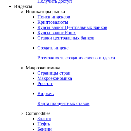
Попробуйте
7-дневный
демо-доступ
Откройте глобальную базу данных
Получить доступ
Индексы
Индикаторы рынка
Поиск индексов
Криптовалюты
Курсы валют Центральных Банков
Курсы валют Forex
Ставки центральных банков
Создать индекс
Возможность создания своего индекса
Макроэкономика
Страницы стран
Макроэкономика
Росстат
Виджет:
Карта процентных ставок