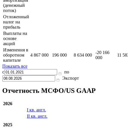
Чистый
8 664 000
7 497 000
7 308 000
7 677 000
8 253
доход
Износ и
амортизация
(денежный
поток)
Отложенный
налог на
прибыль
Выплаты на
основе
акций
Изменения в
-20 166
оборотном
4 867 000
196 000
8 634 000
11 58
000
капитале
Показать все
с
по
Экспорт
Отчетность МСФО/US GAAP
2026