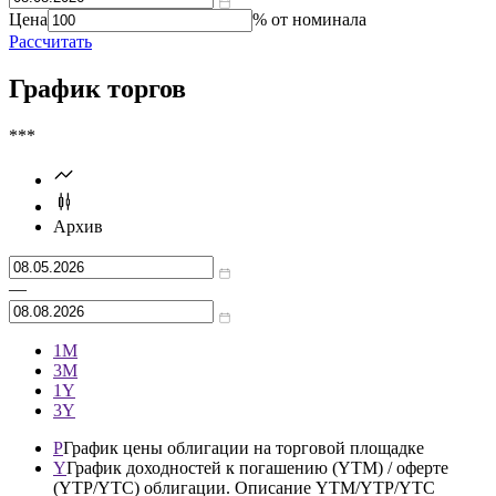
Справочник
цены
доходности
Цена
% от номинала
Рассчитать
График торгов
***
Архив
—
1М
3М
1Y
3Y