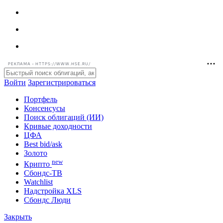
РЕКЛАМА • HTTPS://WWW.HSE.RU/
Войти
Зарегистрироваться
Портфель
Консенсусы
Поиск облигаций (ИИ)
Кривые доходности
ЦФА
Best bid/ask
Золото
new
Крипто
Сбондс-ТВ
Watchlist