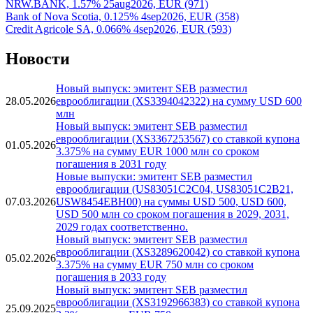
NRW.BANK, 0.395% 10aug2026, EUR (654)
Landesbank Hessen-Thueringen (Helaba), 0.96% 13aug2026, EUR
NRW.BANK, 1.57% 25aug2026, EUR (971)
Bank of Nova Scotia, 0.125% 4sep2026, EUR (358)
Credit Agricole SA, 0.066% 4sep2026, EUR (593)
Новости
Новый выпуск: эмитент SEB разместил
28.05.2026
еврооблигации (XS3394042322) на сумму USD 600
млн
Новый выпуск: эмитент SEB разместил
еврооблигации (XS3367253567) со ставкой купона
01.05.2026
3.375% на сумму EUR 1000 млн со сроком
погашения в 2031 году
Новые выпуски: эмитент SEB разместил
еврооблигации (US83051C2C04, US83051C2B21,
07.03.2026
USW8454EBH00) на суммы USD 500, USD 600,
USD 500 млн со сроком погашения в 2029, 2031,
2029 годах соответственно.
Новый выпуск: эмитент SEB разместил
еврооблигации (XS3289620042) со ставкой купона
05.02.2026
3.375% на сумму EUR 750 млн со сроком