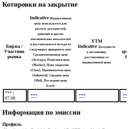
Indicative (Last)
Показать логотип
Котировки на закрытие
Indicative
Индикативная
цена используется для
расчета доходностей,
дюрации и других
аналитических показателей
YTM
и рассчитывается исходя из
Биржа /
Indicative
T
Доходность
следующего приоритета цен:
Участник
spr
к погашению,
Средневзвешенная цена
рынка
б.
рассчитанная от
(Average), Рыночная цена
индикативной цены
(Market), Цена закрытия
(Close), Признаваемая цена
(Admitted), Средняя цена
(Mid), Последняя цена
(Last).
*** |
***
***
**
07.08