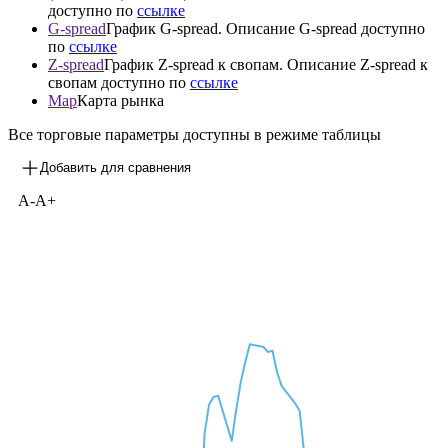
P
График цены облигации на торговой площадке
Y
График доходностей к погашению (YTM) / оферте
(YTP/YTC) облигации. Описание YTM/YTP/YTC
доступно по
ссылке
G-spread
График G-spread. Описание G-spread доступно
по
ссылке
Z-spread
График Z-spread к свопам. Описание Z-spread к
свопам доступно по
ссылке
Map
Карта рынка
Все торговые параметры доступны в режиме таблицы
Добавить для сравнения