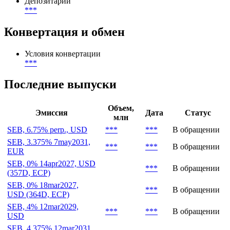
Организатор
***
Депозитарий
***
Конвертация и обмен
Условия конвертации
***
Последние выпуски
Объем,
Эмиссия
Дата
Статус
млн
SEB, 6.75% perp., USD
***
***
В обращении
SEB, 3.375% 7may2031,
***
***
В обращении
EUR
SEB, 0% 14apr2027, USD
***
В обращении
(357D, ECP)
SEB, 0% 18mar2027,
***
В обращении
USD (364D, ECP)