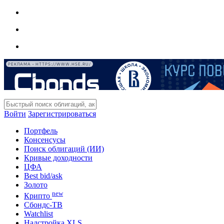
РЕКЛАМА • HTTPS://WWW.HSE.RU/
Войти
Зарегистрироваться
Портфель
Консенсусы
Поиск облигаций (ИИ)
Кривые доходности
ЦФА
Best bid/ask
Золото
new
Крипто
Сбондс-ТВ
Watchlist
Надстройка XLS