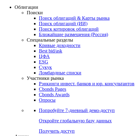
Облигации
Поиски
Поиск облигаций & Карты рынка
Поиск облигаций (ИИ)
Поиск котировок облигаций
Ближайшие размещения (Россия)
Специальные разделы
Кривые доходности
Best bid/ask
ЦФА
ESG
Сукук
Ломбардные списки
Участники рынка
Рэнкинги инвест. банков и юр. консультантов
Cbonds Pages
Cbonds Awards
Опросы
Попробуйте
7-дневный
демо-доступ
Откройте глобальную базу данных
Получить доступ