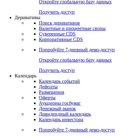
Откройте глобальную базу данных
Получить доступ
Деривативы
Поиск деривативов
Валютные и процентные свопы
Суверенные CDS
Корпоративные CDS
Попробуйте
7-дневный
демо-доступ
Откройте глобальную базу данных
Получить доступ
Календарь
Календарь событий
Дефолты
Размещения
Оферты
Аукционы госбумаг
Денежный рынок
Дивидендный календарь
Календарь инвестора
Попробуйте
7-дневный
демо-доступ