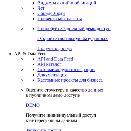
Виджеты акций и облигаций
Чат
Сбондс Люди
Проверка контрагента
Попробуйте
7-дневный
демо-доступ
Откройте глобальную базу данных
Получить доступ
API & Data Feed
API and Data Feed
API каталог
Готовые модули интеграции
Документация
Кастомные проекты для бизнеса
Оцените структуру и качество данных
в публичном демо-доступе
DEMO
Получите индивидуальный доступ
к интересующим данным
Запросить доступ