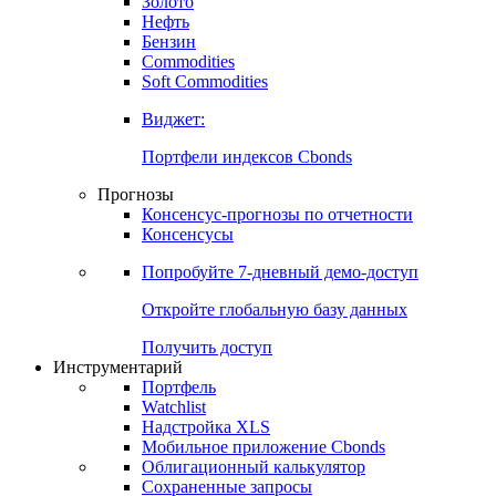
Золото
Нефть
Бензин
Commodities
Soft Commodities
Виджет:
Портфели индексов Cbonds
Прогнозы
Консенсус-прогнозы по отчетности
Консенсусы
Попробуйте
7-дневный
демо-доступ
Откройте глобальную базу данных
Получить доступ
Инструментарий
Портфель
Watchlist
Надстройка XLS
Мобильное приложение Cbonds
Облигационный калькулятор
Сохраненные запросы