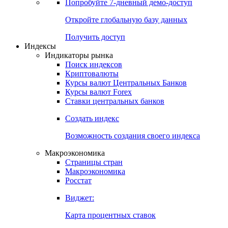
Попробуйте
7-дневный
демо-доступ
Откройте глобальную базу данных
Получить доступ
Индексы
Индикаторы рынка
Поиск индексов
Криптовалюты
Курсы валют Центральных Банков
Курсы валют Forex
Ставки центральных банков
Создать индекс
Возможность создания своего индекса
Макроэкономика
Страницы стран
Макроэкономика
Росстат
Виджет:
Карта процентных ставок