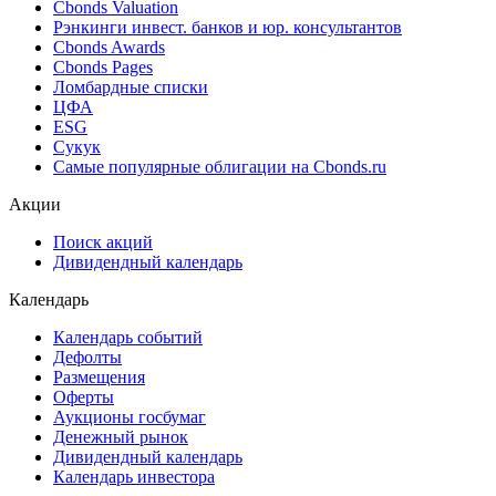
Cbonds Valuation
Рэнкинги инвест. банков и юр. консультантов
Cbonds Awards
Cbonds Pages
Ломбардные списки
ЦФА
ESG
Сукук
Самые популярные облигации на Cbonds.ru
Акции
Поиск акций
Дивидендный календарь
Календарь
Календарь событий
Дефолты
Размещения
Оферты
Аукционы госбумаг
Денежный рынок
Дивидендный календарь
Календарь инвестора