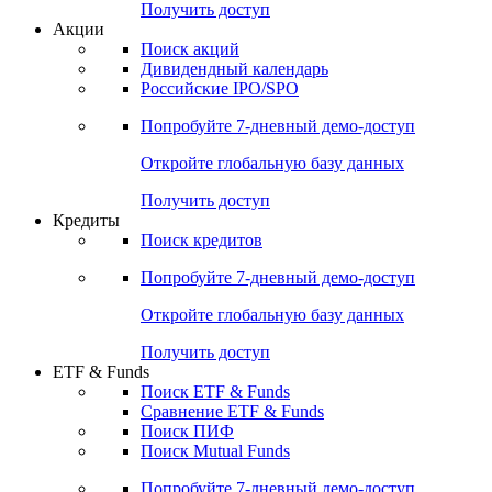
Получить доступ
Акции
Поиск акций
Дивидендный календарь
Российские IPO/SPO
Попробуйте
7-дневный
демо-доступ
Откройте глобальную базу данных
Получить доступ
Кредиты
Поиск кредитов
Попробуйте
7-дневный
демо-доступ
Откройте глобальную базу данных
Получить доступ
ETF & Funds
Поиск ETF & Funds
Сравнение ETF & Funds
Поиск ПИФ
Поиск Mutual Funds
Попробуйте
7-дневный
демо-доступ