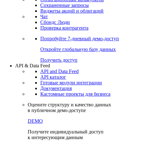
Сохраненные запросы
Виджеты акций и облигаций
Чат
Сбондс Люди
Проверка контрагента
Попробуйте
7-дневный
демо-доступ
Откройте глобальную базу данных
Получить доступ
API & Data Feed
API and Data Feed
API каталог
Готовые модули интеграции
Документация
Кастомные проекты для бизнеса
Оцените структуру и качество данных
в публичном демо-доступе
DEMO
Получите индивидуальный доступ
к интересующим данным