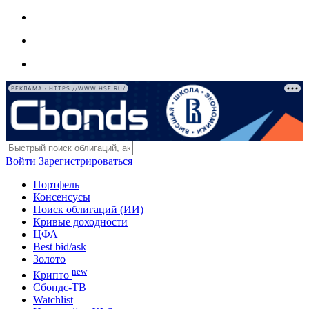
РЕКЛАМА • HTTPS://WWW.HSE.RU/
Войти
Зарегистрироваться
Портфель
Консенсусы
Поиск облигаций (ИИ)
Кривые доходности
ЦФА
Best bid/ask
Золото
new
Крипто
Сбондс-ТВ
Watchlist