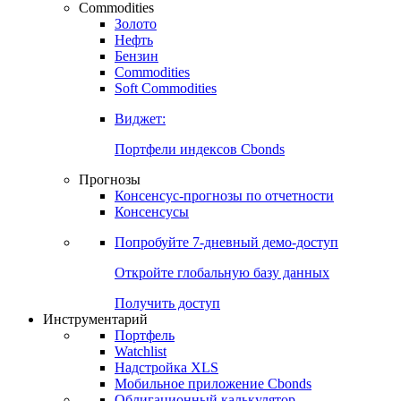
Commodities
Золото
Нефть
Бензин
Commodities
Soft Commodities
Виджет:
Портфели индексов Cbonds
Прогнозы
Консенсус-прогнозы по отчетности
Консенсусы
Попробуйте
7-дневный
демо-доступ
Откройте глобальную базу данных
Получить доступ
Инструментарий
Портфель
Watchlist
Надстройка XLS
Мобильное приложение Cbonds
Облигационный калькулятор