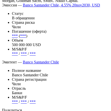
Morgan, Goldman Sachs, SMBC Nikko Capital.
Эмиссия —
Banco Santander Chile, 4.55% 20nov2030, USD
Статус
В обращении
Страна риска
Чили
Погашение (оферта)
***
(
***
)
Объем
500 000 000 USD
М/S&P/F
***
/
***
/
***
Эмитент —
Banco Santander Chile
Полное название
Banco Santander Chile
Страна регистрации
Чили
Отрасль
Банки
М/S&P/F
***
/
***
/
***
Поделиться