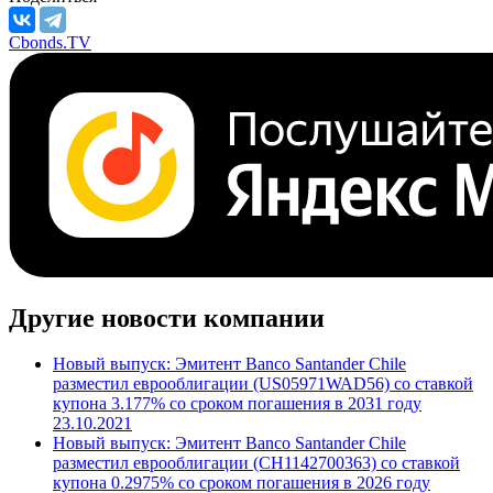
Cbonds.TV
Другие новости компании
Новый выпуск: Эмитент Banco Santander Chile
разместил еврооблигации (US05971WAD56) со ставкой
купона 3.177% со сроком погашения в 2031 году
23.10.2021
Новый выпуск: Эмитент Banco Santander Chile
разместил еврооблигации (CH1142700363) со ставкой
купона 0.2975% со сроком погашения в 2026 году