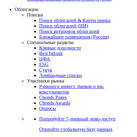
Облигации
Поиски
Поиск облигаций & Карты рынка
Поиск облигаций (ИИ)
Поиск котировок облигаций
Ближайшие размещения (Россия)
Специальные разделы
Кривые доходности
Best bid/ask
ЦФА
ESG
Сукук
Ломбардные списки
Участники рынка
Рэнкинги инвест. банков и юр.
консультантов
Cbonds Pages
Cbonds Awards
Опросы
Попробуйте
7-дневный
демо-доступ
Откройте глобальную базу данных