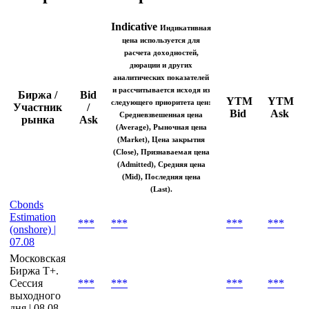
Indicative
Индикативная
цена используется для
расчета доходностей,
дюрации и других
аналитических показателей
и рассчитывается исходя из
Биржа /
Bid
YTM
YTM
следующего приоритета цен:
Участник
/
Bid
Ask
Средневзвешенная цена
рынка
Ask
(Average), Рыночная цена
(Market), Цена закрытия
(Close), Признаваемая цена
(Admitted), Средняя цена
(Mid), Последняя цена
(Last).
Cbonds
Estimation
***
***
***
***
(onshore) |
07.08
Московская
Биржа T+.
Сессия
***
***
***
***
выходного
дня | 08.08