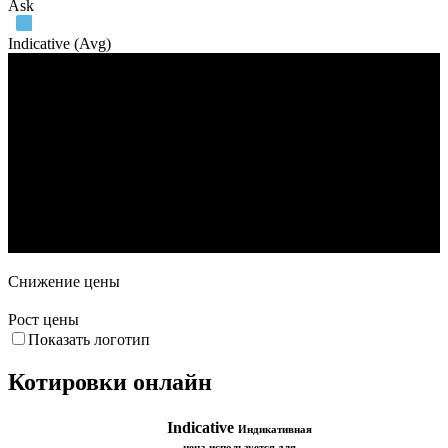
Ask
Indicative (Avg)
Объем торгов
18. Май
8. Июн
13. Июл
3. Авг
Снижение цены
Рост цены
Показать логотип
Котировки онлайн
Indicative
Индикативная
цена используется для