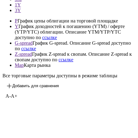
1Y
3Y
P
График цены облигации на торговой площадке
Y
График доходностей к погашению (YTM) / оферте
(YTP/YTC) облигации. Описание YTM/YTP/YTC
доступно по
ссылке
G-spread
График G-spread. Описание G-spread доступно
по
ссылке
Z-spread
График Z-spread к свопам. Описание Z-spread к
свопам доступно по
ссылке
Map
Карта рынка
Все торговые параметры доступны в режиме таблицы
Добавить для сравнения