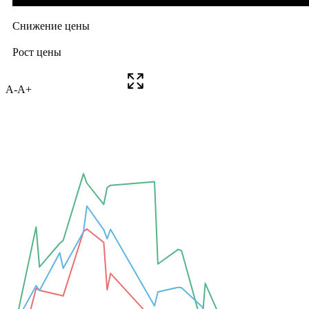
A-
A+