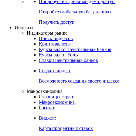
Попробуйте
7-дневный
демо-доступ
Откройте глобальную базу данных
Получить доступ
Индексы
Индикаторы рынка
Поиск индексов
Криптовалюты
Курсы валют Центральных Банков
Курсы валют Forex
Ставки центральных банков
Создать индекс
Возможность создания своего индекса
Макроэкономика
Страницы стран
Макроэкономика
Росстат
Виджет:
Карта процентных ставок