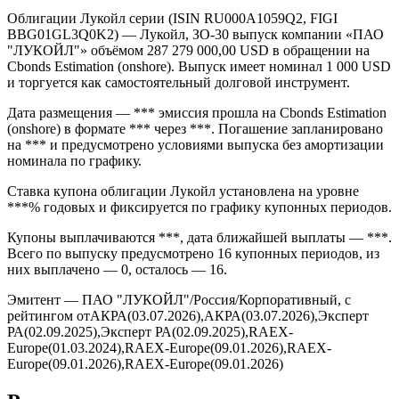
Облигации Лукойл серии (ISIN RU000A1059Q2, FIGI
BBG01GL3Q0K2) — Лукойл, ЗО-30 выпуск компании «ПАО
"ЛУКОЙЛ"» объёмом 287 279 000,00 USD в обращении на
Cbonds Estimation (onshore). Выпуск имеет номинал 1 000 USD
и торгуется как самостоятельный долговой инструмент.
Дата размещения — *** эмиссия прошла на Cbonds Estimation
(onshore) в формате *** через ***. Погашение запланировано
на *** и предусмотрено условиями выпуска без амортизации
номинала по графику.
Ставка купона облигации Лукойл установлена на уровне
***% годовых и фиксируется по графику купонных периодов.
Купоны выплачиваются ***, дата ближайшей выплаты — ***.
Всего по выпуску предусмотрено 16 купонных периодов, из
них выплачено — 0, осталось — 16.
Эмитент — ПАО "ЛУКОЙЛ"/Россия/Корпоративный, с
рейтингом отАКРА(03.07.2026),АКРА(03.07.2026),Эксперт
РА(02.09.2025),Эксперт РА(02.09.2025),RAEX-
Europe(01.03.2024),RAEX-Europe(09.01.2026),RAEX-
Europe(09.01.2026),RAEX-Europe(09.01.2026)