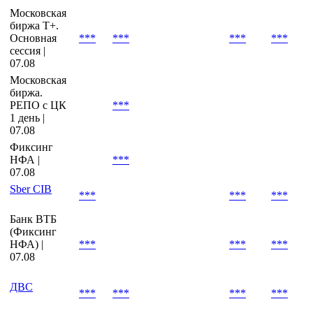
Московская
биржа Т+.
Основная
***
***
***
***
сессия |
07.08
Московская
биржа.
РЕПО с ЦК
***
1 день |
07.08
Фиксинг
НФА |
***
07.08
Sber CIB
***
***
***
Банк ВТБ
(Фиксинг
НФА) |
***
***
***
07.08
ДВС
***
***
***
***