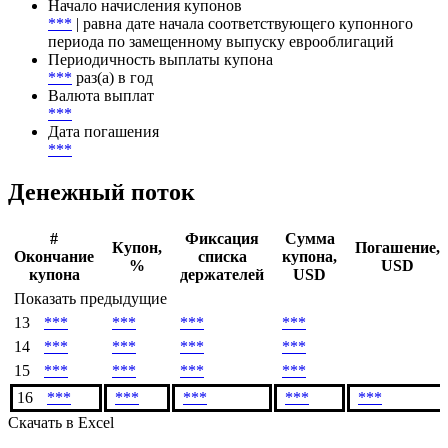
Начало начисления купонов
***
| равна дате начала соответствующего купонного
периода по замещенному выпуску еврооблигаций
Периодичность выплаты купона
***
раз(а) в год
Валюта выплат
***
Дата погашения
***
Денежный поток
#
Фиксация
Сумма
Купон,
Погашение,
Окончание
списка
купона,
%
USD
купона
держателей
USD
Показать предыдущие
13
***
***
***
***
14
***
***
***
***
15
***
***
***
***
16
***
***
***
***
***
Скачать в Excel