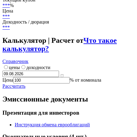
***
%
Цена
***
Доходность / дюрация
***
Калькулятор | Расчет от
Что такое
калькулятор?
Справочник
цены
доходности
Цена
% от номинала
Рассчитать
Эмиссионные документы
Презентация для инвесторов
Инструкция обмена еврооблигаций
Окончательные условия
(4 шт.)