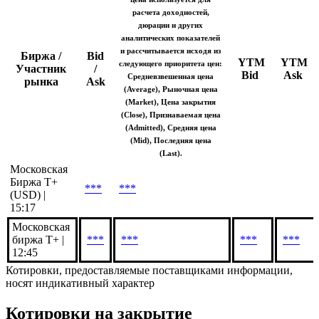
расчета доходностей,
дюрации и других
аналитических показателей
и рассчитывается исходя из
Биржа /
Bid
YTM
YTM
следующего приоритета цен:
Участник
/
Bid
Ask
Средневзвешенная цена
рынка
Ask
(Average), Рыночная цена
(Market), Цена закрытия
(Close), Признаваемая цена
(Admitted), Средняя цена
(Mid), Последняя цена
(Last).
Московская
Биржа T+
***
***
(USD) |
15:17
Московская
биржа Т+ |
***
***
***
***
12:45
Котировки, предоставляемые поставщиками информации,
носят индикативный характер
Котировки на закрытие