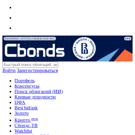
РЕКЛАМА • HTTPS://WWW.HSE.RU/
Войти
Зарегистрироваться
Портфель
Консенсусы
Поиск облигаций (ИИ)
Кривые доходности
ЦФА
Best bid/ask
Золото
new
Крипто
Сбондс-ТВ
Watchlist