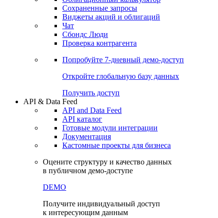
Сохраненные запросы
Виджеты акций и облигаций
Чат
Сбондс Люди
Проверка контрагента
Попробуйте
7-дневный
демо-доступ
Откройте глобальную базу данных
Получить доступ
API & Data Feed
API and Data Feed
API каталог
Готовые модули интеграции
Документация
Кастомные проекты для бизнеса
Оцените структуру и качество данных
в публичном демо-доступе
DEMO
Получите индивидуальный доступ
к интересующим данным