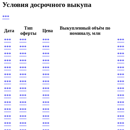
Условия досрочного выкупа
***
Тип
Выкупленный объём по
Дата
Цена
оферты
номиналу, млн
***
***
***
***
***
***
***
***
***
***
***
***
***
***
***
***
***
***
***
***
***
***
***
***
***
***
***
***
***
***
***
***
***
***
***
***
***
***
***
***
***
***
***
***
***
***
***
***
***
***
***
***