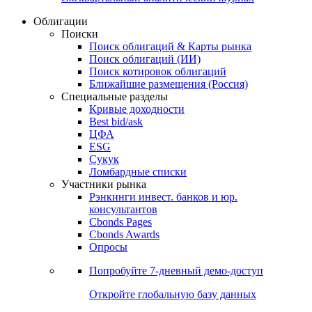
Облигации
Поиски
Поиск облигаций & Карты рынка
Поиск облигаций (ИИ)
Поиск котировок облигаций
Ближайшие размещения (Россия)
Специальные разделы
Кривые доходности
Best bid/ask
ЦФА
ESG
Сукук
Ломбардные списки
Участники рынка
Рэнкинги инвест. банков и юр.
консультантов
Cbonds Pages
Cbonds Awards
Опросы
Попробуйте
7-дневный
демо-доступ
Откройте глобальную базу данных