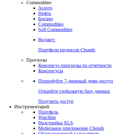
Commodities
Золото
Нефть
Бензин
Commodities
Soft Commodities
Виджет:
Портфели индексов Cbonds
Прогнозы
Консенсус-прогнозы по отчетности
Консенсусы
Попробуйте
7-дневный
демо-доступ
Откройте глобальную базу данных
Получить доступ
Инструментарий
Портфель
Watchlist
Надстройка XLS
Мобильное приложение Cbonds
Облигационный калькулятор