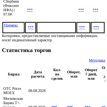
Сбербанк
(Фиксинг
НФА) |
***
***
***
07.08
Премекс
***
***
***
Котировки, предоставляемые поставщиками информации,
носят индикативный характер
Статистика торгов
Методика
Об
Кол-
Оборот
Дата
Оборот,
Биржа
во
7 дней,
расчета
млн
д
сделок
млн
м
OTC Prices
08.08.2026
MOEX
Московская
Биржа T+.