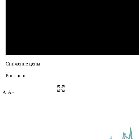
A-
A+