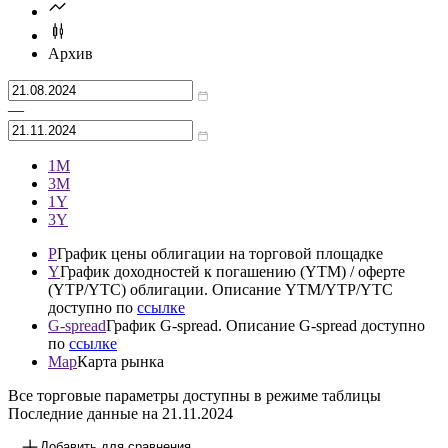
Архив
—
1М
3М
1Y
3Y
P
График цены облигации на торговой площадке
Y
График доходностей к погашению (YTM) / оферте
(YTP/YTC) облигации. Описание YTM/YTP/YTC
доступно по
ссылке
G-spread
График G-spread. Описание G-spread доступно
по
ссылке
Map
Карта рынка
Все торговые параметры доступны в режиме таблицы
Последние данные на
21.11.2024
Добавить для сравнения