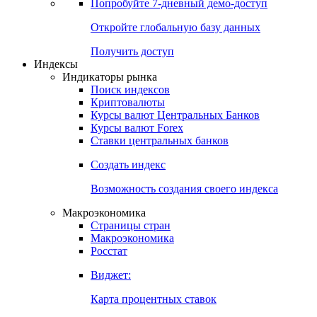
Попробуйте
7-дневный
демо-доступ
Откройте глобальную базу данных
Получить доступ
Индексы
Индикаторы рынка
Поиск индексов
Криптовалюты
Курсы валют Центральных Банков
Курсы валют Forex
Ставки центральных банков
Создать индекс
Возможность создания своего индекса
Макроэкономика
Страницы стран
Макроэкономика
Росстат
Виджет:
Карта процентных ставок