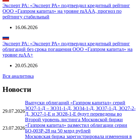
Эксперт РА: «Эксперт РА» подтвердил кредитный рейтинг
ООО «Газпром капитал» на уровне ruAAA, прогноз по
рейтингу стабильный
16.06.2026
Эксперт РА: «Эксперт РА» подтвердил кредитный рейтинг
облигаций без срока погашения ООО «Газпром капитал» на
уровне ruAА+
20.05.2026
Вся аналитика
Новости
Выпуски облигаций «Газпром капитал» серий
ЗО27-1-Д – ЗО31-1-Д, ЗО34-1-Д, ЗО37-1-Д, ЗО27-2-
29.07.2026
Д, ЗО27-1-Е и ЗО28-1-Е будут переведены во
Второй уровень листинга Московской биржи
«Газпром капитал» разместил облигации серии
23.07.2026
БО-003Р-28 на 50 млрд рублей
Московская биржа зарегистрировала изменения в