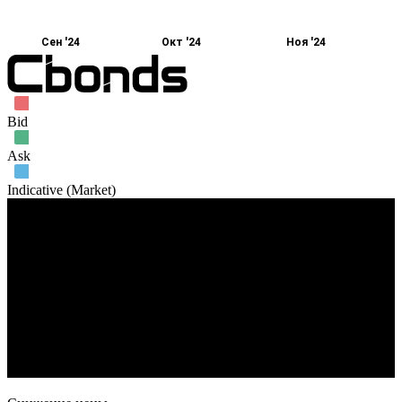
Сен '24
Окт '24
Ноя '24
Bid
Ask
Indicative (Market)
Объем торгов
2. Сен
16. Сен
30. Сен
14. Окт
28. Окт
11. Ноя