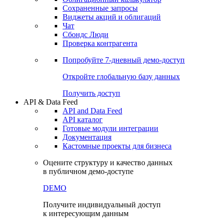
Сохраненные запросы
Виджеты акций и облигаций
Чат
Сбондс Люди
Проверка контрагента
Попробуйте
7-дневный
демо-доступ
Откройте глобальную базу данных
Получить доступ
API & Data Feed
API and Data Feed
API каталог
Готовые модули интеграции
Документация
Кастомные проекты для бизнеса
Оцените структуру и качество данных
в публичном демо-доступе
DEMO
Получите индивидуальный доступ
к интересующим данным