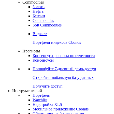
Commodities
Золото
Нефть
Бензин
Commodities
Soft Commodities
Виджет:
Портфели индексов Cbonds
Прогнозы
Консенсус-прогнозы по отчетности
Консенсусы
Попробуйте
7-дневный
демо-доступ
Откройте глобальную базу данных
Получить доступ
Инструментарий
Портфель
Watchlist
Надстройка XLS
Мобильное приложение Cbonds
Облигационный калькулятор