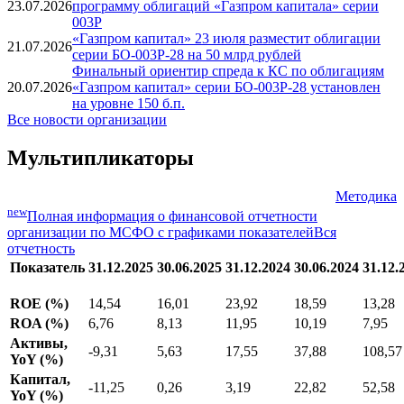
23.07.2026
программу облигаций «Газпром капитала» серии
003Р
«Газпром капитал» 23 июля разместит облигации
21.07.2026
серии БО-003Р-28 на 50 млрд рублей
Финальный ориентир спреда к КС по облигациям
20.07.2026
«Газпром капитал» серии БО-003Р-28 установлен
на уровне 150 б.п.
Все новости организации
Мультипликаторы
Методика
new
Полная информация о финансовой отчетности
организации по МСФО с графиками показателей
Вся
отчетность
Показатель
31.12.2025
30.06.2025
31.12.2024
30.06.2024
31.12.
ROE (%)
14,54
16,01
23,92
18,59
13,28
ROA (%)
6,76
8,13
11,95
10,19
7,95
Активы,
-9,31
5,63
17,55
37,88
108,57
YoY (%)
Капитал,
-11,25
0,26
3,19
22,82
52,58
YoY (%)