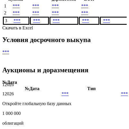
1
***
***
***
***
2
***
***
***
***
3
***
***
***
***
***
Скачать в Excel
Условия досрочного выкупа
***
Аукционы и доразмещения
№
Дата
1
2026
№
Дата
Тип
1
2026
***
***
Откройте глобальную базу данных
1 000 000
облигаций