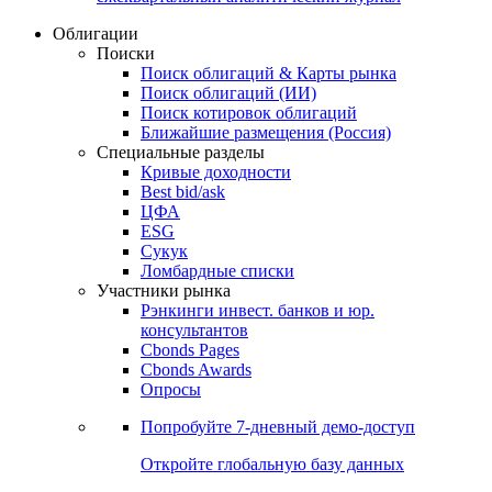
Облигации
Поиски
Поиск облигаций & Карты рынка
Поиск облигаций (ИИ)
Поиск котировок облигаций
Ближайшие размещения (Россия)
Специальные разделы
Кривые доходности
Best bid/ask
ЦФА
ESG
Сукук
Ломбардные списки
Участники рынка
Рэнкинги инвест. банков и юр.
консультантов
Cbonds Pages
Cbonds Awards
Опросы
Попробуйте
7-дневный
демо-доступ
Откройте глобальную базу данных