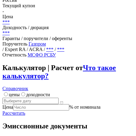
Россия
Текущий купон
-
Цена
***
Доходность / дюрация
***
Гаранты / поручители / оференты
Поручитель
Газпром
/ Expert RA / ACRA
/
***
/
***
Отчетность
МСФО
РСБУ
Калькулятор | Расчет от
Что такое
калькулятор?
Справочник
цены
доходности
Цена
% от номинала
Рассчитать
Эмиссионные документы