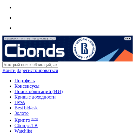
РЕКЛАМА • HTTPS://WWW.HSE.RU/
Войти
Зарегистрироваться
Портфель
Консенсусы
Поиск облигаций (ИИ)
Кривые доходности
ЦФА
Best bid/ask
Золото
new
Крипто
Сбондс-ТВ
Watchlist