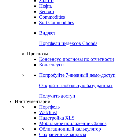
Золото
Нефть
Бензин
Commodities
Soft Commodities
Виджет:
Портфели индексов Cbonds
Прогнозы
Консенсус-прогнозы по отчетности
Консенсусы
Попробуйте
7-дневный
демо-доступ
Откройте глобальную базу данных
Получить доступ
Инструментарий
Портфель
Watchlist
Надстройка XLS
Мобильное приложение Cbonds
Облигационный калькулятор
Сохраненные запросы