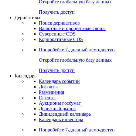
Откройте глобальную базу данных
Получить доступ
Деривативы
Поиск деривативов
Валютные и процентные свопы
Суверенные CDS
Корпоративные CDS
Попробуйте
7-дневный
демо-доступ
Откройте глобальную базу данных
Получить доступ
Календарь
Календарь событий
Дефолты
Размещения
Оферты
Аукционы госбумаг
Денежный рынок
Дивидендный календарь
Календарь инвестора
Попробуйте
7-дневный
демо-доступ