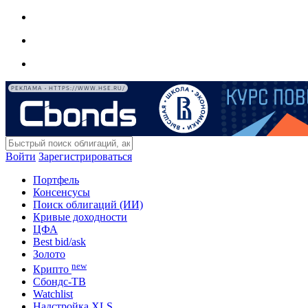
РЕКЛАМА • HTTPS://WWW.HSE.RU/
Войти
Зарегистрироваться
Портфель
Консенсусы
Поиск облигаций (ИИ)
Кривые доходности
ЦФА
Best bid/ask
Золото
new
Крипто
Сбондс-ТВ
Watchlist
Надстройка XLS