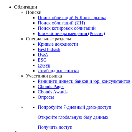
Облигации
Поиски
Поиск облигаций & Карты рынка
Поиск облигаций (ИИ)
Поиск котировок облигаций
Ближайшие размещения (Россия)
Специальные разделы
Кривые доходности
Best bid/ask
ЦФА
ESG
Сукук
Ломбардные списки
Участники рынка
Рэнкинги инвест. банков и юр. консультантов
Cbonds Pages
Cbonds Awards
Опросы
Попробуйте
7-дневный
демо-доступ
Откройте глобальную базу данных
Получить доступ