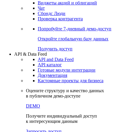
Виджеты акций и облигаций
Чат
Сбондс Люди
Проверка контрагента
Попробуйте
7-дневный
демо-доступ
Откройте глобальную базу данных
Получить доступ
API & Data Feed
API and Data Feed
API каталог
Готовые модули интеграции
Документация
Кастомные проекты для бизнеса
Оцените структуру и качество данных
в публичном демо-доступе
DEMO
Получите индивидуальный доступ
к интересующим данным
Запросить доступ