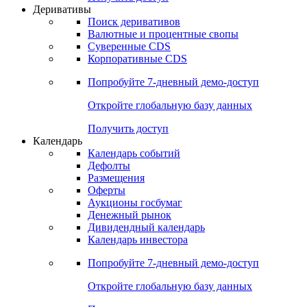
Деривативы
Поиск деривативов
Валютные и процентные свопы
Суверенные CDS
Корпоративные CDS
Попробуйте
7-дневный
демо-доступ
Откройте глобальную базу данных
Получить доступ
Календарь
Календарь событий
Дефолты
Размещения
Оферты
Аукционы госбумаг
Денежный рынок
Дивидендный календарь
Календарь инвестора
Попробуйте
7-дневный
демо-доступ
Откройте глобальную базу данных