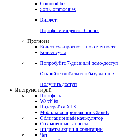
Commodities
Soft Commodities
Виджет:
Портфели индексов Cbonds
Прогнозы
Консенсус-прогнозы по отчетности
Консенсусы
Попробуйте
7-дневный
демо-доступ
Откройте глобальную базу данных
Получить доступ
Инструментарий
Портфель
Watchlist
Надстройка XLS
Мобильное приложение Cbonds
Облигационный калькулятор
Сохраненные запросы
Виджеты акций и облигаций
Чат