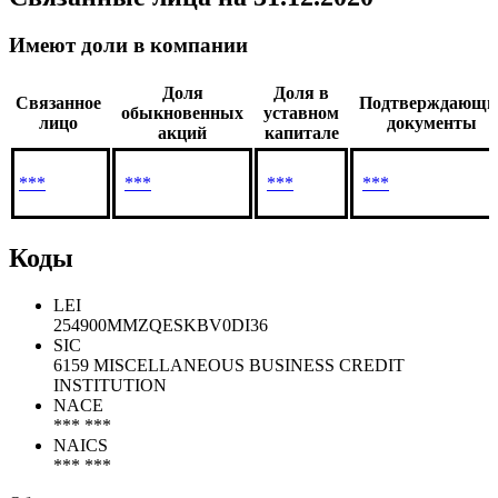
Имеют доли в компании
Доля
Доля в
Связанное
Подтверждающи
обыкновенных
уставном
лицо
документы
акций
капитале
***
***
***
***
Коды
LEI
254900MMZQESKBV0DI36
SIC
6159 MISCELLANEOUS BUSINESS CREDIT
INSTITUTION
NACE
*** ***
NAICS
*** ***