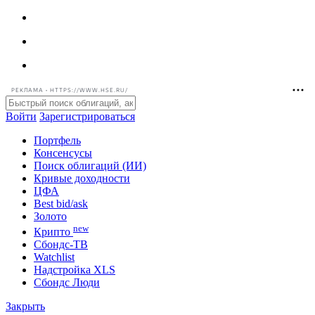
РЕКЛАМА • HTTPS://WWW.HSE.RU/
Войти
Зарегистрироваться
Портфель
Консенсусы
Поиск облигаций (ИИ)
Кривые доходности
ЦФА
Best bid/ask
Золото
new
Крипто
Сбондс-ТВ
Watchlist
Надстройка XLS
Сбондс Люди
Закрыть