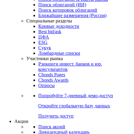
Поиск облигаций (ИИ)
Поиск котировок облигаций
Ближайшие размещения (Россия)
Специальные разделы
Кривые доходности
Best bid/ask
ЦФА
ESG
Сукук
Ломбардные списки
Участники рынка
Рэнкинги инвест. банков и юр.
консультантов
Cbonds Pages
Cbonds Awards
Опросы
Попробуйте
7-дневный
демо-доступ
Откройте глобальную базу данных
Получить доступ
Акции
Поиск акций
Дивидендный календарь