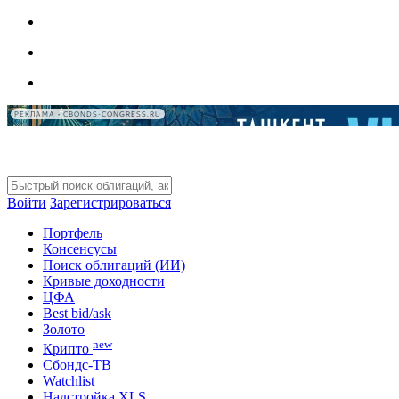
РЕКЛАМА • CBONDS-CONGRESS.RU
Войти
Зарегистрироваться
Портфель
Консенсусы
Поиск облигаций (ИИ)
Кривые доходности
ЦФА
Best bid/ask
Золото
new
Крипто
Сбондс-ТВ
Watchlist
Надстройка XLS