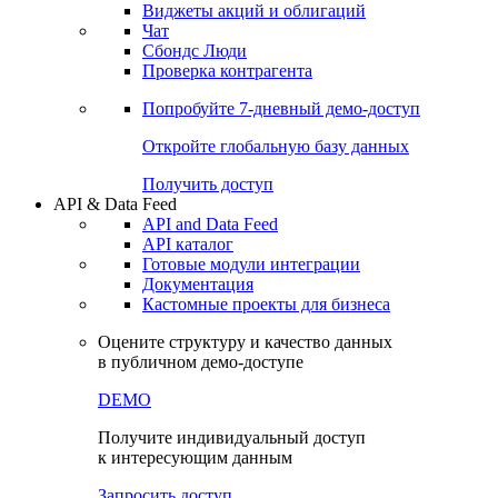
Виджеты акций и облигаций
Чат
Сбондс Люди
Проверка контрагента
Попробуйте
7-дневный
демо-доступ
Откройте глобальную базу данных
Получить доступ
API & Data Feed
API and Data Feed
API каталог
Готовые модули интеграции
Документация
Кастомные проекты для бизнеса
Оцените структуру и качество данных
в публичном демо-доступе
DEMO
Получите индивидуальный доступ
к интересующим данным
Запросить доступ