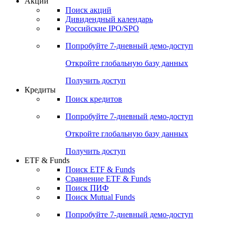
Акции
Поиск акций
Дивидендный календарь
Российские IPO/SPO
Попробуйте
7-дневный
демо-доступ
Откройте глобальную базу данных
Получить доступ
Кредиты
Поиск кредитов
Попробуйте
7-дневный
демо-доступ
Откройте глобальную базу данных
Получить доступ
ETF & Funds
Поиск ETF & Funds
Сравнение ETF & Funds
Поиск ПИФ
Поиск Mutual Funds
Попробуйте
7-дневный
демо-доступ