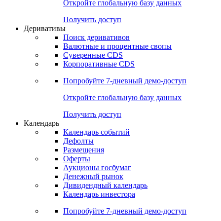
Откройте глобальную базу данных
Получить доступ
Деривативы
Поиск деривативов
Валютные и процентные свопы
Суверенные CDS
Корпоративные CDS
Попробуйте
7-дневный
демо-доступ
Откройте глобальную базу данных
Получить доступ
Календарь
Календарь событий
Дефолты
Размещения
Оферты
Аукционы госбумаг
Денежный рынок
Дивидендный календарь
Календарь инвестора
Попробуйте
7-дневный
демо-доступ