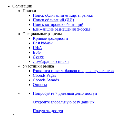
Облигации
Поиски
Поиск облигаций & Карты рынка
Поиск облигаций (ИИ)
Поиск котировок облигаций
Ближайшие размещения (Россия)
Специальные разделы
Кривые доходности
Best bid/ask
ЦФА
ESG
Сукук
Ломбардные списки
Участники рынка
Рэнкинги инвест. банков и юр. консультантов
Cbonds Pages
Cbonds Awards
Опросы
Попробуйте
7-дневный
демо-доступ
Откройте глобальную базу данных
Получить доступ