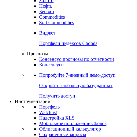
Золото
Нефть
Бензин
Commodities
Soft Commodities
Виджет:
Портфели индексов Cbonds
Прогнозы
Консенсус-прогнозы по отчетности
Консенсусы
Попробуйте
7-дневный
демо-доступ
Откройте глобальную базу данных
Получить доступ
Инструментарий
Портфель
Watchlist
Надстройка XLS
Мобильное приложение Cbonds
Облигационный калькулятор
Сохраненные запросы