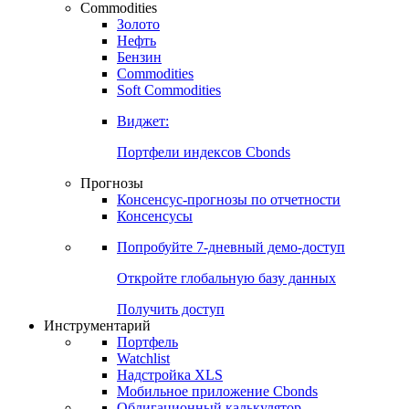
Commodities
Золото
Нефть
Бензин
Commodities
Soft Commodities
Виджет:
Портфели индексов Cbonds
Прогнозы
Консенсус-прогнозы по отчетности
Консенсусы
Попробуйте
7-дневный
демо-доступ
Откройте глобальную базу данных
Получить доступ
Инструментарий
Портфель
Watchlist
Надстройка XLS
Мобильное приложение Cbonds
Облигационный калькулятор