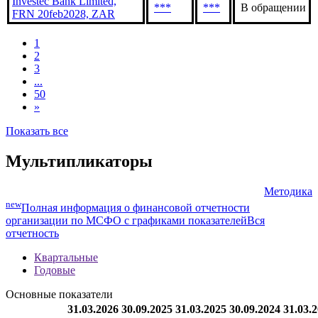
Investec Bank Limited,
***
***
В обращении
FRN 20feb2028, ZAR
1
2
3
...
50
»
Показать все
Мультипликаторы
Методика
new
Полная информация о финансовой отчетности
организации по МСФО с графиками показателей
Вся
отчетность
Квартальные
Годовые
Основные показатели
31.03.2026
30.09.2025
31.03.2025
30.09.2024
31.03.