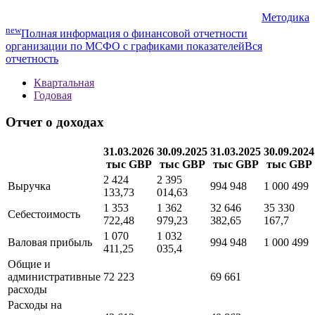
Методика
new
Полная информация о финансовой отчетности
организации по МСФО с графиками показателей
Вся
отчетность
Квартальная
Годовая
Отчет о доходах
31.03.2026
30.09.2025
31.03.2025
30.09.2024
тыс GBP
тыс GBP
тыс GBP
тыс GBP
2 424
2 395
Выручка
994 948
1 000 499
133,73
014,63
1 353
1 362
32 646
35 330
Себестоимость
722,48
979,23
382,65
167,7
1 070
1 032
Валовая прибыль
994 948
1 000 499
411,25
035,4
Общие и
административные
72 223
69 661
расходы
Расходы на