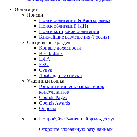
Облигации
Поиски
Поиск облигаций & Карты рынка
Поиск облигаций (ИИ)
Поиск котировок облигаций
Ближайшие размещения (Россия)
Специальные разделы
Кривые доходности
Best bid/ask
ЦФА
ESG
Сукук
Ломбардные списки
Участники рынка
Рэнкинги инвест. банков и юр.
консультантов
Cbonds Pages
Cbonds Awards
Опросы
Попробуйте
7-дневный
демо-доступ
Откройте глобальную базу данных