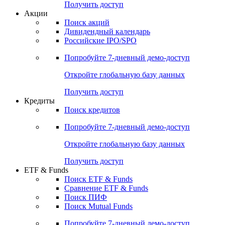
Получить доступ
Акции
Поиск акций
Дивидендный календарь
Российские IPO/SPO
Попробуйте
7-дневный
демо-доступ
Откройте глобальную базу данных
Получить доступ
Кредиты
Поиск кредитов
Попробуйте
7-дневный
демо-доступ
Откройте глобальную базу данных
Получить доступ
ETF & Funds
Поиск ETF & Funds
Сравнение ETF & Funds
Поиск ПИФ
Поиск Mutual Funds
Попробуйте
7-дневный
демо-доступ