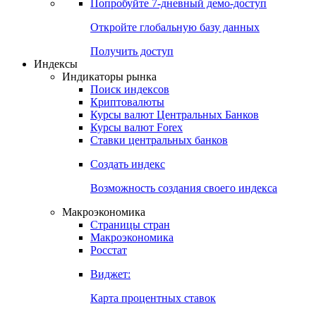
Попробуйте
7-дневный
демо-доступ
Откройте глобальную базу данных
Получить доступ
Индексы
Индикаторы рынка
Поиск индексов
Криптовалюты
Курсы валют Центральных Банков
Курсы валют Forex
Ставки центральных банков
Создать индекс
Возможность создания своего индекса
Макроэкономика
Страницы стран
Макроэкономика
Росстат
Виджет:
Карта процентных ставок