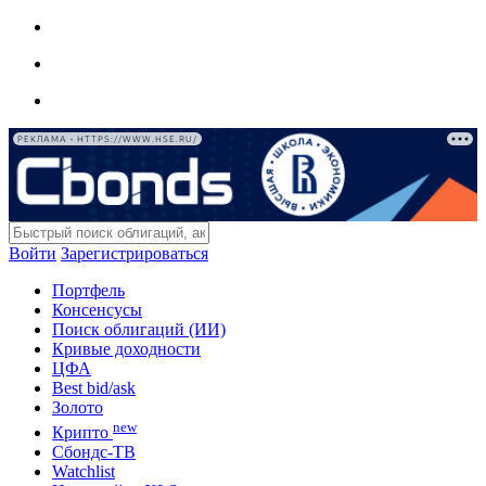
РЕКЛАМА • HTTPS://WWW.HSE.RU/
Войти
Зарегистрироваться
Портфель
Консенсусы
Поиск облигаций (ИИ)
Кривые доходности
ЦФА
Best bid/ask
Золото
new
Крипто
Сбондс-ТВ
Watchlist