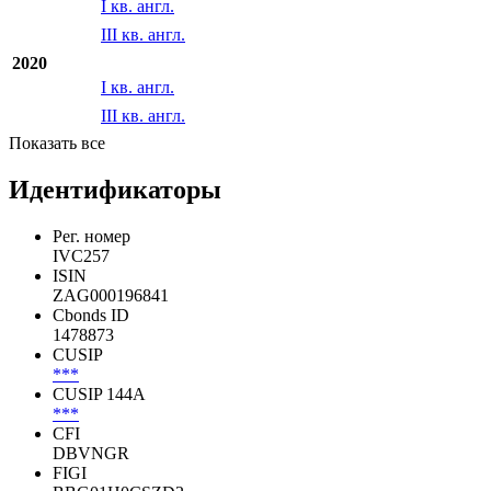
I кв. англ.
III кв. англ.
2020
I кв. англ.
III кв. англ.
Показать все
Идентификаторы
Рег. номер
IVC257
ISIN
ZAG000196841
Cbonds ID
1478873
CUSIP
***
CUSIP 144A
***
CFI
DBVNGR
FIGI