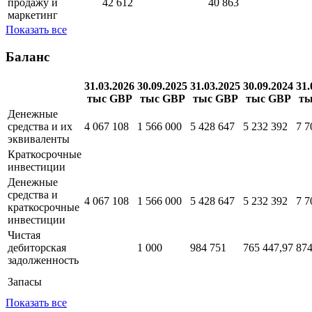
продажу и
42 612
40 863
маркетинг
Показать все
Баланс
31.03.2026
30.09.2025
31.03.2025
30.09.2024
31.
тыс GBP
тыс GBP
тыс GBP
тыс GBP
ты
Денежные
средства и их
4 067 108
1 566 000
5 428 647
5 232 392
7 7
эквиваленты
Краткосрочные
инвестиции
Денежные
средства и
4 067 108
1 566 000
5 428 647
5 232 392
7 7
краткосрочные
инвестиции
Чистая
дебиторская
1 000
984 751
765 447,97
874
задолженность
Запасы
Показать все