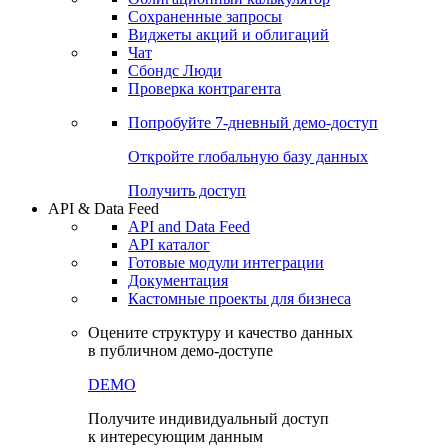
Сохраненные запросы
Виджеты акций и облигаций
Чат
Сбондс Люди
Проверка контрагента
Попробуйте
7-дневный
демо-доступ
Откройте глобальную базу данных
Получить доступ
API & Data Feed
API and Data Feed
API каталог
Готовые модули интеграции
Документация
Кастомные проекты для бизнеса
Оцените структуру и качество данных
в публичном демо-доступе
DEMO
Получите индивидуальный доступ
к интересующим данным