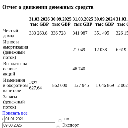
Отчет о движении денежных средств
31.03.2026
30.09.2025
31.03.2025
30.09.2024
31.03
тыс GBP
тыс GBP
тыс GBP
тыс GBP
тыс 
Чистый
333 263,8
336 728
341 987
351 495
326 1
доход
Износ и
амортизация
21 049
12 038
6 619
(денежный
поток)
Выплаты на
основе
46 740
акций
Изменения
-322
в оборотном
-862 000
-127 945
-1 646 869
-2 002
627,64
капитале
Запасы
(денежный
поток)
Показать все
с
по
Экспорт