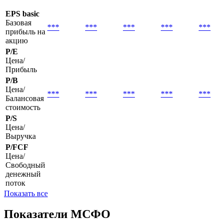
EPS basic
Базовая
***
***
***
***
***
прибыль на
акцию
P/E
Цена/
Прибыль
P/B
Цена/
***
***
***
***
***
Балансовая
стоимость
P/S
Цена/
Выручка
P/FCF
Цена/
Свободный
денежный
поток
Показать все
Показатели МСФО