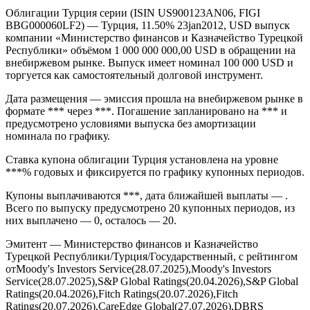
Облигации Турция серии (ISIN US900123AN06, FIGI
BBG000060LF2) — Турция, 11.50% 23jan2012, USD выпуск
компании «Министерство финансов и Казначейство Турецкой
Республики» объёмом 1 000 000 000,00 USD в обращении на
внебиржевом рынке. Выпуск имеет номинал 100 000 USD и
торгуется как самостоятельный долговой инструмент.
Дата размещения — эмиссия прошла на внебиржевом рынке в
формате *** через ***. Погашение запланировано на *** и
предусмотрено условиями выпуска без амортизации
номинала по графику.
Ставка купона облигации Турция установлена на уровне
***% годовых и фиксируется по графику купонных периодов.
Купоны выплачиваются ***, дата ближайшей выплаты — .
Всего по выпуску предусмотрено 20 купонных периодов, из
них выплачено — 0, осталось — 20.
Эмитент — Министерство финансов и Казначейство
Турецкой Республики/Турция/Государственный, с рейтингом
отMoody's Investors Service(28.07.2025),Moody's Investors
Service(28.07.2025),S&P Global Ratings(20.04.2026),S&P Global
Ratings(20.04.2026),Fitch Ratings(20.07.2026),Fitch
Ratings(20.07.2026),CareEdge Global(27.07.2026),DBRS