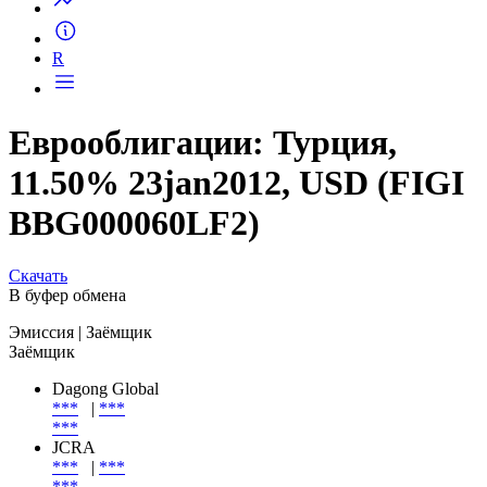
R
Еврооблигации: Турция,
11.50% 23jan2012, USD (FIGI
BBG000060LF2)
Скачать
В буфер обмена
Эмиссия
| Заёмщик
Заёмщик
Dagong Global
***
|
***
***
JCRA
***
|
***
***