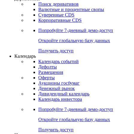
Поиск деривативов
Валютные и процентные свопы
Суверенные CDS
Корпоративные CDS
Попробуйте
7-дневный
демо-доступ
Откройте глобальную базу данных
Получить доступ
Календарь
Календарь событий
Дефолты
Размещения
Оферты
Аукционы госбумаг
Денежный рынок
Дивидендный календарь
Календарь инвестора
Попробуйте
7-дневный
демо-доступ
Откройте глобальную базу данных
Получить доступ