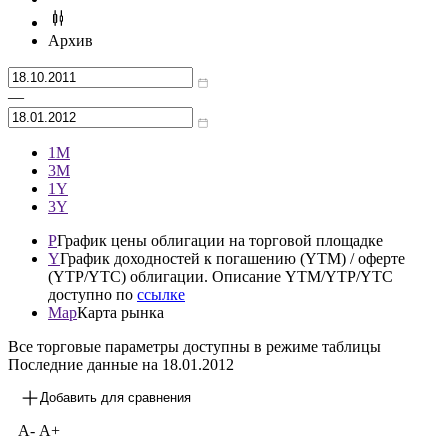
Архив
—
1М
3М
1Y
3Y
P
График цены облигации на торговой площадке
Y
График доходностей к погашению (YTM) / оферте
(YTP/YTC) облигации. Описание YTM/YTP/YTC
доступно по
ссылке
Map
Карта рынка
Все торговые параметры доступны в режиме таблицы
Последние данные на
18.01.2012
Добавить для сравнения