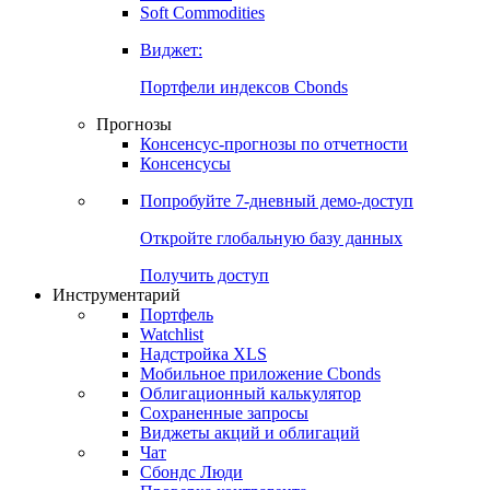
Soft Commodities
Виджет:
Портфели индексов Cbonds
Прогнозы
Консенсус-прогнозы по отчетности
Консенсусы
Попробуйте
7-дневный
демо-доступ
Откройте глобальную базу данных
Получить доступ
Инструментарий
Портфель
Watchlist
Надстройка XLS
Мобильное приложение Cbonds
Облигационный калькулятор
Сохраненные запросы
Виджеты акций и облигаций
Чат
Сбондс Люди