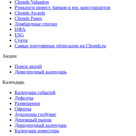
Cbonds Valuation
Рэнкинги инвест. банков и юр. консультантов
Cbonds Awards
Cbonds Pages
Ломбардные списки
ЦФА
ESG
Сукук
Самые популярные облигации на Cbonds.ru
Акции
Поиск акций
Дивидендный календарь
Календарь
Календарь событий
Дефолты
Размещения
Оферты
Аукционы госбумаг
Денежный рынок
Дивидендный календарь
Календарь инвестора