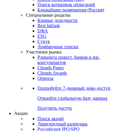
Поиск котировок облигаций
Ближайшие размещения (Россия)
Специальные разделы
Кривые доходности
Best bid/ask
ЦФА
ESG
Сукук
Ломбардные списки
Участники рынка
Рэнкинги инвест. банков и юр.
консультантов
Cbonds Pages
Cbonds Awards
Опросы
Попробуйте
7-дневный
демо-доступ
Откройте глобальную базу данных
Получить доступ
Акции
Поиск акций
Дивидендный календарь
Российские IPO/SPO