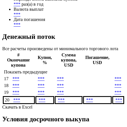
***
раз(а) в год
Валюта выплат
***
Дата погашения
***
Денежный поток
Все расчеты произведены от минимального торгового лота
#
Сумма
Купон,
Погашение,
Окончание
купона,
%
USD
купона
USD
Показать предыдущие
17
***
***
***
***
18
***
***
***
***
19
***
***
***
***
20
***
***
***
***
***
Скачать в Excel
Условия досрочного выкупа