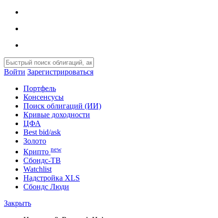
Войти
Зарегистрироваться
Портфель
Консенсусы
Поиск облигаций (ИИ)
Кривые доходности
ЦФА
Best bid/ask
Золото
new
Крипто
Сбондс-ТВ
Watchlist
Надстройка XLS
Сбондс Люди
Закрыть