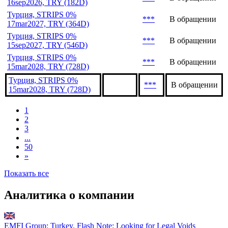
16sep2026, TRY (182D)
Турция, STRIPS 0%
***
В обращении
17mar2027, TRY (364D)
Турция, STRIPS 0%
***
В обращении
15sep2027, TRY (546D)
Турция, STRIPS 0%
***
В обращении
15mar2028, TRY (728D)
Турция, STRIPS 0%
***
В обращении
15mar2028, TRY (728D)
1
2
3
...
50
»
Показать все
Аналитика о компании
EMFI Group: Turkey. Flash Note: Looking for Legal Voids