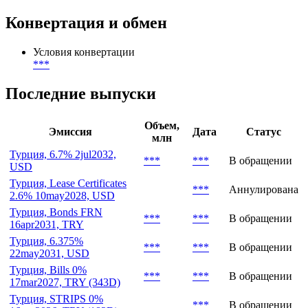
Конвертация и обмен
Условия конвертации
***
Последние выпуски
Объем,
Эмиссия
Дата
Статус
млн
Турция, 6.7% 2jul2032,
***
***
В обращении
USD
Турция, Lease Certificates
***
Аннулирована
2.6% 10may2028, USD
Турция, Bonds FRN
***
***
В обращении
16apr2031, TRY
Турция, 6.375%
***
***
В обращении
22may2031, USD
Турция, Bills 0%
***
***
В обращении
17mar2027, TRY (343D)
Турция, STRIPS 0%
***
В обращении