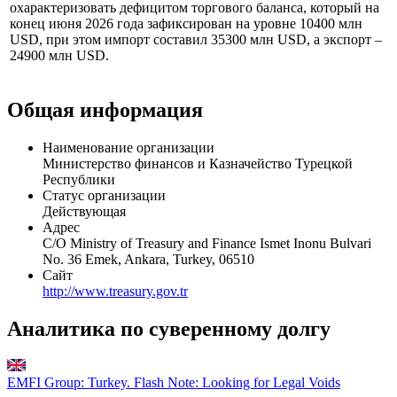
достигли 1086.17 тыс. TRY, а расходы бюджета на май 2026
года составили 1384.39 тыс. TRY.
Внешнеэкономическую конъюнктуру Турции можно
охарактеризовать дефицитом торгового баланса, который на
конец июня 2026 года зафиксирован на уровне 10400 млн
USD, при этом импорт составил 35300 млн USD, а экспорт –
24900 млн USD.
Общая информация
Наименование организации
Министерство финансов и Казначейство Турецкой
Республики
Статус организации
Действующая
Адрес
C/O Ministry of Treasury and Finance Ismet Inonu Bulvari
No. 36 Emek, Ankara, Turkey, 06510
Сайт
http://www.treasury.gov.tr
Аналитика по суверенному долгу