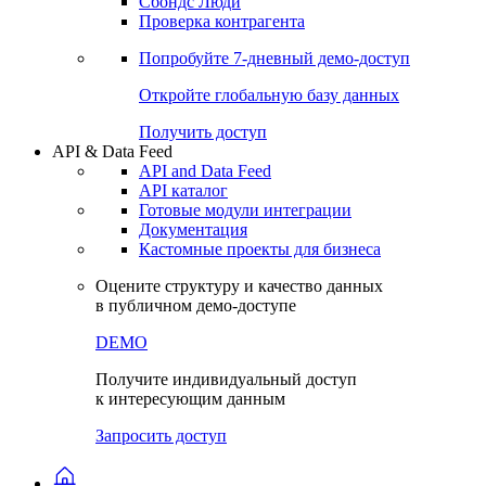
Сохраненные запросы
Виджеты акций и облигаций
Чат
Сбондс Люди
Проверка контрагента
Попробуйте
7-дневный
демо-доступ
Откройте глобальную базу данных
Получить доступ
API & Data Feed
API and Data Feed
API каталог
Готовые модули интеграции
Документация
Кастомные проекты для бизнеса
Оцените структуру и качество данных
в публичном демо-доступе
DEMO
Получите индивидуальный доступ
к интересующим данным