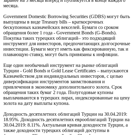
бумаг от имени Казначейства. Казначейские аукционы
обычно проводятся по понедельникам и / или по вторникам.
График проведения аукционов объявляется Казначейством
заранее на 3 месяца вперед и публикуется в конце каждого
месяца.
Government Domestic Borrowing Securities (GDBS) могут быть
выпущены в виде Treasury bills – краткосрочных
бескупонных казначейских векселей. Бумаги со сроком
обращения более 1 года - Government Bonds (G-Bonds).
Покупка таких турецких облигаций– это подходящий
инструмент для инвесторов, предпочитающих долгосрочные
инвестиции. Бумаги могут иметь как фиксированную, так и
плавающую ставку, могут быть привязаны к инфляции.
Еще один необычный инструмент на рынке облигаций
Турции - Gold Bonds и Gold Lease Certificates – выпускаются
Казначейством для индивидуальных инвесторов, с целью
диверсификации инструментов заимствования и
привлечения в экономику дополнительного золота. Срок
обращения таких бумаг 2 года. Полугодовые купоны
выплачиваются в турецких лирах, индексированные на цену
золота на дату выплаты купона.
Доходность десятилетних облигаций Турции на 30.04.2019: