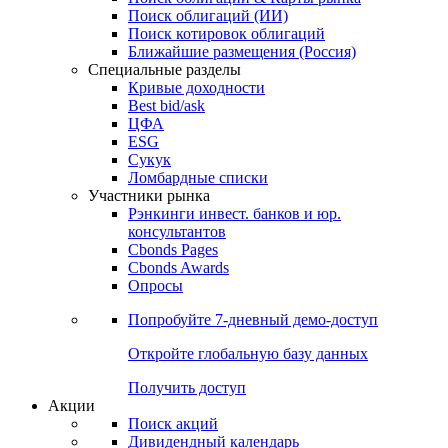
Облигации
Поиски
Поиск облигаций & Карты рынка
Поиск облигаций (ИИ)
Поиск котировок облигаций
Ближайшие размещения (Россия)
Специальные разделы
Кривые доходности
Best bid/ask
ЦФА
ESG
Сукук
Ломбардные списки
Участники рынка
Рэнкинги инвест. банков и юр.
консультантов
Cbonds Pages
Cbonds Awards
Опросы
Попробуйте
7-дневный
демо-доступ
Откройте глобальную базу данных