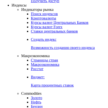
Попробуйте
7-дневный
демо-доступ
Откройте глобальную базу данных
Получить доступ
Индексы
Индикаторы рынка
Поиск индексов
Криптовалюты
Курсы валют Центральных Банков
Курсы валют Forex
Ставки центральных банков
Создать индекс
Возможность создания своего индекса
Макроэкономика
Страницы стран
Макроэкономика
Росстат
Виджет:
Карта процентных ставок