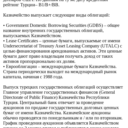
по данным Cbonds на 30.06.2019 находятся более 700
турецких облигаций, из которых 110 эмиссий выпущены
Казначейством на общий объём эквивалентный 187 млрд.
долларов США. По данным на ту же дату кредитный
рейтинг Турции– B1/B+/BB.
Казначейство выпускает следующие виды облигаций:
• Government Domestic Borrowing Securities (GDBS) – общее
название внутренних государственных облигаций,
выпускаемых Казначейством.
• Lease Certificates – ценные бумаги, выпускаемые от имени
Undersecretariat of Treasury Asset Leasing Company (UTALC) с
целью финансирования арендованных активов. Эти ценные
бумаги дают право владельцам получать доход от таких
активов пропорционально их долям.
• Еврооблигации – международные бумаги Казначейства.
Страна периодически выходит на международный рынок
капитала, начиная с 1988 года.
Выпуск турецких государственных облигаций осуществляет
Главное управление государственных финансов (General
Directorate of Public Finance) Казначейства Республики
Турция. Центральный банк отвечает за проведение
аукционов по продаже государственных долговых ценных