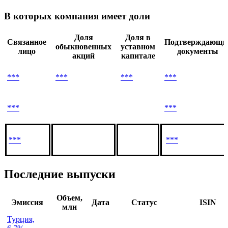
Все новости организации
Связанные лица
В которых компания имеет доли
Доля
Доля в
Связанное
Подтверждающи
обыкновенных
уставном
лицо
документы
акций
капитале
***
***
***
***
***
***
***
***
Последние выпуски