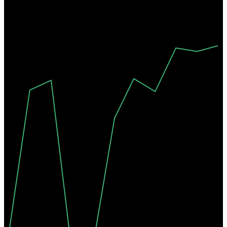
A-
A+