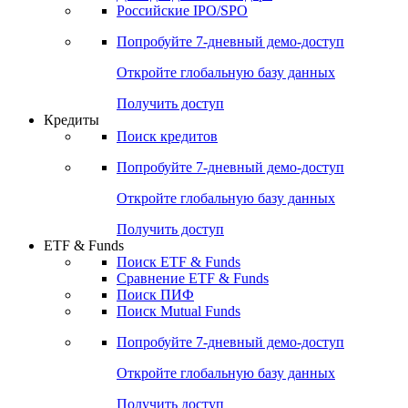
Получить доступ
Акции
Поиск акций
Дивидендный календарь
Российские IPO/SPO
Попробуйте
7-дневный
демо-доступ
Откройте глобальную базу данных
Получить доступ
Кредиты
Поиск кредитов
Попробуйте
7-дневный
демо-доступ
Откройте глобальную базу данных
Получить доступ
ETF & Funds
Поиск ETF & Funds
Сравнение ETF & Funds
Поиск ПИФ
Поиск Mutual Funds
Попробуйте
7-дневный
демо-доступ