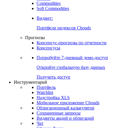
Commodities
Золото
Нефть
Бензин
Commodities
Soft Commodities
Виджет:
Портфели индексов Cbonds
Прогнозы
Консенсус-прогнозы по отчетности
Консенсусы
Попробуйте
7-дневный
демо-доступ
Откройте глобальную базу данных
Получить доступ
Инструментарий
Портфель
Watchlist
Надстройка XLS
Мобильное приложение Cbonds
Облигационный калькулятор