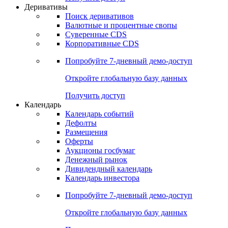
Откройте глобальную базу данных
Получить доступ
Деривативы
Поиск деривативов
Валютные и процентные свопы
Суверенные CDS
Корпоративные CDS
Попробуйте
7-дневный
демо-доступ
Откройте глобальную базу данных
Получить доступ
Календарь
Календарь событий
Дефолты
Размещения
Оферты
Аукционы госбумаг
Денежный рынок
Дивидендный календарь
Календарь инвестора