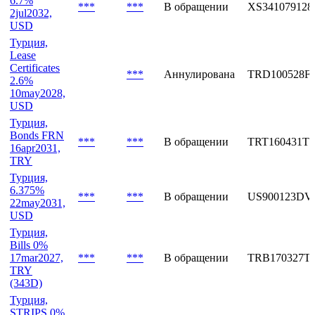
Объем,
Эмиссия
Дата
Статус
ISIN
млн
Турция,
6.7%
***
***
В обращении
XS341079128
2jul2032,
USD
Турция,
Lease
Certificates
***
Аннулирована
TRD100528F
2.6%
10may2028,
USD
Турция,
Bonds FRN
***
***
В обращении
TRT160431T3
16apr2031,
TRY
Турция,
6.375%
***
***
В обращении
US900123DV
22may2031,
USD
Турция,
Bills 0%
17mar2027,
***
***
В обращении
TRB170327T