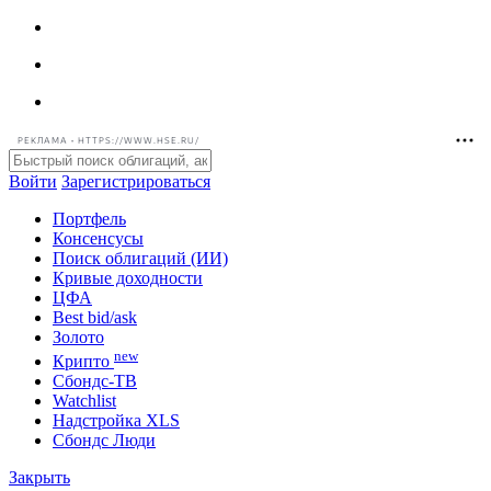
РЕКЛАМА • HTTPS://WWW.HSE.RU/
Войти
Зарегистрироваться
Портфель
Консенсусы
Поиск облигаций (ИИ)
Кривые доходности
ЦФА
Best bid/ask
Золото
new
Крипто
Сбондс-ТВ
Watchlist