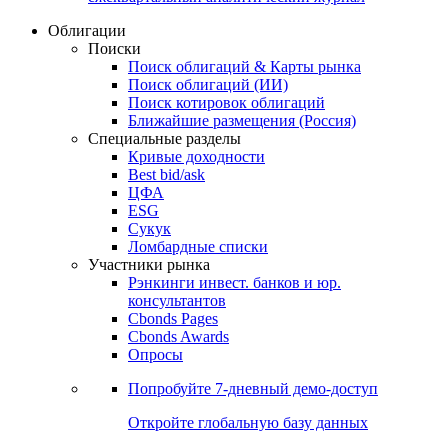
Облигации
Поиски
Поиск облигаций & Карты рынка
Поиск облигаций (ИИ)
Поиск котировок облигаций
Ближайшие размещения (Россия)
Специальные разделы
Кривые доходности
Best bid/ask
ЦФА
ESG
Сукук
Ломбардные списки
Участники рынка
Рэнкинги инвест. банков и юр.
консультантов
Cbonds Pages
Cbonds Awards
Опросы
Попробуйте
7-дневный
демо-доступ
Откройте глобальную базу данных