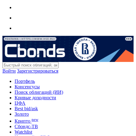
РЕКЛАМА • HTTPS://WWW.HSE.RU/
Войти
Зарегистрироваться
Портфель
Консенсусы
Поиск облигаций (ИИ)
Кривые доходности
ЦФА
Best bid/ask
Золото
new
Крипто
Сбондс-ТВ
Watchlist