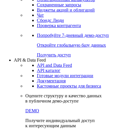
Сохраненные запросы
Виджеты акций и облигаций
Чат
Сбондс Люди
Проверка контрагента
Попробуйте
7-дневный
демо-доступ
Откройте глобальную базу данных
Получить доступ
API & Data Feed
API and Data Feed
API каталог
Готовые модули интеграции
Документация
Кастомные проекты для бизнеса
Оцените структуру и качество данных
в публичном демо-доступе
DEMO
Получите индивидуальный доступ
к интересующим данным