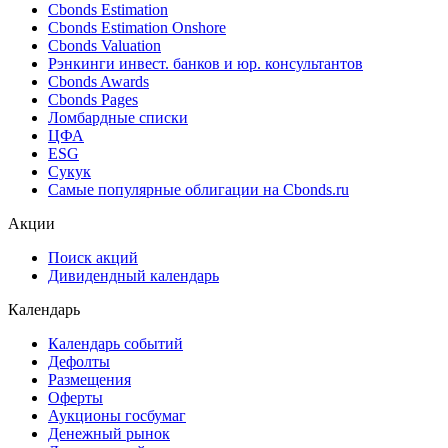
Cbonds Estimation
Cbonds Estimation Onshore
Cbonds Valuation
Рэнкинги инвест. банков и юр. консультантов
Cbonds Awards
Cbonds Pages
Ломбардные списки
ЦФА
ESG
Сукук
Самые популярные облигации на Cbonds.ru
Акции
Поиск акций
Дивидендный календарь
Календарь
Календарь событий
Дефолты
Размещения
Оферты
Аукционы госбумаг
Денежный рынок