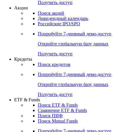
Получить доступ
Акции
Поиск акций
Дивидендный календарь
Российские IPO/SPO
Попробуйте
7-дневный
демо-доступ
Откройте глобальную базу данных
Получить доступ
Кредиты
Поиск кредитов
Попробуйте
7-дневный
демо-доступ
Откройте глобальную базу данных
Получить доступ
ETF & Funds
Поиск ETF & Funds
Сравнение ETF & Funds
Поиск ПИФ
Поиск Mutual Funds
Попробуйте
7-дневный
демо-доступ