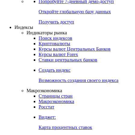
Попробуйте
7-дневный
демо-доступ
Откройте глобальную базу данных
Получить доступ
Индексы
Индикаторы рынка
Поиск индексов
Криптовалюты
Курсы валют Центральных Банков
Курсы валют Forex
Ставки центральных банков
Создать индекс
Возможность создания своего индекса
Макроэкономика
Страницы стран
Макроэкономика
Росстат
Виджет:
Карта процентных ставок