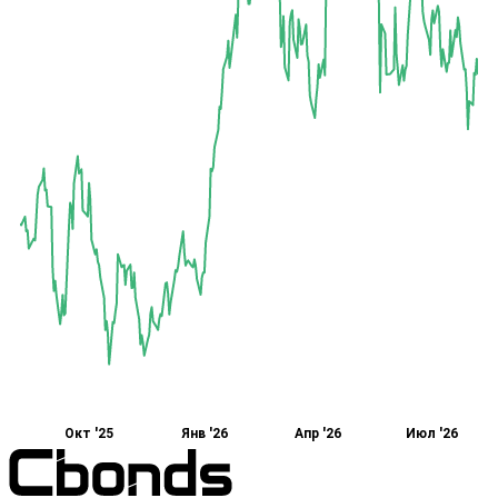
Окт '25
Янв '26
Апр '26
Июл '26