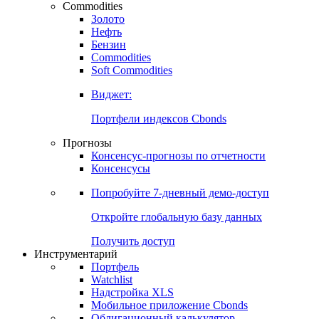
Commodities
Золото
Нефть
Бензин
Commodities
Soft Commodities
Виджет:
Портфели индексов Cbonds
Прогнозы
Консенсус-прогнозы по отчетности
Консенсусы
Попробуйте
7-дневный
демо-доступ
Откройте глобальную базу данных
Получить доступ
Инструментарий
Портфель
Watchlist
Надстройка XLS
Мобильное приложение Cbonds
Облигационный калькулятор