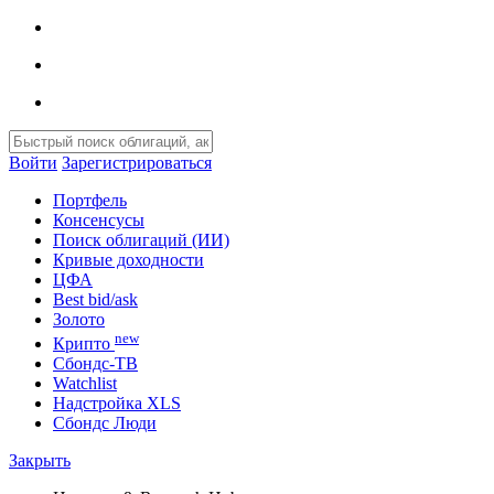
Войти
Зарегистрироваться
Портфель
Консенсусы
Поиск облигаций (ИИ)
Кривые доходности
ЦФА
Best bid/ask
Золото
new
Крипто
Сбондс-ТВ
Watchlist
Надстройка XLS
Сбондс Люди
Закрыть