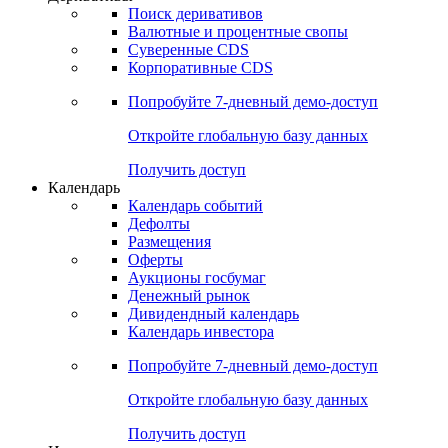
Поиск деривативов
Валютные и процентные свопы
Суверенные CDS
Корпоративные CDS
Попробуйте
7-дневный
демо-доступ
Откройте глобальную базу данных
Получить доступ
Календарь
Календарь событий
Дефолты
Размещения
Оферты
Аукционы госбумаг
Денежный рынок
Дивидендный календарь
Календарь инвестора
Попробуйте
7-дневный
демо-доступ
Откройте глобальную базу данных
Получить доступ