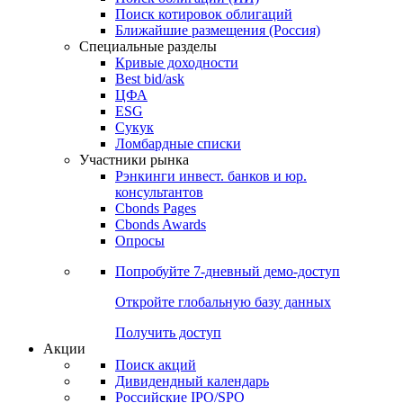
Поиск котировок облигаций
Ближайшие размещения (Россия)
Специальные разделы
Кривые доходности
Best bid/ask
ЦФА
ESG
Сукук
Ломбардные списки
Участники рынка
Рэнкинги инвест. банков и юр.
консультантов
Cbonds Pages
Cbonds Awards
Опросы
Попробуйте
7-дневный
демо-доступ
Откройте глобальную базу данных
Получить доступ
Акции
Поиск акций
Дивидендный календарь
Российские IPO/SPO