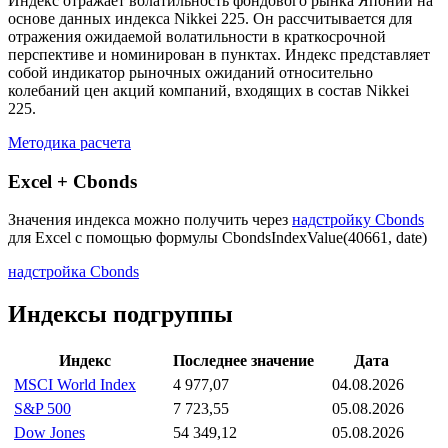
Индекс отражает волатильность фондового рынка Японии на
основе данных индекса Nikkei 225. Он рассчитывается для
отражения ожидаемой волатильности в краткосрочной
перспективе и номинирован в пунктах. Индекс представляет
собой индикатор рыночных ожиданий относительно
колебаний цен акций компаний, входящих в состав Nikkei
225.
Методика расчета
Excel + Cbonds
Значения индекса можно получить через
надстройку Cbonds
для Excel с помощью формулы
CbondsIndexValue(40661, date)
надстройка Cbonds
Индексы подгруппы
Индекс
Последнее значение
Дата
MSCI World Index
4 977,07
04.08.2026
S&P 500
7 723,55
05.08.2026
Dow Jones
54 349,12
05.08.2026