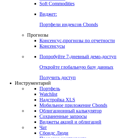
Soft Commodities
Виджет:
Портфели индексов Cbonds
Прогнозы
Консенсус-прогнозы по отчетности
Консенсусы
Попробуйте
7-дневный
демо-доступ
Откройте глобальную базу данных
Получить доступ
Инструментарий
Портфель
Watchlist
Надстройка XLS
Мобильное приложение Cbonds
Облигационный калькулятор
Сохраненные запросы
Виджеты акций и облигаций
Чат
Сбондс Люди