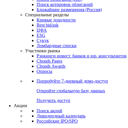
Поиск котировок облигаций
Ближайшие размещения (Россия)
Специальные разделы
Кривые доходности
Best bid/ask
ЦФА
ESG
Сукук
Ломбардные списки
Участники рынка
Рэнкинги инвест. банков и юр. консультантов
Cbonds Pages
Cbonds Awards
Опросы
Попробуйте
7-дневный
демо-доступ
Откройте глобальную базу данных
Получить доступ
Акции
Поиск акций
Дивидендный календарь
Российские IPO/SPO