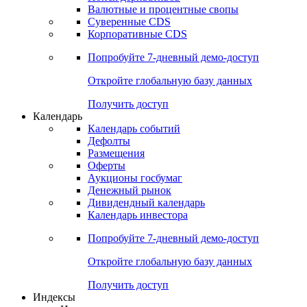
Валютные и процентные свопы
Суверенные CDS
Корпоративные CDS
Попробуйте
7-дневный
демо-доступ
Откройте глобальную базу данных
Получить доступ
Календарь
Календарь событий
Дефолты
Размещения
Оферты
Аукционы госбумаг
Денежный рынок
Дивидендный календарь
Календарь инвестора
Попробуйте
7-дневный
демо-доступ
Откройте глобальную базу данных
Получить доступ
Индексы