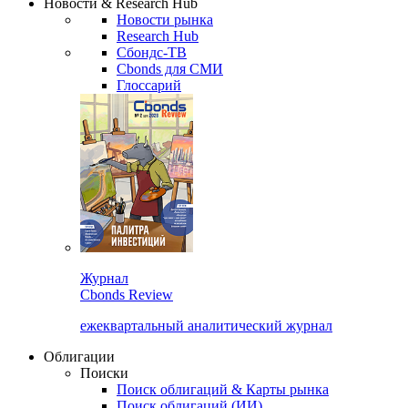
Новости & Research Hub
Новости рынка
Research Hub
Сбондс-ТВ
Cbonds для СМИ
Глоссарий
Журнал
Cbonds Review
ежеквартальный аналитический журнал
Облигации
Поиски
Поиск облигаций & Карты рынка
Поиск облигаций (ИИ)