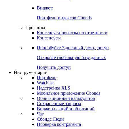
Виджет:
Портфели индексов Cbonds
Прогнозы
Консенсус-прогнозы по отчетности
Консенсусы
Попробуйте
7-дневный
демо-доступ
Откройте глобальную базу данных
Получить доступ
Инструментарий
Портфель
Watchlist
Надстройка XLS
Мобильное приложение Cbonds
Облигационный калькулятор
Сохраненные запросы
Виджеты акций и облигаций
Чат
Сбондс Люди
Проверка контрагента