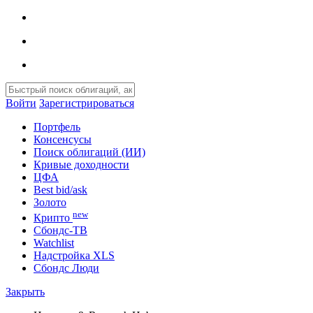
Войти
Зарегистрироваться
Портфель
Консенсусы
Поиск облигаций (ИИ)
Кривые доходности
ЦФА
Best bid/ask
Золото
new
Крипто
Сбондс-ТВ
Watchlist
Надстройка XLS
Сбондс Люди
Закрыть