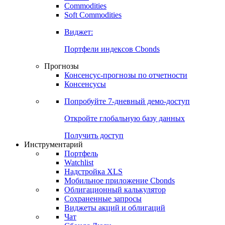
Commodities
Золото
Нефть
Бензин
Commodities
Soft Commodities
Виджет:
Портфели индексов Cbonds
Прогнозы
Консенсус-прогнозы по отчетности
Консенсусы
Попробуйте
7-дневный
демо-доступ
Откройте глобальную базу данных
Получить доступ
Инструментарий
Портфель
Watchlist
Надстройка XLS
Мобильное приложение Cbonds
Облигационный калькулятор