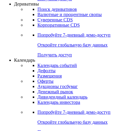
Откройте глобальную базу данных
Получить доступ
Деривативы
Поиск деривативов
Валютные и процентные свопы
Суверенные CDS
Корпоративные CDS
Попробуйте
7-дневный
демо-доступ
Откройте глобальную базу данных
Получить доступ
Календарь
Календарь событий
Дефолты
Размещения
Оферты
Аукционы госбумаг
Денежный рынок
Дивидендный календарь
Календарь инвестора