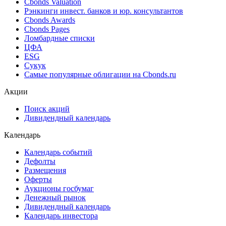
Поиск котировок облигаций
Best bid/ask
Cbonds Estimation
Cbonds Estimation Onshore
Cbonds Valuation
Рэнкинги инвест. банков и юр. консультантов
Cbonds Awards
Cbonds Pages
Ломбардные списки
ЦФА
ESG
Сукук
Самые популярные облигации на Cbonds.ru
Акции
Поиск акций
Дивидендный календарь
Календарь
Календарь событий
Дефолты
Размещения
Оферты
Аукционы госбумаг