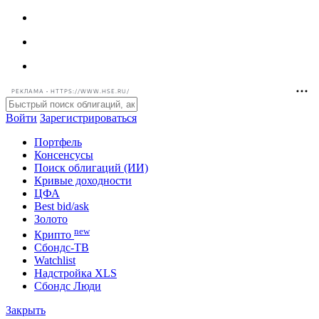
РЕКЛАМА • HTTPS://WWW.HSE.RU/
Войти
Зарегистрироваться
Портфель
Консенсусы
Поиск облигаций (ИИ)
Кривые доходности
ЦФА
Best bid/ask
Золото
new
Крипто
Сбондс-ТВ
Watchlist