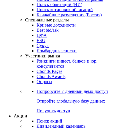
Облигации
Поиски
Поиск облигаций & Карты рынка
Поиск облигаций (ИИ)
Поиск котировок облигаций
Ближайшие размещения (Россия)
Специальные разделы
Кривые доходности
Best bid/ask
ЦФА
ESG
Сукук
Ломбардные списки
Участники рынка
Рэнкинги инвест. банков и юр.
консультантов
Cbonds Pages
Cbonds Awards
Опросы
Попробуйте
7-дневный
демо-доступ
Откройте глобальную базу данных