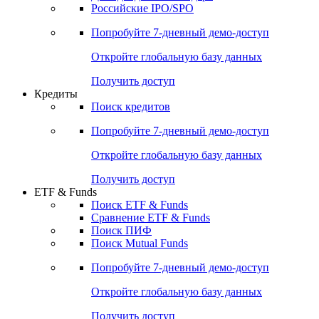
Получить доступ
Акции
Поиск акций
Дивидендный календарь
Российские IPO/SPO
Попробуйте
7-дневный
демо-доступ
Откройте глобальную базу данных
Получить доступ
Кредиты
Поиск кредитов
Попробуйте
7-дневный
демо-доступ
Откройте глобальную базу данных
Получить доступ
ETF & Funds
Поиск ETF & Funds
Сравнение ETF & Funds
Поиск ПИФ
Поиск Mutual Funds
Попробуйте
7-дневный
демо-доступ