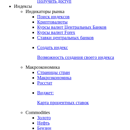
Попробуйте
7-дневный
демо-доступ
Откройте глобальную базу данных
Получить доступ
Индексы
Индикаторы рынка
Поиск индексов
Криптовалюты
Курсы валют Центральных Банков
Курсы валют Forex
Ставки центральных банков
Создать индекс
Возможность создания своего индекса
Макроэкономика
Страницы стран
Макроэкономика
Росстат
Виджет:
Карта процентных ставок