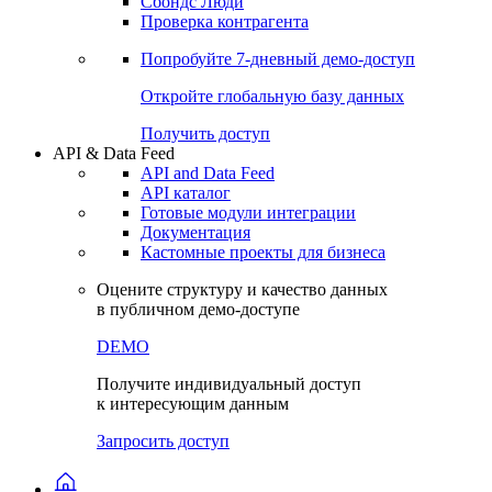
Сохраненные запросы
Виджеты акций и облигаций
Чат
Сбондс Люди
Проверка контрагента
Попробуйте
7-дневный
демо-доступ
Откройте глобальную базу данных
Получить доступ
API & Data Feed
API and Data Feed
API каталог
Готовые модули интеграции
Документация
Кастомные проекты для бизнеса
Оцените структуру и качество данных
в публичном демо-доступе
DEMO
Получите индивидуальный доступ
к интересующим данным