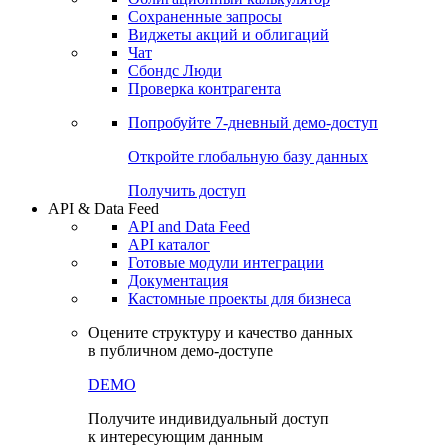
Сохраненные запросы
Виджеты акций и облигаций
Чат
Сбондс Люди
Проверка контрагента
Попробуйте
7-дневный
демо-доступ
Откройте глобальную базу данных
Получить доступ
API & Data Feed
API and Data Feed
API каталог
Готовые модули интеграции
Документация
Кастомные проекты для бизнеса
Оцените структуру и качество данных
в публичном демо-доступе
DEMO
Получите индивидуальный доступ
к интересующим данным