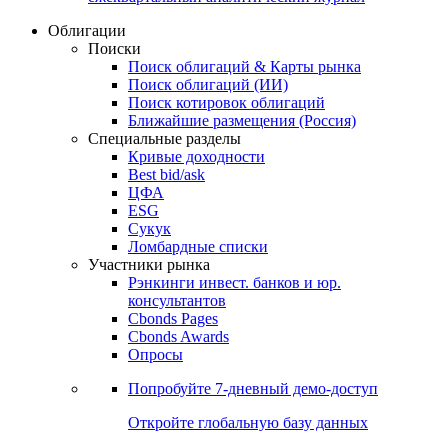
Облигации
Поиски
Поиск облигаций & Карты рынка
Поиск облигаций (ИИ)
Поиск котировок облигаций
Ближайшие размещения (Россия)
Специальные разделы
Кривые доходности
Best bid/ask
ЦФА
ESG
Сукук
Ломбардные списки
Участники рынка
Рэнкинги инвест. банков и юр.
консультантов
Cbonds Pages
Cbonds Awards
Опросы
Попробуйте
7-дневный
демо-доступ
Откройте глобальную базу данных