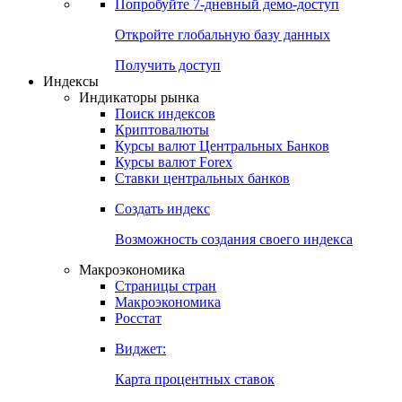
Попробуйте
7-дневный
демо-доступ
Откройте глобальную базу данных
Получить доступ
Индексы
Индикаторы рынка
Поиск индексов
Криптовалюты
Курсы валют Центральных Банков
Курсы валют Forex
Ставки центральных банков
Создать индекс
Возможность создания своего индекса
Макроэкономика
Страницы стран
Макроэкономика
Росстат
Виджет:
Карта процентных ставок