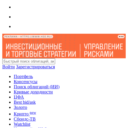
РЕКЛАМА • HTTPS://WWW.HSE.RU/
Войти
Зарегистрироваться
Портфель
Консенсусы
Поиск облигаций (ИИ)
Кривые доходности
ЦФА
Best bid/ask
Золото
new
Крипто
Сбондс-ТВ
Watchlist