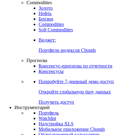
Commodities
Золото
Нефть
Бензин
Commodities
Soft Commodities
Виджет:
Портфели индексов Cbonds
Прогнозы
Консенсус-прогнозы по отчетности
Консенсусы
Попробуйте
7-дневный
демо-доступ
Откройте глобальную базу данных
Получить доступ
Инструментарий
Портфель
Watchlist
Надстройка XLS
Мобильное приложение Cbonds
Облигационный калькулятор