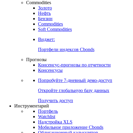
Commodities
Золото
Нефть
Бензин
Commodities
Soft Commodities
Виджет:
Портфели индексов Cbonds
Прогнозы
Консенсус-прогнозы по отчетности
Консенсусы
Попробуйте
7-дневный
демо-доступ
Откройте глобальную базу данных
Получить доступ
Инструментарий
Портфель
Watchlist
Надстройка XLS
Мобильное приложение Cbonds
Облигационный калькулятор