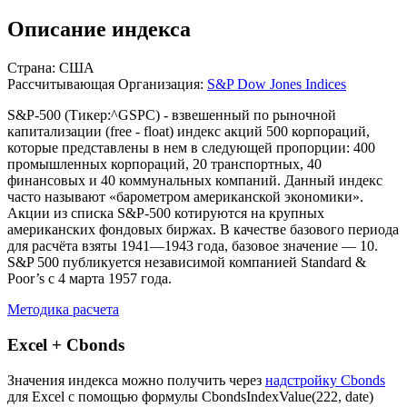
Описание индекса
Страна: США
Рассчитывающая Организация:
S&P Dow Jones Indices
S&P-500 (Тикер:^GSPC) - взвешенный по рыночной
капитализации (free - float) индекс акций 500 корпораций,
которые представлены в нем в следующей пропорции: 400
промышленных корпораций, 20 транспортных, 40
финансовых и 40 коммунальных компаний. Данный индекс
часто называют «барометром американской экономики».
Акции из списка S&P-500 котируются на крупных
американских фондовых биржах. В качестве базового периода
для расчёта взяты 1941—1943 года, базовое значение — 10.
S&P 500 публикуется независимой компанией Standard &
Poor’s с 4 марта 1957 года.
Методика расчета
Excel + Cbonds
Значения индекса можно получить через
надстройку Cbonds
для Excel с помощью формулы
CbondsIndexValue(222, date)