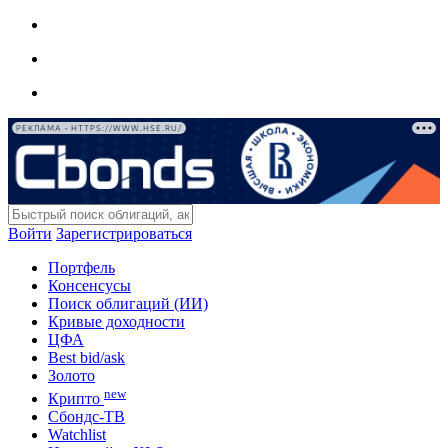
РЕКЛАМА • HTTPS://WWW.HSE.RU/
Войти
Зарегистрироваться
Портфель
Консенсусы
Поиск облигаций (ИИ)
Кривые доходности
ЦФА
Best bid/ask
Золото
new
Крипто
Сбондс-ТВ
Watchlist