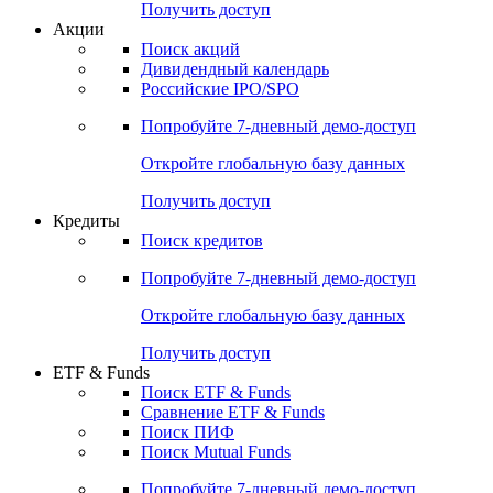
Получить доступ
Акции
Поиск акций
Дивидендный календарь
Российские IPO/SPO
Попробуйте
7-дневный
демо-доступ
Откройте глобальную базу данных
Получить доступ
Кредиты
Поиск кредитов
Попробуйте
7-дневный
демо-доступ
Откройте глобальную базу данных
Получить доступ
ETF & Funds
Поиск ETF & Funds
Сравнение ETF & Funds
Поиск ПИФ
Поиск Mutual Funds
Попробуйте
7-дневный
демо-доступ