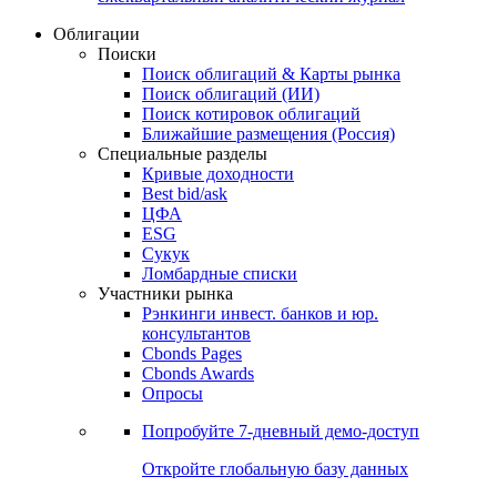
Облигации
Поиски
Поиск облигаций & Карты рынка
Поиск облигаций (ИИ)
Поиск котировок облигаций
Ближайшие размещения (Россия)
Специальные разделы
Кривые доходности
Best bid/ask
ЦФА
ESG
Сукук
Ломбардные списки
Участники рынка
Рэнкинги инвест. банков и юр.
консультантов
Cbonds Pages
Cbonds Awards
Опросы
Попробуйте
7-дневный
демо-доступ
Откройте глобальную базу данных