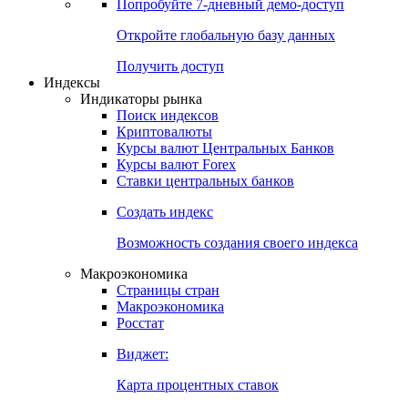
Попробуйте
7-дневный
демо-доступ
Откройте глобальную базу данных
Получить доступ
Индексы
Индикаторы рынка
Поиск индексов
Криптовалюты
Курсы валют Центральных Банков
Курсы валют Forex
Ставки центральных банков
Создать индекс
Возможность создания своего индекса
Макроэкономика
Страницы стран
Макроэкономика
Росстат
Виджет:
Карта процентных ставок