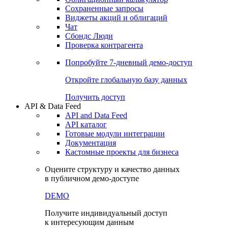
Сохраненные запросы
Виджеты акций и облигаций
Чат
Сбондс Люди
Проверка контрагента
Попробуйте
7-дневный
демо-доступ
Откройте глобальную базу данных
Получить доступ
API & Data Feed
API and Data Feed
API каталог
Готовые модули интеграции
Документация
Кастомные проекты для бизнеса
Оцените структуру и качество данных
в публичном демо-доступе
DEMO
Получите индивидуальный доступ
к интересующим данным