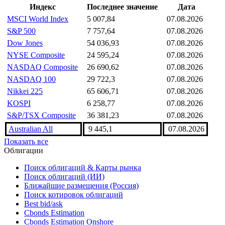
Индекс
Последнее значение
Дата
MSCI World Index
5 007,84
07.08.2026
S&P 500
7 757,64
07.08.2026
Dow Jones
54 036,93
07.08.2026
NYSE Composite
24 595,24
07.08.2026
NASDAQ Composite
26 690,62
07.08.2026
NASDAQ 100
29 722,3
07.08.2026
Nikkei 225
65 606,71
07.08.2026
KOSPI
6 258,77
07.08.2026
S&P/TSX Composite
36 381,23
07.08.2026
Australian All
9 445,1
07.08.2026
Показать все
Облигации
Поиск облигаций & Карты рынка
Поиск облигаций (ИИ)
Ближайшие размещения (Россия)
Поиск котировок облигаций
Best bid/ask
Cbonds Estimation
Cbonds Estimation Onshore