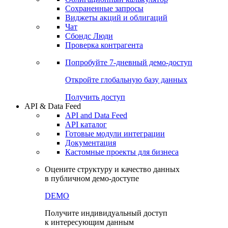
Сохраненные запросы
Виджеты акций и облигаций
Чат
Сбондс Люди
Проверка контрагента
Попробуйте
7-дневный
демо-доступ
Откройте глобальную базу данных
Получить доступ
API & Data Feed
API and Data Feed
API каталог
Готовые модули интеграции
Документация
Кастомные проекты для бизнеса
Оцените структуру и качество данных
в публичном демо-доступе
DEMO
Получите индивидуальный доступ
к интересующим данным