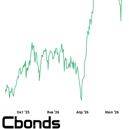
Окт '25
Янв '26
Апр '26
Июл '26