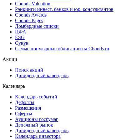
Cbonds Valuation
Рэнкинги инвест. банков и юр. консультантов
Cbonds Awards
Cbonds Pages
Ломбардные списки
ЦФА
ESG
Сукук
Самые популярные облигации на Cbonds.ru
Акции
Поиск акций
Дивидендный календарь
Календарь
Календарь событий
Дефолты
Размещения
Оферты
Аукционы госбумаг
Денежный рынок
Дивидендный календарь
Календарь инвестора