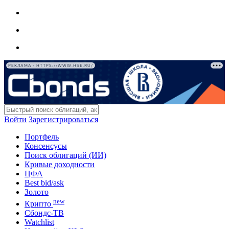
РЕКЛАМА • HTTPS://WWW.HSE.RU/
Войти
Зарегистрироваться
Портфель
Консенсусы
Поиск облигаций (ИИ)
Кривые доходности
ЦФА
Best bid/ask
Золото
new
Крипто
Сбондс-ТВ
Watchlist