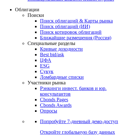
Облигации
Поиски
Поиск облигаций & Карты рынка
Поиск облигаций (ИИ)
Поиск котировок облигаций
Ближайшие размещения (Россия)
Специальные разделы
Кривые доходности
Best bid/ask
ЦФА
ESG
Сукук
Ломбардные списки
Участники рынка
Рэнкинги инвест. банков и юр.
консультантов
Cbonds Pages
Cbonds Awards
Опросы
Попробуйте
7-дневный
демо-доступ
Откройте глобальную базу данных