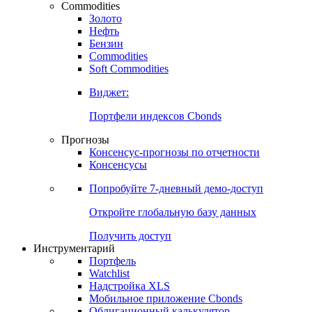
Commodities
Золото
Нефть
Бензин
Commodities
Soft Commodities
Виджет:
Портфели индексов Cbonds
Прогнозы
Консенсус-прогнозы по отчетности
Консенсусы
Попробуйте
7-дневный
демо-доступ
Откройте глобальную базу данных
Получить доступ
Инструментарий
Портфель
Watchlist
Надстройка XLS
Мобильное приложение Cbonds
Облигационный калькулятор