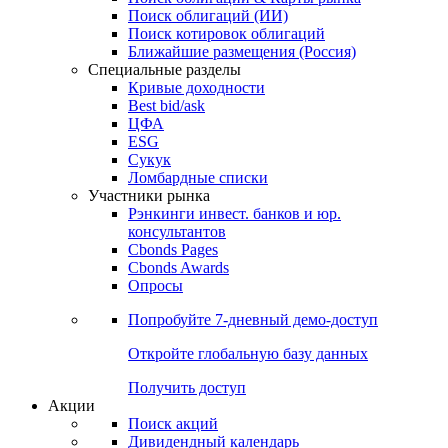
Облигации
Поиски
Поиск облигаций & Карты рынка
Поиск облигаций (ИИ)
Поиск котировок облигаций
Ближайшие размещения (Россия)
Специальные разделы
Кривые доходности
Best bid/ask
ЦФА
ESG
Сукук
Ломбардные списки
Участники рынка
Рэнкинги инвест. банков и юр.
консультантов
Cbonds Pages
Cbonds Awards
Опросы
Попробуйте
7-дневный
демо-доступ
Откройте глобальную базу данных