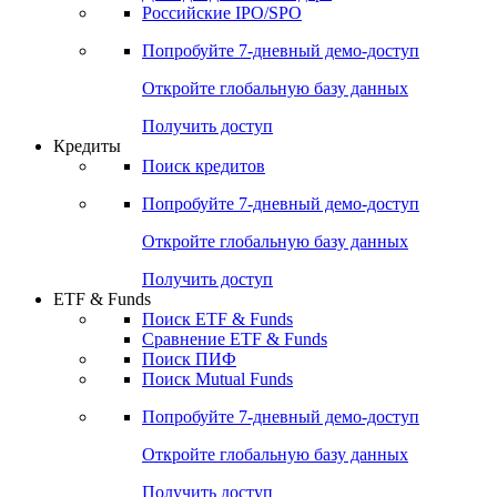
Получить доступ
Акции
Поиск акций
Дивидендный календарь
Российские IPO/SPO
Попробуйте
7-дневный
демо-доступ
Откройте глобальную базу данных
Получить доступ
Кредиты
Поиск кредитов
Попробуйте
7-дневный
демо-доступ
Откройте глобальную базу данных
Получить доступ
ETF & Funds
Поиск ETF & Funds
Сравнение ETF & Funds
Поиск ПИФ
Поиск Mutual Funds
Попробуйте
7-дневный
демо-доступ