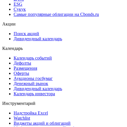
Cbonds Awards
Cbonds Pages
Ломбардные списки
ЦФА
ESG
Сукук
Самые популярные облигации на Cbonds.ru
Акции
Поиск акций
Дивидендный календарь
Календарь
Календарь событий
Дефолты
Размещения
Оферты
Аукционы госбумаг
Денежный рынок
Дивидендный календарь
Календарь инвестора
Инструментарий