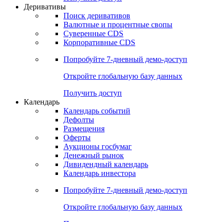
Откройте глобальную базу данных
Получить доступ
Деривативы
Поиск деривативов
Валютные и процентные свопы
Суверенные CDS
Корпоративные CDS
Попробуйте
7-дневный
демо-доступ
Откройте глобальную базу данных
Получить доступ
Календарь
Календарь событий
Дефолты
Размещения
Оферты
Аукционы госбумаг
Денежный рынок
Дивидендный календарь
Календарь инвестора