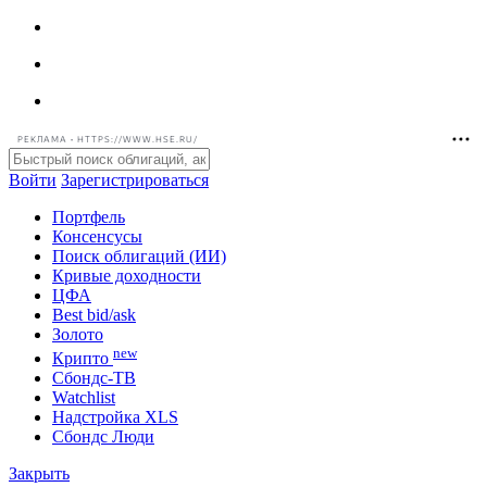
РЕКЛАМА • HTTPS://WWW.HSE.RU/
Войти
Зарегистрироваться
Портфель
Консенсусы
Поиск облигаций (ИИ)
Кривые доходности
ЦФА
Best bid/ask
Золото
new
Крипто
Сбондс-ТВ
Watchlist