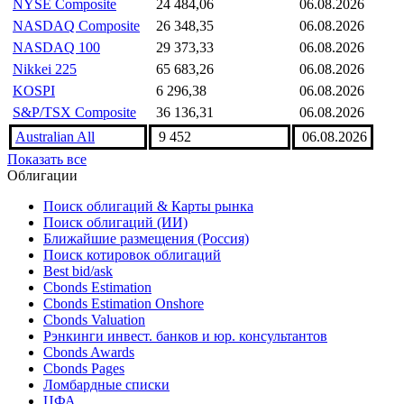
MSCI World Index
4 974,44
06.08.2026
S&P 500
7 709,96
06.08.2026
Dow Jones
53 885,1
06.08.2026
NYSE Composite
24 484,06
06.08.2026
NASDAQ Composite
26 348,35
06.08.2026
NASDAQ 100
29 373,33
06.08.2026
Nikkei 225
65 683,26
06.08.2026
KOSPI
6 296,38
06.08.2026
S&P/TSX Composite
36 136,31
06.08.2026
Australian All
9 452
06.08.2026
Показать все
Облигации
Поиск облигаций & Карты рынка
Поиск облигаций (ИИ)
Ближайшие размещения (Россия)
Поиск котировок облигаций
Best bid/ask
Cbonds Estimation
Cbonds Estimation Onshore
Cbonds Valuation
Рэнкинги инвест. банков и юр. консультантов