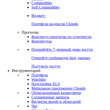
Commodities
Золото
Нефть
Бензин
Commodities
Soft Commodities
Виджет:
Портфели индексов Cbonds
Прогнозы
Консенсус-прогнозы по отчетности
Консенсусы
Попробуйте
7-дневный
демо-доступ
Откройте глобальную базу данных
Получить доступ
Инструментарий
Портфель
Watchlist
Надстройка XLS
Мобильное приложение Cbonds
Облигационный калькулятор