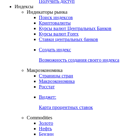
Попробуйте
7-дневный
демо-доступ
Откройте глобальную базу данных
Получить доступ
Индексы
Индикаторы рынка
Поиск индексов
Криптовалюты
Курсы валют Центральных Банков
Курсы валют Forex
Ставки центральных банков
Создать индекс
Возможность создания своего индекса
Макроэкономика
Страницы стран
Макроэкономика
Росстат
Виджет:
Карта процентных ставок