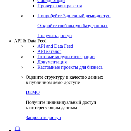
Сохраненные запросы
Виджеты акций и облигаций
Чат
Сбондс Люди
Проверка контрагента
Попробуйте
7-дневный
демо-доступ
Откройте глобальную базу данных
Получить доступ
API & Data Feed
API and Data Feed
API каталог
Готовые модули интеграции
Документация
Кастомные проекты для бизнеса
Оцените структуру и качество данных
в публичном демо-доступе
DEMO
Получите индивидуальный доступ
к интересующим данным