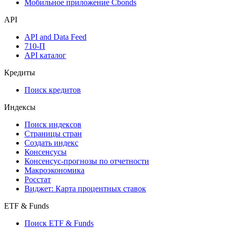
Надстройка Excel
Watchlist
Виджеты акций и облигаций
Мобильное приложение Cbonds
API
API and Data Feed
710-П
API каталог
Кредиты
Поиск кредитов
Индексы
Поиск индексов
Страницы стран
Создать индекс
Консенсусы
Консенсус-прогнозы по отчетности
Макроэкономика
Росстат
Виджет: Карта процентных ставок