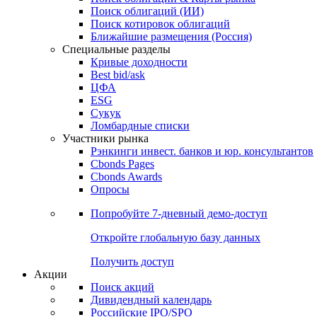
Облигации
Поиски
Поиск облигаций & Карты рынка
Поиск облигаций (ИИ)
Поиск котировок облигаций
Ближайшие размещения (Россия)
Специальные разделы
Кривые доходности
Best bid/ask
ЦФА
ESG
Сукук
Ломбардные списки
Участники рынка
Рэнкинги инвест. банков и юр. консультантов
Cbonds Pages
Cbonds Awards
Опросы
Попробуйте
7-дневный
демо-доступ
Откройте глобальную базу данных
Получить доступ