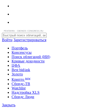
РЕКЛАМА • CBONDS-CONGRESS.RU
Войти
Зарегистрироваться
Портфель
Консенсусы
Поиск облигаций (ИИ)
Кривые доходности
ЦФА
Best bid/ask
Золото
new
Крипто
Сбондс-ТВ
Watchlist
Надстройка XLS