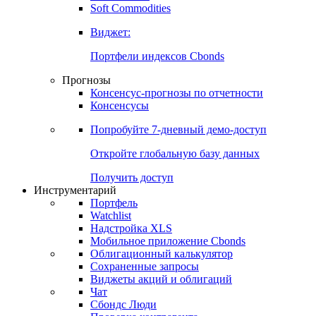
Золото
Нефть
Бензин
Commodities
Soft Commodities
Виджет:
Портфели индексов Cbonds
Прогнозы
Консенсус-прогнозы по отчетности
Консенсусы
Попробуйте
7-дневный
демо-доступ
Откройте глобальную базу данных
Получить доступ
Инструментарий
Портфель
Watchlist
Надстройка XLS
Мобильное приложение Cbonds
Облигационный калькулятор
Сохраненные запросы