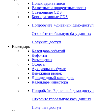
Откройте глобальную базу данных
Получить доступ
Деривативы
Поиск деривативов
Валютные и процентные свопы
Суверенные CDS
Корпоративные CDS
Попробуйте
7-дневный
демо-доступ
Откройте глобальную базу данных
Получить доступ
Календарь
Календарь событий
Дефолты
Размещения
Оферты
Аукционы госбумаг
Денежный рынок
Дивидендный календарь
Календарь инвестора
Попробуйте
7-дневный
демо-доступ