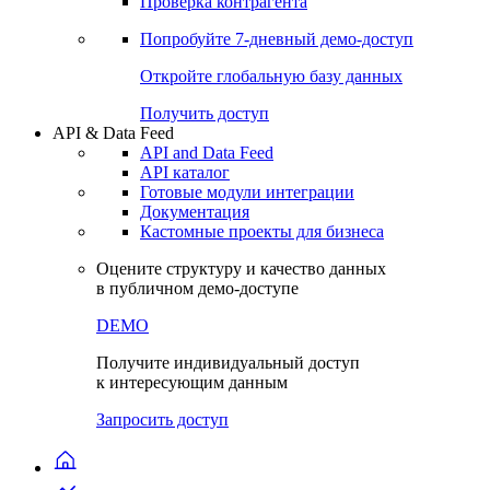
Виджеты акций и облигаций
Чат
Сбондс Люди
Проверка контрагента
Попробуйте
7-дневный
демо-доступ
Откройте глобальную базу данных
Получить доступ
API & Data Feed
API and Data Feed
API каталог
Готовые модули интеграции
Документация
Кастомные проекты для бизнеса
Оцените структуру и качество данных
в публичном демо-доступе
DEMO
Получите индивидуальный доступ
к интересующим данным
Запросить доступ