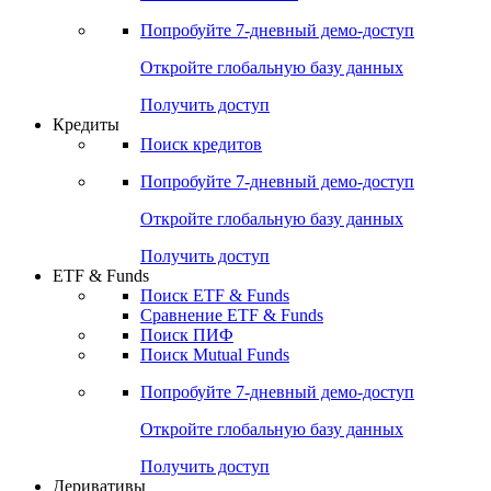
Акции
Поиск акций
Дивидендный календарь
Российские IPO/SPO
Попробуйте
7-дневный
демо-доступ
Откройте глобальную базу данных
Получить доступ
Кредиты
Поиск кредитов
Попробуйте
7-дневный
демо-доступ
Откройте глобальную базу данных
Получить доступ
ETF & Funds
Поиск ETF & Funds
Сравнение ETF & Funds
Поиск ПИФ
Поиск Mutual Funds
Попробуйте
7-дневный
демо-доступ