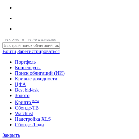
РЕКЛАМА • HTTPS://WWW.HSE.RU/
Войти
Зарегистрироваться
Портфель
Консенсусы
Поиск облигаций (ИИ)
Кривые доходности
ЦФА
Best bid/ask
Золото
new
Крипто
Сбондс-ТВ
Watchlist
Надстройка XLS