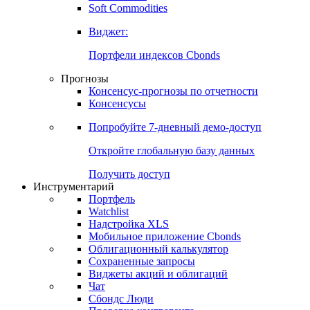
Золото
Нефть
Бензин
Commodities
Soft Commodities
Виджет:
Портфели индексов Cbonds
Прогнозы
Консенсус-прогнозы по отчетности
Консенсусы
Попробуйте
7-дневный
демо-доступ
Откройте глобальную базу данных
Получить доступ
Инструментарий
Портфель
Watchlist
Надстройка XLS
Мобильное приложение Cbonds
Облигационный калькулятор
Сохраненные запросы