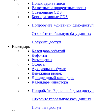
Откройте глобальную базу данных
Получить доступ
Деривативы
Поиск деривативов
Валютные и процентные свопы
Суверенные CDS
Корпоративные CDS
Попробуйте
7-дневный
демо-доступ
Откройте глобальную базу данных
Получить доступ
Календарь
Календарь событий
Дефолты
Размещения
Оферты
Аукционы госбумаг
Денежный рынок
Дивидендный календарь
Календарь инвестора
Попробуйте
7-дневный
демо-доступ