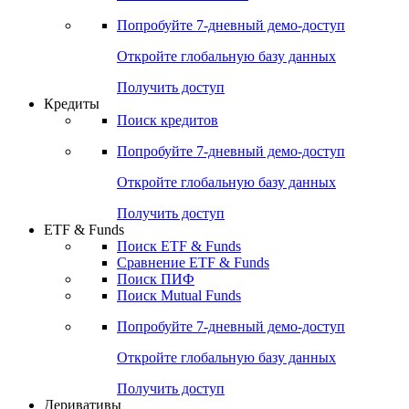
Акции
Поиск акций
Дивидендный календарь
Российские IPO/SPO
Попробуйте
7-дневный
демо-доступ
Откройте глобальную базу данных
Получить доступ
Кредиты
Поиск кредитов
Попробуйте
7-дневный
демо-доступ
Откройте глобальную базу данных
Получить доступ
ETF & Funds
Поиск ETF & Funds
Сравнение ETF & Funds
Поиск ПИФ
Поиск Mutual Funds
Попробуйте
7-дневный
демо-доступ