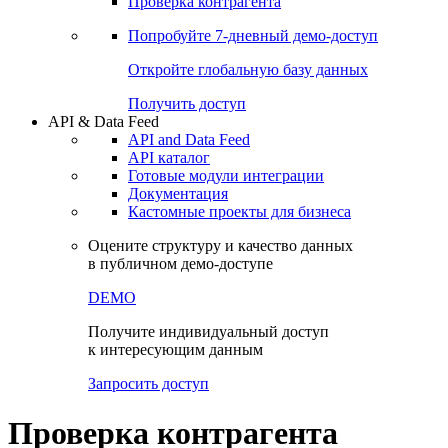
Виджеты акций и облигаций
Чат
Сбондс Люди
Проверка контрагента
Попробуйте
7-дневный
демо-доступ
Откройте глобальную базу данных
Получить доступ
API & Data Feed
API and Data Feed
API каталог
Готовые модули интеграции
Документация
Кастомные проекты для бизнеса
Оцените структуру и качество данных
в публичном демо-доступе
DEMO
Получите индивидуальный доступ
к интересующим данным
Запросить доступ