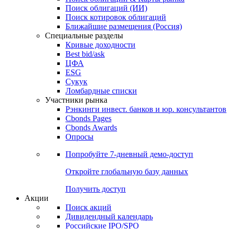
Облигации
Поиски
Поиск облигаций & Карты рынка
Поиск облигаций (ИИ)
Поиск котировок облигаций
Ближайшие размещения (Россия)
Специальные разделы
Кривые доходности
Best bid/ask
ЦФА
ESG
Сукук
Ломбардные списки
Участники рынка
Рэнкинги инвест. банков и юр. консультантов
Cbonds Pages
Cbonds Awards
Опросы
Попробуйте
7-дневный
демо-доступ
Откройте глобальную базу данных
Получить доступ