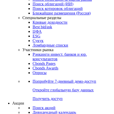
Облигации
Поиски
Поиск облигаций & Карты рынка
Поиск облигаций (ИИ)
Поиск котировок облигаций
Ближайшие размещения (Россия)
Специальные разделы
Кривые доходности
Best bid/ask
ЦФА
ESG
Сукук
Ломбардные списки
Участники рынка
Рэнкинги инвест. банков и юр.
консультантов
Cbonds Pages
Cbonds Awards
Опросы
Попробуйте
7-дневный
демо-доступ
Откройте глобальную базу данных