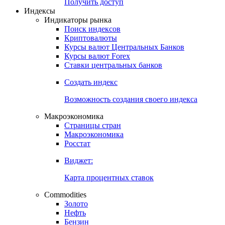
Попробуйте
7-дневный
демо-доступ
Откройте глобальную базу данных
Получить доступ
Индексы
Индикаторы рынка
Поиск индексов
Криптовалюты
Курсы валют Центральных Банков
Курсы валют Forex
Ставки центральных банков
Создать индекс
Возможность создания своего индекса
Макроэкономика
Страницы стран
Макроэкономика
Росстат
Виджет:
Карта процентных ставок