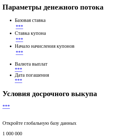
5 415 000 BYR
Непогашенный номинал
***
BYR
Параметры денежного потока
Базовая ставка
***
Ставка купона
***
Начало начисления купонов
***
Валюта выплат
***
Дата погашения
***
Условия досрочного выкупа
***