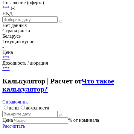
Объем
2 967 420 000 BYR
Размещение
***
Погашение (оферта)
***
(-)
НКД
Нет данных
Страна риска
Беларусь
Текущий купон
-
Цена
***
Доходность / дюрация
***
Калькулятор | Расчет от
Что такое
калькулятор?
Справочник
цены
доходности