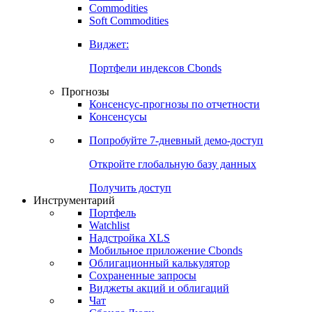
Commodities
Золото
Нефть
Бензин
Commodities
Soft Commodities
Виджет:
Портфели индексов Cbonds
Прогнозы
Консенсус-прогнозы по отчетности
Консенсусы
Попробуйте
7-дневный
демо-доступ
Откройте глобальную базу данных
Получить доступ
Инструментарий
Портфель
Watchlist
Надстройка XLS
Мобильное приложение Cbonds
Облигационный калькулятор