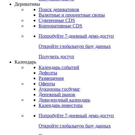
Откройте глобальную базу данных
Получить доступ
Деривативы
Поиск деривативов
Валютные и процентные свопы
Суверенные CDS
Корпоративные CDS
Попробуйте
7-дневный
демо-доступ
Откройте глобальную базу данных
Получить доступ
Календарь
Календарь событий
Дефолты
Размещения
Оферты
Аукционы госбумаг
Денежный рынок
Дивидендный календарь
Календарь инвестора