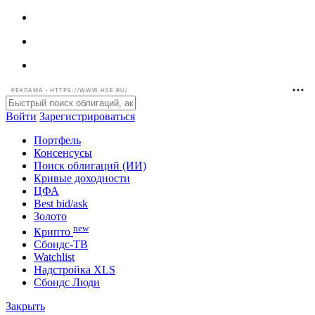
РЕКЛАМА • HTTPS://WWW.HSE.RU/
Войти
Зарегистрироваться
Портфель
Консенсусы
Поиск облигаций (ИИ)
Кривые доходности
ЦФА
Best bid/ask
Золото
new
Крипто
Сбондс-ТВ
Watchlist