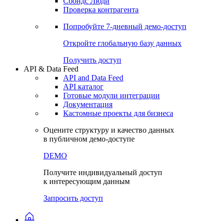
Сохраненные запросы
Виджеты акций и облигаций
Чат
Сбондс Люди
Проверка контрагента
Попробуйте
7-дневный
демо-доступ
Откройте глобальную базу данных
Получить доступ
API & Data Feed
API and Data Feed
API каталог
Готовые модули интеграции
Документация
Кастомные проекты для бизнеса
Оцените структуру и качество данных
в публичном демо-доступе
DEMO
Получите индивидуальный доступ
к интересующим данным