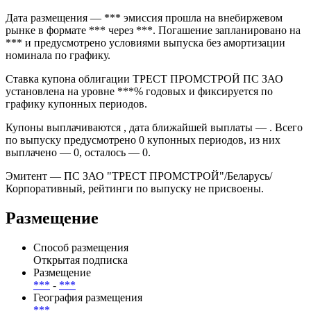
30dec2010, BYR (08) выпуск компании «ПС ЗАО "ТРЕСТ
ПРОМСТРОЙ"» объёмом 2 967 420 000,00 BYR в обращении
на внебиржевом рынке. Выпуск имеет номинал 5 415 000
BYR и торгуется как самостоятельный долговой инструмент.
Дата размещения — *** эмиссия прошла на внебиржевом
рынке в формате *** через ***. Погашение запланировано на
*** и предусмотрено условиями выпуска без амортизации
номинала по графику.
Ставка купона облигации ТРЕСТ ПРОМСТРОЙ ПС ЗАО
установлена на уровне ***% годовых и фиксируется по
графику купонных периодов.
Купоны выплачиваются , дата ближайшей выплаты — . Всего
по выпуску предусмотрено 0 купонных периодов, из них
выплачено — 0, осталось — 0.
Эмитент — ПС ЗАО "ТРЕСТ ПРОМСТРОЙ"/Беларусь/
Корпоративный, рейтинги по выпуску не присвоены.
Размещение
Способ размещения
Открытая подписка