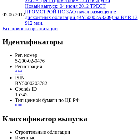
Новости
К обращению на БВФБ допускаются облигации ПС
27.11.2014
ЗАО «Трест Промстрой» 25-го выпуска
Новый выпуск: 04 июня 2012 ТРЕСТ
ПРОМСТРОЙ ПС ЗАО начал размещение
05.06.2012
дисконтных облигаций (BY50002A3209) на BYR 13
912 млн.
Все новости организации
Идентификаторы
Рег. номер
5-200-02-0476
Регистрация
***
ISIN
BY5000203782
Cbonds ID
15745
Тип ценной бумаги по ЦБ РФ
***