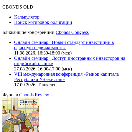
Оферта для физических лиц
|
Скачать в pdf
Оферта для юридических лиц
|
Скачать в pdf
Политика обработки персональных данных (pdf)
IT-аккредитация
CBONDS OLD
Калькулятор
Поиск котировок облигаций
Ближайшие конференции
Cbonds Congress
Онлайн-семинар «Новый стандарт инвестиций в
офисную недвижимость»
11.08.2026, 16:30-18:00 (мск)
Онлайн-семинар «Доступ иностранных инвесторов на
индийский рынок»
27.08.2026, 16:00-17:00 (мск)
VIII международная конференция «Рынок капитала
Республики Узбекистан»
17.09.2026, Ташкент
Журнал
Cbonds Review