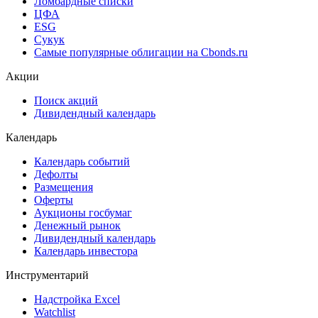
Рэнкинги инвест. банков и юр. консультантов
Cbonds Awards
Cbonds Pages
Ломбардные списки
ЦФА
ESG
Сукук
Самые популярные облигации на Cbonds.ru
Акции
Поиск акций
Дивидендный календарь
Календарь
Календарь событий
Дефолты
Размещения
Оферты
Аукционы госбумаг
Денежный рынок
Дивидендный календарь
Календарь инвестора