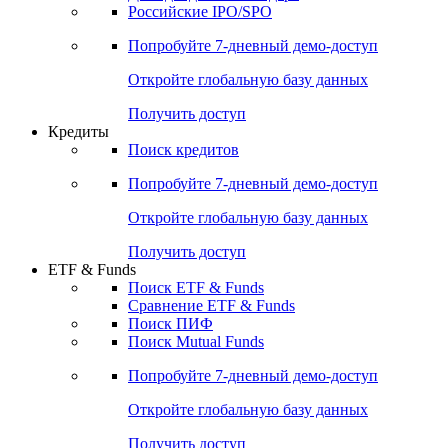
Получить доступ
Акции
Поиск акций
Дивидендный календарь
Российские IPO/SPO
Попробуйте
7-дневный
демо-доступ
Откройте глобальную базу данных
Получить доступ
Кредиты
Поиск кредитов
Попробуйте
7-дневный
демо-доступ
Откройте глобальную базу данных
Получить доступ
ETF & Funds
Поиск ETF & Funds
Сравнение ETF & Funds
Поиск ПИФ
Поиск Mutual Funds
Попробуйте
7-дневный
демо-доступ