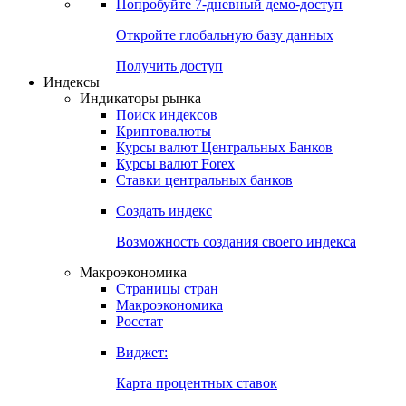
Попробуйте
7-дневный
демо-доступ
Откройте глобальную базу данных
Получить доступ
Индексы
Индикаторы рынка
Поиск индексов
Криптовалюты
Курсы валют Центральных Банков
Курсы валют Forex
Ставки центральных банков
Создать индекс
Возможность создания своего индекса
Макроэкономика
Страницы стран
Макроэкономика
Росстат
Виджет:
Карта процентных ставок