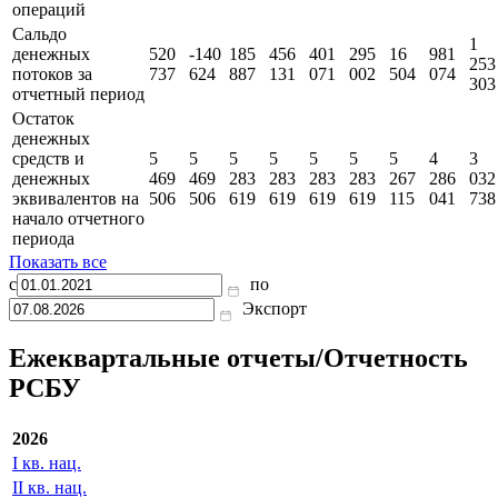
операций
Сальдо
1
денежных
520
-140
185
456
401
295
16
981
253
потоков за
737
624
887
131
071
002
504
074
303
отчетный период
Остаток
денежных
средств и
5
5
5
5
5
5
5
4
3
денежных
469
469
283
283
283
283
267
286
032
эквивалентов на
506
506
619
619
619
619
115
041
738
начало отчетного
периода
Показать все
с
по
Экспорт
Ежеквартальные отчеты/Отчетность
РСБУ
2026
I кв. нац.
II кв. нац.