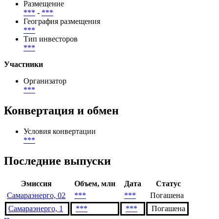
Размещение
***
-
***
География размещения
***
Тип инвесторов
***
Участники
Организатор
***
Конвертация и обмен
Условия конвертации
***
Последние выпуски
Эмиссия
Объем, млн
Дата
Статус
Самараэнерго, 02
***
***
Погашена
Самараэнерго, 1
***
***
Погашена