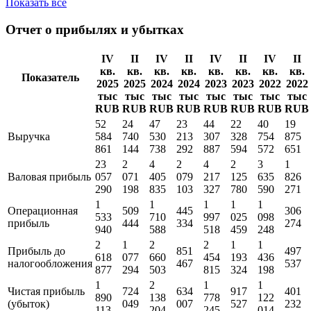
Показать все
Отчет о прибылях и убытках
IV
II
IV
II
IV
II
IV
II
кв.
кв.
кв.
кв.
кв.
кв.
кв.
кв.
Показатель
2025
2025
2024
2024
2023
2023
2022
2022
тыс
тыс
тыс
тыс
тыс
тыс
тыс
тыс
RUB
RUB
RUB
RUB
RUB
RUB
RUB
RUB
52
24
47
23
44
22
40
19
Выручка
584
740
530
213
307
328
754
875
861
144
738
292
887
594
572
651
23
2
4
2
4
2
3
1
Валовая прибыль
057
071
405
079
217
125
635
826
290
198
835
103
327
780
590
271
1
1
1
1
1
Операционная
509
445
306
533
710
997
025
098
прибыль
444
334
274
940
588
518
459
248
2
1
2
2
1
1
Прибыль до
851
497
618
077
660
454
193
436
налогообложения
467
537
877
294
503
815
324
198
1
2
1
1
Чистая прибыль
724
634
917
401
890
138
778
122
(убыток)
049
007
527
232
113
204
245
014