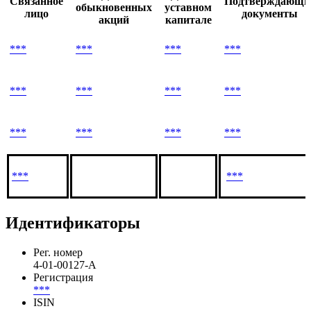
Связанное
Подтверждающи
обыкновенных
уставном
лицо
документы
акций
капитале
***
***
***
***
***
***
***
***
***
***
***
***
***
***
Идентификаторы
Рег. номер
4-01-00127-A
Регистрация
***
ISIN