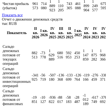
1
1
1
1
Чистая прибыль
961
714
743
461
67
889
110
899
249
(убыток)
573
080
305
088
59
923
205
904
577
Показать все
Отчет о движении денежных средств
тыс RUB
II
IV
III
II
IV
IV
IV
I кв.
I кв.
Показатель
кв.
кв.
кв.
кв.
кв.
кв.
кв
2026
2025
2026
2025
2025
2025
2024
2023
202
Сальдо
денежных
1
1
1
1
882
-73
680
592
450
потоков от
629
147
875
968
513
778
516
953
253
текущих
889
859
282
366
операций
Сальдо
денежных
-341
-56
-507
-136
-133
-126
-119
-276
-33
потоков от
925
719
180
368
699
764
166
459
371
инвестиционных
операций
Сальдо
денежных
-1
-19
-10
-936
-88
-58
-28
-617
-37
потоков от
012
851
127
822
017
183
487
749
692
финансовых
189