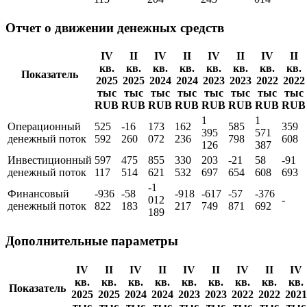
Отчет о движении денежных средств
IV
II
IV
II
IV
II
IV
II
кв.
кв.
кв.
кв.
кв.
кв.
кв.
кв.
Показатель
2025
2025
2024
2024
2023
2023
2022
2022
тыс
тыс
тыс
тыс
тыс
тыс
тыс
тыс
RUB
RUB
RUB
RUB
RUB
RUB
RUB
RUB
1
1
Операционный
525
-16
173
162
585
359
395
571
денежный поток
592
260
072
236
798
608
126
387
Инвестиционный
597
475
855
330
203
-21
58
-91
денежный поток
117
514
621
532
697
654
608
693
-1
Финансовый
-936
-58
-918
-617
-57
-376
012
-
денежный поток
822
183
217
749
871
692
189
Дополнительные параметры
IV
II
IV
II
IV
II
IV
II
IV
кв.
кв.
кв.
кв.
кв.
кв.
кв.
кв.
кв.
Показатель
2025
2025
2024
2024
2023
2023
2022
2022
2021
тыс
тыс
тыс
тыс
тыс
тыс
тыс
тыс
тыс