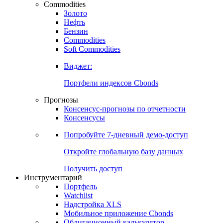
Commodities
Золото
Нефть
Бензин
Commodities
Soft Commodities
Виджет:
Портфели индексов Cbonds
Прогнозы
Консенсус-прогнозы по отчетности
Консенсусы
Попробуйте
7-дневный
демо-доступ
Откройте глобальную базу данных
Получить доступ
Инструментарий
Портфель
Watchlist
Надстройка XLS
Мобильное приложение Cbonds
Облигационный калькулятор