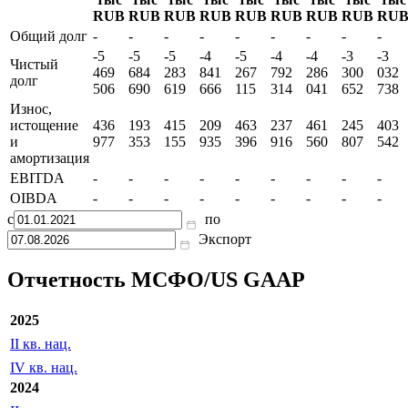
RUB
RUB
RUB
RUB
RUB
RUB
RUB
RUB
RU
Общий долг
-
-
-
-
-
-
-
-
-
-5
-5
-5
-4
-5
-4
-4
-3
-3
Чистый
469
684
283
841
267
792
286
300
032
долг
506
690
619
666
115
314
041
652
738
Износ,
истощение
436
193
415
209
463
237
461
245
403
и
977
353
155
935
396
916
560
807
542
амортизация
EBITDA
-
-
-
-
-
-
-
-
-
OIBDA
-
-
-
-
-
-
-
-
-
с
по
Экспорт
Отчетность МСФО/US GAAP
2025
II кв. нац.
IV кв. нац.
2024