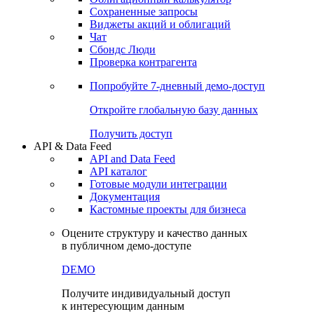
Сохраненные запросы
Виджеты акций и облигаций
Чат
Сбондс Люди
Проверка контрагента
Попробуйте
7-дневный
демо-доступ
Откройте глобальную базу данных
Получить доступ
API & Data Feed
API and Data Feed
API каталог
Готовые модули интеграции
Документация
Кастомные проекты для бизнеса
Оцените структуру и качество данных
в публичном демо-доступе
DEMO
Получите индивидуальный доступ
к интересующим данным