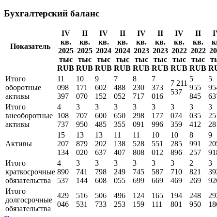
Бухгалтерский баланс
IV
II
IV
II
IV
II
IV
II
I
кв.
кв.
кв.
кв.
кв.
кв.
кв.
кв.
к
Показатель
2025
2025
2024
2024
2023
2023
2022
2022
20
тыс
тыс
тыс
тыс
тыс
тыс
тыс
тыс
т
RUB
RUB
RUB
RUB
RUB
RUB
RUB
RUB
R
Итого
11
10
9
7
8
7
5
5
7 211
оборотные
098
171
602
488
230
373
955
95
537
активы
397
070
152
052
717
016
845
63
Итого
4
3
3
3
3
3
3
3
3
внеоборотные
108
707
600
650
298
177
074
035
25
активы
737
950
485
355
091
996
359
412
28
15
13
13
11
11
10
10
8
9
Активы
207
879
202
138
528
551
285
991
20
134
020
637
407
808
012
896
257
91
Итого
4
3
3
3
3
3
3
2
3
краткосрочные
890
741
798
249
745
587
710
821
39
обязательства
537
144
608
055
699
669
469
269
92
Итого
429
516
506
496
124
165
194
248
29
долгосрочные
046
531
733
253
159
111
801
950
18
обязательства