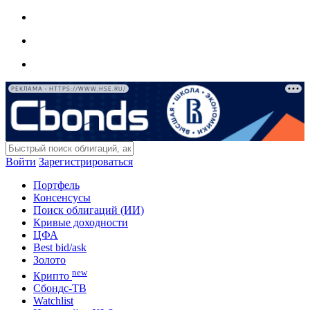
РЕКЛАМА • HTTPS://WWW.HSE.RU/
Войти
Зарегистрироваться
Портфель
Консенсусы
Поиск облигаций (ИИ)
Кривые доходности
ЦФА
Best bid/ask
Золото
new
Крипто
Сбондс-ТВ
Watchlist