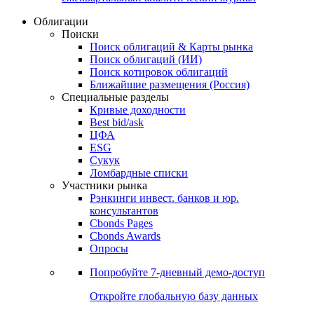
Облигации
Поиски
Поиск облигаций & Карты рынка
Поиск облигаций (ИИ)
Поиск котировок облигаций
Ближайшие размещения (Россия)
Специальные разделы
Кривые доходности
Best bid/ask
ЦФА
ESG
Сукук
Ломбардные списки
Участники рынка
Рэнкинги инвест. банков и юр.
консультантов
Cbonds Pages
Cbonds Awards
Опросы
Попробуйте
7-дневный
демо-доступ
Откройте глобальную базу данных