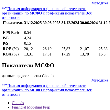
Методика
new
Полная информация о финансовой отчетности
организации по МСФО с графиками показателей
Вся
отчетность
Показатель
31.12.2025
30.06.2025
31.12.2024
30.06.2024
31.12.
EPS Basic
0,54
P/E
4,24
P/S
0,15
ROE (%)
20,12
26,19
25,83
21,07
25,33
ROA (%)
13,31
17,81
17,29
13,78
16,3
Показатели МСФО
данные предоставлены Cbonds
Методика
new
Полная информация о финансовой отчетности
организации по МСФО с графиками показателей
Вся
отчетность
Cbonds
Financial Modeling Prep