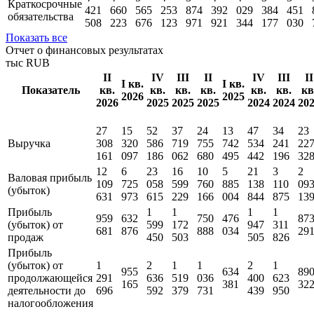
Краткосрочные
421
660
565
253
874
392
029
384
451
обязательства
508
223
676
123
971
921
344
177
030
Показать все
Отчет о финансовых результатах
тыс RUB
II
IV
III
II
IV
III
II
I кв.
I кв.
Показатель
кв.
кв.
кв.
кв.
кв.
кв.
кв
2026
2025
2026
2025
2025
2025
2024
2024
20
27
15
52
37
24
13
47
34
23
Выручка
308
320
586
719
755
742
534
241
22
161
097
186
062
680
495
442
196
32
12
6
23
16
10
5
21
3
2
Валовая прибыль
109
725
058
599
760
885
138
110
09
(убыток)
631
973
615
229
166
004
844
875
13
Прибыль
1
1
1
1
959
632
750
476
87
(убыток) от
599
172
947
311
681
876
888
034
29
продаж
450
503
505
826
Прибыль
(убыток) от
1
2
1
1
2
1
955
634
89
продолжающейся
291
636
519
036
400
623
165
381
32
деятельности до
696
592
379
731
439
950
налогообложения