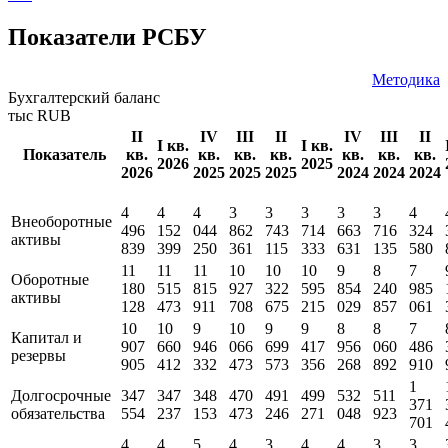
Показатели РСБУ
Методика
Бухгалтерский баланс
тыс RUB
II
IV
III
II
IV
III
II
I кв.
I кв.
Показатель
кв.
кв.
кв.
кв.
кв.
кв.
кв.
2026
2025
2026
2025
2025
2025
2024
2024
2024
4
4
4
3
3
3
3
3
4
Внеоборотные
496
152
044
862
743
714
663
716
324
активы
839
399
250
361
115
333
631
135
580
11
11
11
10
10
10
9
8
7
Оборотные
180
515
815
927
322
595
854
240
985
активы
128
473
911
708
675
215
029
857
061
10
10
9
10
9
9
8
8
7
Капитал и
907
660
946
066
699
417
956
060
486
резервы
905
412
332
473
573
356
268
892
910
1
Долгосрочные
347
347
348
470
491
499
532
511
371
обязательства
554
237
153
473
246
271
048
923
701
4
4
5
4
3
4
4
3
3