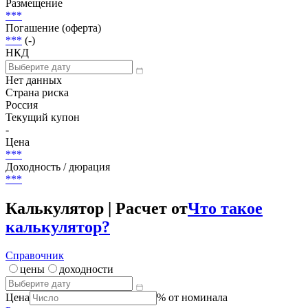
Размещение
***
Погашение (оферта)
***
(-)
НКД
Нет данных
Страна риска
Россия
Текущий купон
-
Цена
***
Доходность / дюрация
***
Калькулятор | Расчет от
Что такое
калькулятор?
Справочник
цены
доходности
Цена
% от номинала