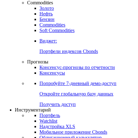
Commodities
Золото
Нефть
Бензин
Commodities
Soft Commodities
Виджет:
Портфели индексов Cbonds
Прогнозы
Консенсус-прогнозы по отчетности
Консенсусы
Попробуйте
7-дневный
демо-доступ
Откройте глобальную базу данных
Получить доступ
Инструментарий
Портфель
Watchlist
Надстройка XLS
Мобильное приложение Cbonds
Облигационный калькулятор