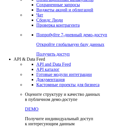
Сохраненные запросы
Виджеты акций и облигаций
Чат
Сбондс Люди
Проверка контрагента
Попробуйте
7-дневный
демо-доступ
Откройте глобальную базу данных
Получить доступ
API & Data Feed
API and Data Feed
API каталог
Готовые модули интеграции
Документация
Кастомные проекты для бизнеса
Оцените структуру и качество данных
в публичном демо-доступе
DEMO
Получите индивидуальный доступ
к интересующим данным