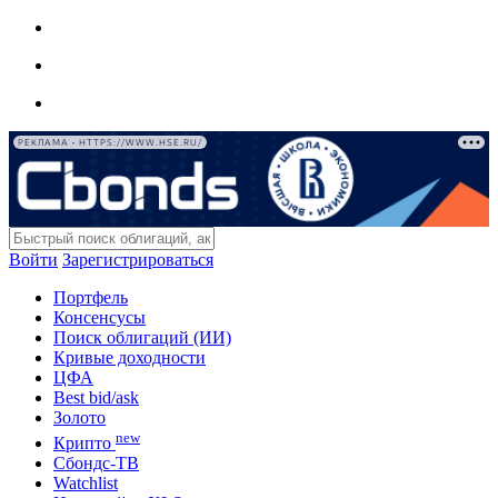
РЕКЛАМА • HTTPS://WWW.HSE.RU/
Войти
Зарегистрироваться
Портфель
Консенсусы
Поиск облигаций (ИИ)
Кривые доходности
ЦФА
Best bid/ask
Золото
new
Крипто
Сбондс-ТВ
Watchlist