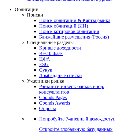
Облигации
Поиски
Поиск облигаций & Карты рынка
Поиск облигаций (ИИ)
Поиск котировок облигаций
Ближайшие размещения (Россия)
Специальные разделы
Кривые доходности
Best bid/ask
ЦФА
ESG
Сукук
Ломбардные списки
Участники рынка
Рэнкинги инвест. банков и юр.
консультантов
Cbonds Pages
Cbonds Awards
Опросы
Попробуйте
7-дневный
демо-доступ
Откройте глобальную базу данных