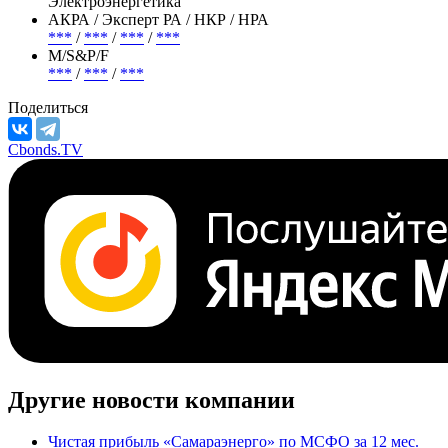
Электроэнергетика
АКРА / Эксперт РА / НКР / НРА
***
/
***
/
***
/
***
М/S&P/F
***
/
***
/
***
Поделиться
Cbonds.TV
Другие новости компании
Чистая прибыль «Самараэнерго» по МСФО за 12 мес.