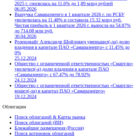
2025 г. снизилась на 11.6% до 1,89 млрд рублей
06.05.2026
Выручка Самараэнерго в 1 квартале 2026 г. по РСБУ
увеличилась на 11.48% и составила 15.32 млрд руб.
Чистая прибыль в 1 квартале 2026 г. выросла на 54.87%
до 714.08 млн руб.
30.04.2026
Розенцвайг Александр Шойлович уменьшил(-ла) долю
владения в капитале ПАО «Самараэнерго» с 11.45% до
0%
25.12.2024
Общество с ограниченной ответственностью «Смартли»
увеличил(-а) долю владения в капитале ПАО
«Самараэнерго» с 67.47% до 78.92%
24.12.2024
Общество с ограниченной ответственностью «Смартли»
вошел(-ла) в капитал ПАО «Самараэнерго»
19.12.2024
Облигации
Поиск облигаций & Карты рынка
Поиск облигаций (ИИ)
Ближайшие размещения (Россия)
Поиск котировок облигаций