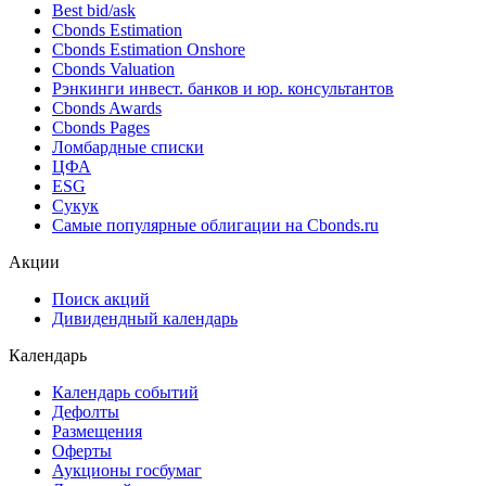
Best bid/ask
Cbonds Estimation
Cbonds Estimation Onshore
Cbonds Valuation
Рэнкинги инвест. банков и юр. консультантов
Cbonds Awards
Cbonds Pages
Ломбардные списки
ЦФА
ESG
Сукук
Самые популярные облигации на Cbonds.ru
Акции
Поиск акций
Дивидендный календарь
Календарь
Календарь событий
Дефолты
Размещения
Оферты
Аукционы госбумаг