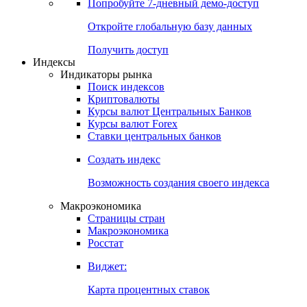
Попробуйте
7-дневный
демо-доступ
Откройте глобальную базу данных
Получить доступ
Индексы
Индикаторы рынка
Поиск индексов
Криптовалюты
Курсы валют Центральных Банков
Курсы валют Forex
Ставки центральных банков
Создать индекс
Возможность создания своего индекса
Макроэкономика
Страницы стран
Макроэкономика
Росстат
Виджет:
Карта процентных ставок