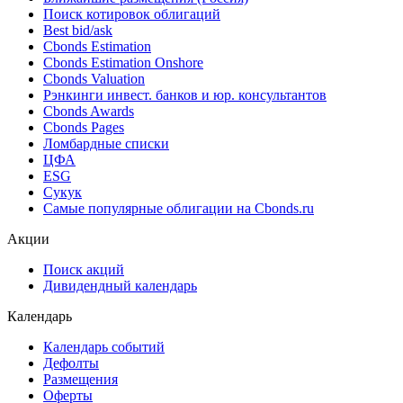
Поиск облигаций & Карты рынка
Поиск облигаций (ИИ)
Ближайшие размещения (Россия)
Поиск котировок облигаций
Best bid/ask
Cbonds Estimation
Cbonds Estimation Onshore
Cbonds Valuation
Рэнкинги инвест. банков и юр. консультантов
Cbonds Awards
Cbonds Pages
Ломбардные списки
ЦФА
ESG
Сукук
Самые популярные облигации на Cbonds.ru
Акции
Поиск акций
Дивидендный календарь
Календарь