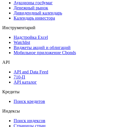
Календарь событий
Дефолты
Размещения
Оферты
Аукционы госбумаг
Денежный рынок
Дивидендный календарь
Календарь инвестора
Инструментарий
Надстройка Excel
Watchlist
Виджеты акций и облигаций
Мобильное приложение Cbonds
API
API and Data Feed
710-П
API каталог
Кредиты
Поиск кредитов