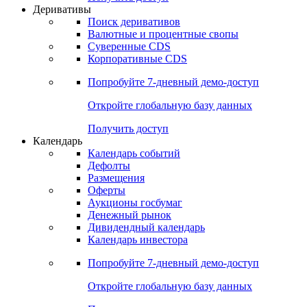
Откройте глобальную базу данных
Получить доступ
Деривативы
Поиск деривативов
Валютные и процентные свопы
Суверенные CDS
Корпоративные CDS
Попробуйте
7-дневный
демо-доступ
Откройте глобальную базу данных
Получить доступ
Календарь
Календарь событий
Дефолты
Размещения
Оферты
Аукционы госбумаг
Денежный рынок
Дивидендный календарь
Календарь инвестора