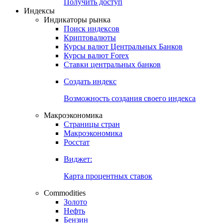
Попробуйте
7-дневный
демо-доступ
Откройте глобальную базу данных
Получить доступ
Индексы
Индикаторы рынка
Поиск индексов
Криптовалюты
Курсы валют Центральных Банков
Курсы валют Forex
Ставки центральных банков
Создать индекс
Возможность создания своего индекса
Макроэкономика
Страницы стран
Макроэкономика
Росстат
Виджет:
Карта процентных ставок