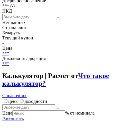
282 497 000 000 BYR
Размещение
***
Досрочное погашение
***
(-)
НКД
Нет данных
Страна риска
Беларусь
Текущий купон
-
Цена
***
Доходность / дюрация
***
Калькулятор | Расчет от
Что такое
калькулятор?
Справочник
цены
доходности