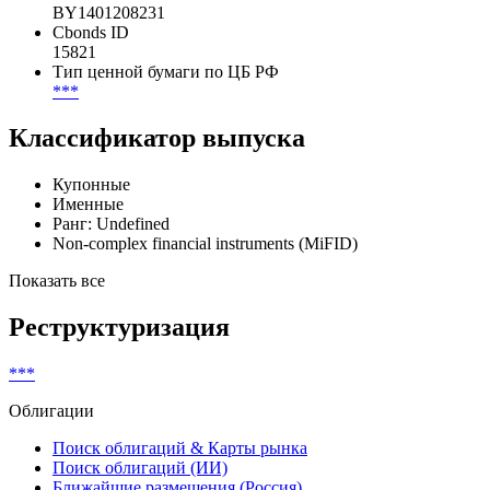
1-401-02-0957
Регистрация
***
ISIN
BY1401208231
Cbonds ID
15821
Тип ценной бумаги по ЦБ РФ
***
Классификатор выпуска
Купонные
Именные
Ранг: Undefined
Non-complex financial instruments (MiFID)
Показать все
Реструктуризация
***
Облигации