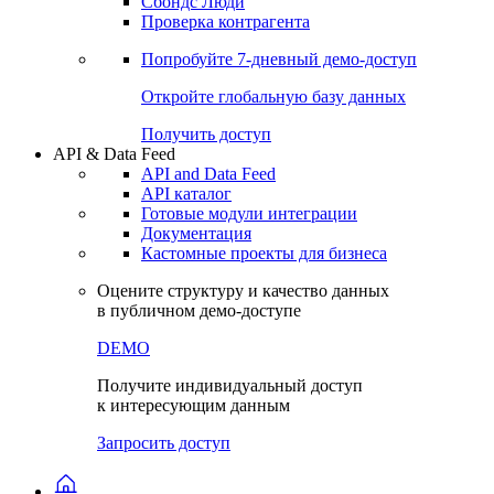
Сохраненные запросы
Виджеты акций и облигаций
Чат
Сбондс Люди
Проверка контрагента
Попробуйте
7-дневный
демо-доступ
Откройте глобальную базу данных
Получить доступ
API & Data Feed
API and Data Feed
API каталог
Готовые модули интеграции
Документация
Кастомные проекты для бизнеса
Оцените структуру и качество данных
в публичном демо-доступе
DEMO
Получите индивидуальный доступ
к интересующим данным