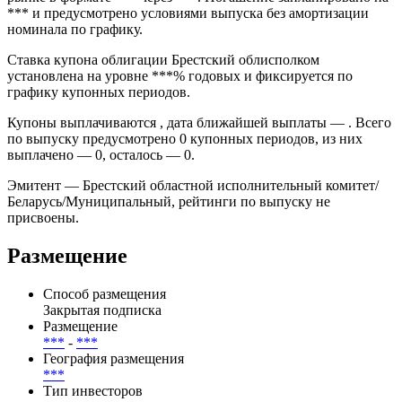
инструмент.
Дата размещения — *** эмиссия прошла на внебиржевом
рынке в формате *** через ***. Погашение запланировано на
*** и предусмотрено условиями выпуска без амортизации
номинала по графику.
Ставка купона облигации Брестский облисполком
установлена на уровне ***% годовых и фиксируется по
графику купонных периодов.
Купоны выплачиваются , дата ближайшей выплаты — . Всего
по выпуску предусмотрено 0 купонных периодов, из них
выплачено — 0, осталось — 0.
Эмитент — Брестский областной исполнительный комитет/
Беларусь/Муниципальный, рейтинги по выпуску не
присвоены.
Размещение
Способ размещения
Закрытая подписка
Размещение