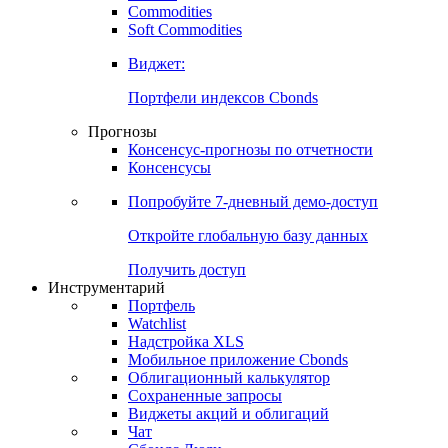
Commodities
Золото
Нефть
Бензин
Commodities
Soft Commodities
Виджет:
Портфели индексов Cbonds
Прогнозы
Консенсус-прогнозы по отчетности
Консенсусы
Попробуйте
7-дневный
демо-доступ
Откройте глобальную базу данных
Получить доступ
Инструментарий
Портфель
Watchlist
Надстройка XLS
Мобильное приложение Cbonds
Облигационный калькулятор