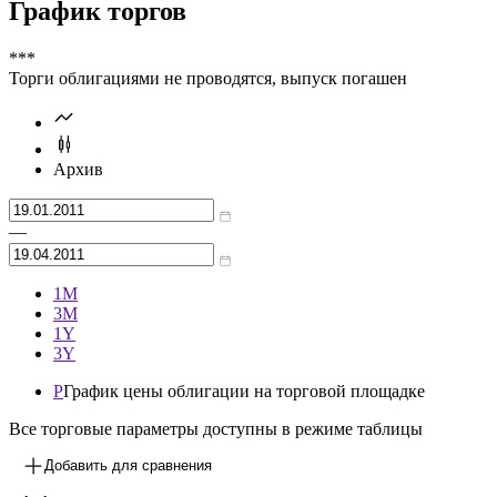
Цена
% от номинала
Рассчитать
График торгов
***
Торги облигациями не проводятся, выпуск погашен
Архив
—
1М
3М
1Y
3Y
P
График цены облигации на торговой площадке