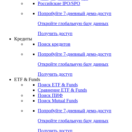
Получить доступ
Акции
Поиск акций
Дивидендный календарь
Российские IPO/SPO
Попробуйте
7-дневный
демо-доступ
Откройте глобальную базу данных
Получить доступ
Кредиты
Поиск кредитов
Попробуйте
7-дневный
демо-доступ
Откройте глобальную базу данных
Получить доступ
ETF & Funds
Поиск ETF & Funds
Сравнение ETF & Funds
Поиск ПИФ
Поиск Mutual Funds
Попробуйте
7-дневный
демо-доступ