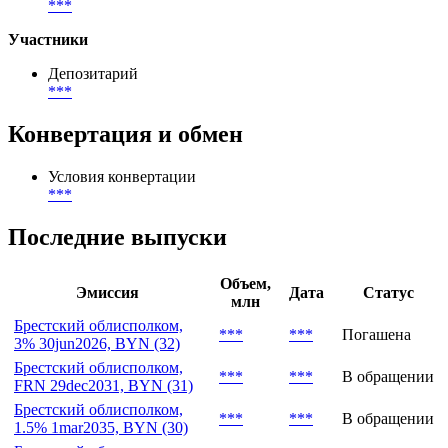
***
-
***
География размещения
***
Тип инвесторов
***
Участники
Депозитарий
***
Конвертация и обмен
Условия конвертации
***
Последние выпуски
Объем,
Эмиссия
Дата
Статус
млн
Брестский облисполком,
***
***
Погашена
3% 30jun2026, BYN (32)
Брестский облисполком,
***
***
В обращении