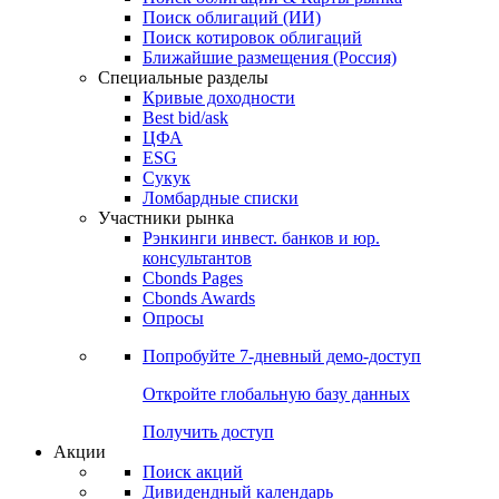
Облигации
Поиски
Поиск облигаций & Карты рынка
Поиск облигаций (ИИ)
Поиск котировок облигаций
Ближайшие размещения (Россия)
Специальные разделы
Кривые доходности
Best bid/ask
ЦФА
ESG
Сукук
Ломбардные списки
Участники рынка
Рэнкинги инвест. банков и юр.
консультантов
Cbonds Pages
Cbonds Awards
Опросы
Попробуйте
7-дневный
демо-доступ
Откройте глобальную базу данных