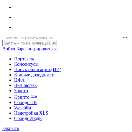
РЕКЛАМА • HTTPS://WWW.HSE.RU/
Войти
Зарегистрироваться
Портфель
Консенсусы
Поиск облигаций (ИИ)
Кривые доходности
ЦФА
Best bid/ask
Золото
new
Крипто
Сбондс-ТВ
Watchlist