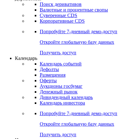
Откройте глобальную базу данных
Получить доступ
Деривативы
Поиск деривативов
Валютные и процентные свопы
Суверенные CDS
Корпоративные CDS
Попробуйте
7-дневный
демо-доступ
Откройте глобальную базу данных
Получить доступ
Календарь
Календарь событий
Дефолты
Размещения
Оферты
Аукционы госбумаг
Денежный рынок
Дивидендный календарь
Календарь инвестора
Попробуйте
7-дневный
демо-доступ