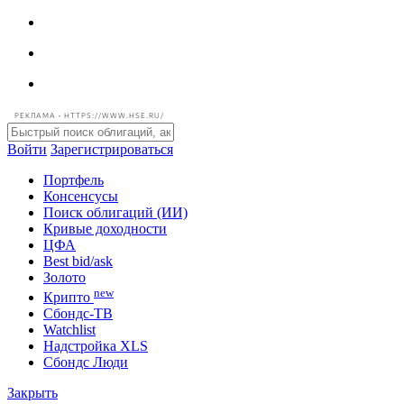
РЕКЛАМА • HTTPS://WWW.HSE.RU/
Войти
Зарегистрироваться
Портфель
Консенсусы
Поиск облигаций (ИИ)
Кривые доходности
ЦФА
Best bid/ask
Золото
new
Крипто
Сбондс-ТВ
Watchlist
Надстройка XLS