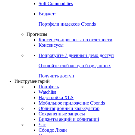
Золото
Нефть
Бензин
Commodities
Soft Commodities
Виджет:
Портфели индексов Cbonds
Прогнозы
Консенсус-прогнозы по отчетности
Консенсусы
Попробуйте
7-дневный
демо-доступ
Откройте глобальную базу данных
Получить доступ
Инструментарий
Портфель
Watchlist
Надстройка XLS
Мобильное приложение Cbonds
Облигационный калькулятор
Сохраненные запросы