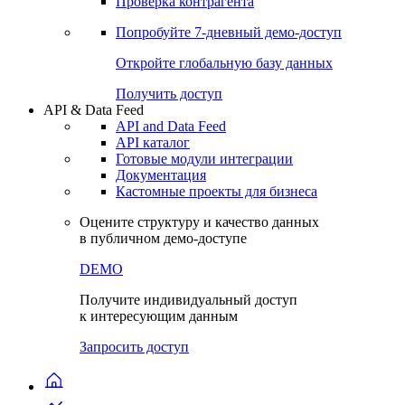
Виджеты акций и облигаций
Чат
Сбондс Люди
Проверка контрагента
Попробуйте
7-дневный
демо-доступ
Откройте глобальную базу данных
Получить доступ
API & Data Feed
API and Data Feed
API каталог
Готовые модули интеграции
Документация
Кастомные проекты для бизнеса
Оцените структуру и качество данных
в публичном демо-доступе
DEMO
Получите индивидуальный доступ
к интересующим данным
Запросить доступ