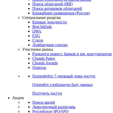
Облигации
Поиски
Поиск облигаций & Карты рынка
Поиск облигаций (ИИ)
Поиск котировок облигаций
Ближайшие размещения (Россия)
Специальные разделы
Кривые доходности
Best bid/ask
ЦФА
ESG
Сукук
Ломбардные списки
Участники рынка
Рэнкинги инвест. банков и юр. консультантов
Cbonds Pages
Cbonds Awards
Опросы
Попробуйте
7-дневный
демо-доступ
Откройте глобальную базу данных
Получить доступ