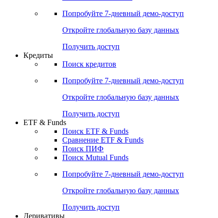
Акции
Поиск акций
Дивидендный календарь
Российские IPO/SPO
Попробуйте
7-дневный
демо-доступ
Откройте глобальную базу данных
Получить доступ
Кредиты
Поиск кредитов
Попробуйте
7-дневный
демо-доступ
Откройте глобальную базу данных
Получить доступ
ETF & Funds
Поиск ETF & Funds
Сравнение ETF & Funds
Поиск ПИФ
Поиск Mutual Funds
Попробуйте
7-дневный
демо-доступ