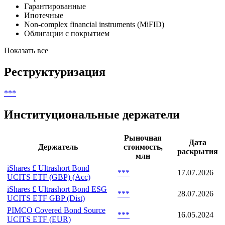
Купонные
Secured
Переменная ставка
Гарантированные
Ипотечные
Non-complex financial instruments (MiFID)
Облигации с покрытием
Показать все
Реструктуризация
***
Институциональные держатели
Рыночная
Дата
Держатель
стоимость,
раскрытия
млн
iShares £ Ultrashort Bond
***
17.07.2026
UCITS ETF (GBP) (Acc)
iShares £ Ultrashort Bond ESG