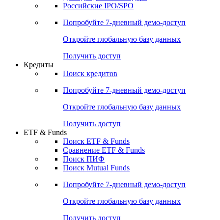
Получить доступ
Акции
Поиск акций
Дивидендный календарь
Российские IPO/SPO
Попробуйте
7-дневный
демо-доступ
Откройте глобальную базу данных
Получить доступ
Кредиты
Поиск кредитов
Попробуйте
7-дневный
демо-доступ
Откройте глобальную базу данных
Получить доступ
ETF & Funds
Поиск ETF & Funds
Сравнение ETF & Funds
Поиск ПИФ
Поиск Mutual Funds
Попробуйте
7-дневный
демо-доступ