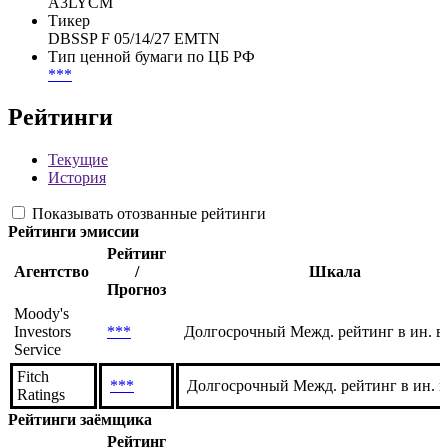
FIGI RegS
BBG01MQ582N2
WKN RegS
A3LYCM
Тикер
DBSSP F 05/14/27 EMTN
Тип ценной бумаги по ЦБ РФ
***
Рейтинги
Текущие
История
Показывать отозванные рейтинги
Рейтинги эмиссии
Рейтинг
Агентство
/
Шкала
Прогноз
Moody's
Investors
***
Долгосрочный Межд. рейтинг в ин. в
Service
Fitch