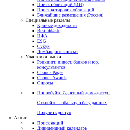
Облигации
Поиски
Поиск облигаций & Карты рынка
Поиск облигаций (ИИ)
Поиск котировок облигаций
Ближайшие размещения (Россия)
Специальные разделы
Кривые доходности
Best bid/ask
ЦФА
ESG
Сукук
Ломбардные списки
Участники рынка
Рэнкинги инвест. банков и юр.
консультантов
Cbonds Pages
Cbonds Awards
Опросы
Попробуйте
7-дневный
демо-доступ
Откройте глобальную базу данных