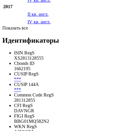
2018
II кв. англ.
IV кв. англ.
2017
II кв. англ.
IV кв. англ.
Показать все
Идентификаторы
ISIN RegS
XS2813128555
Cbonds ID
1662195
CUSIP RegS
***
CUSIP 144A
***
Common Code RegS
281312855
CFI RegS
DAVNGR