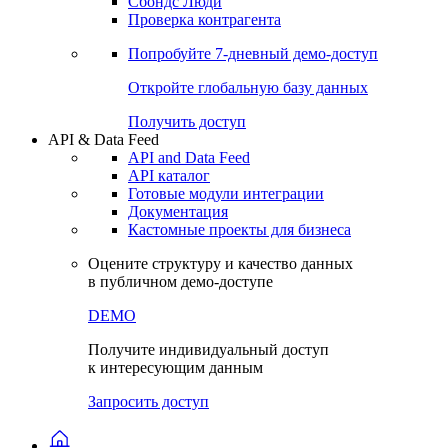
Сохраненные запросы
Виджеты акций и облигаций
Чат
Сбондс Люди
Проверка контрагента
Попробуйте
7-дневный
демо-доступ
Откройте глобальную базу данных
Получить доступ
API & Data Feed
API and Data Feed
API каталог
Готовые модули интеграции
Документация
Кастомные проекты для бизнеса
Оцените структуру и качество данных
в публичном демо-доступе
DEMO
Получите индивидуальный доступ
к интересующим данным