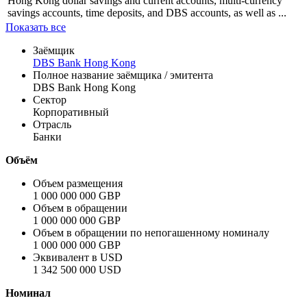
Профиль
DBS Bank Hong Kong Limited provides banking and related
financial services primarily in Hong Kong. The company offers
Hong Kong dollar savings and current accounts, multi-currency
savings accounts, time deposits, and DBS accounts, as well as ...
Показать все
Заёмщик
DBS Bank Hong Kong
Полное название заёмщика / эмитента
DBS Bank Hong Kong
Сектор
Корпоративный
Отрасль
Банки
Объём
Объем размещения
1 000 000 000 GBP
Объем в обращении
1 000 000 000 GBP
Объем в обращении по непогашенному номиналу
1 000 000 000 GBP
Эквивалент в USD