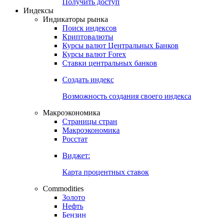
Попробуйте
7-дневный
демо-доступ
Откройте глобальную базу данных
Получить доступ
Индексы
Индикаторы рынка
Поиск индексов
Криптовалюты
Курсы валют Центральных Банков
Курсы валют Forex
Ставки центральных банков
Создать индекс
Возможность создания своего индекса
Макроэкономика
Страницы стран
Макроэкономика
Росстат
Виджет:
Карта процентных ставок