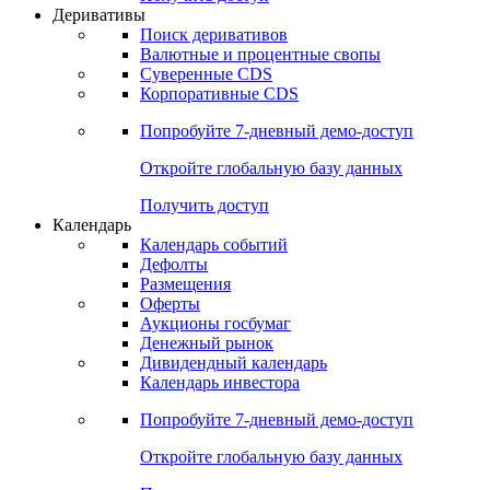
Откройте глобальную базу данных
Получить доступ
Деривативы
Поиск деривативов
Валютные и процентные свопы
Суверенные CDS
Корпоративные CDS
Попробуйте
7-дневный
демо-доступ
Откройте глобальную базу данных
Получить доступ
Календарь
Календарь событий
Дефолты
Размещения
Оферты
Аукционы госбумаг
Денежный рынок
Дивидендный календарь
Календарь инвестора