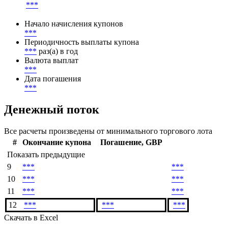
Ставка купона
***
Метод расчета НКД
***
Начало начисления купонов
***
Периодичность выплаты купона
***
раз(а) в год
Валюта выплат
***
Дата погашения
***
Денежный поток
Все расчеты произведены от минимального торгового лота
#
Окончание купона
Погашение, GBP
Показать предыдущие
9
***
***
10
***
***
11
***
***