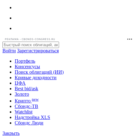
РЕКЛАМА • CBONDS-CONGRESS.RU
Войти
Зарегистрироваться
Портфель
Консенсусы
Поиск облигаций (ИИ)
Кривые доходности
ЦФА
Best bid/ask
Золото
new
Крипто
Сбондс-ТВ
Watchlist