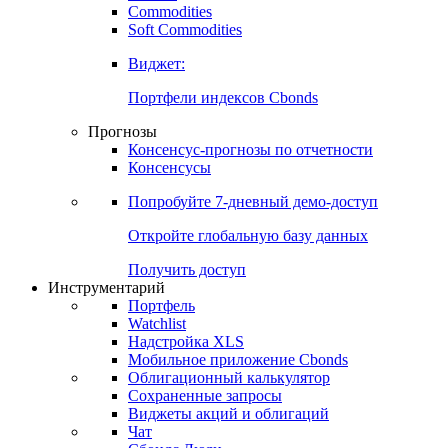
Commodities
Золото
Нефть
Бензин
Commodities
Soft Commodities
Виджет:
Портфели индексов Cbonds
Прогнозы
Консенсус-прогнозы по отчетности
Консенсусы
Попробуйте
7-дневный
демо-доступ
Откройте глобальную базу данных
Получить доступ
Инструментарий
Портфель
Watchlist
Надстройка XLS
Мобильное приложение Cbonds
Облигационный калькулятор