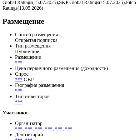
Эмитент — DBS Bank Hong Kong Limited/Гонконг/
Корпоративный, с рейтингом отMoody's Investors
Service(19.11.2025),Moody's Investors Service(19.11.2025),S&P
Global Ratings(15.07.2025),S&P Global Ratings(15.07.2025),Fitch
Ratings(13.05.2026)
Размещение
Способ размещения
Открытая подписка
Тип размещения
Публичное
Размещение
***
Цена первичного размещения (доходность)
Спрос
***
GBP
География размещения
***
Тип инвесторов
***
Участники