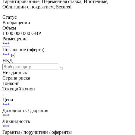
Скачать
В буфер обмена
Добавить в Watchlist
Гарантированные, Переменная ставка, Ипотечные,
Облигации с покрытием, Secured
Статус
В обращении
Объем
1 000 000 000 GBP
Размещение
***
Погашение (оферта)
***
(-)
НКД
Нет данных
Страна риска
Гонконг
Текущий купон
-
Цена
***
Доходность / дюрация