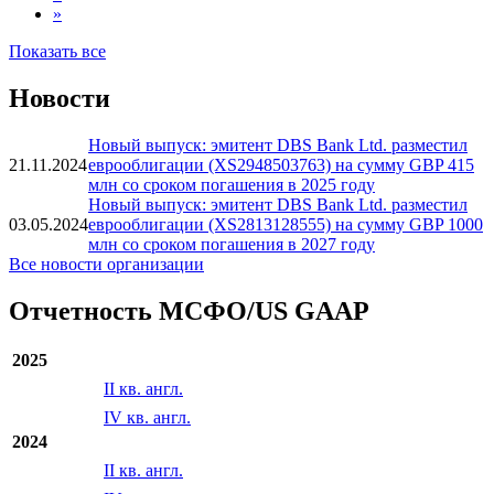
2
3
...
8
»
Показать все
Новости
Новый выпуск: эмитент DBS Bank Ltd. разместил
21.11.2024
еврооблигации (XS2948503763) на сумму GBP 415
млн со сроком погашения в 2025 году
Новый выпуск: эмитент DBS Bank Ltd. разместил
03.05.2024
еврооблигации (XS2813128555) на сумму GBP 1000
млн со сроком погашения в 2027 году
Все новости организации
Отчетность МСФО/US GAAP
2025
II кв. англ.
IV кв. англ.