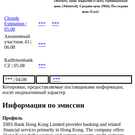
аналитических показателей и рассчитывается
Биржа /
Bid
исходя из следующего приоритета цен:
Участник
/
Средневзвешенная цена (Average), Рыночная цена
рынка
Ask
(Market), Цена закрытия (Close), Признаваемая
цена (Admitted), Средняя цена (Mid), Последняя
цена (Last).
Cbonds
Estimation |
***
***
05.08
Анонимный
участник 43 |
***
06.08
Raiffeisenbank
CZ | 05.08
***
*** | 04.08
***
Котировки, предоставляемые поставщиками информации,
носят индикативный характер
Информация по эмиссии