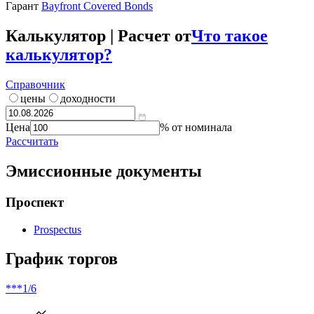
***
Ликвидность
***
Гаранты / поручители / оференты
Гарант
Bayfront Covered Bonds
Калькулятор | Расчет от
Что такое
калькулятор?
Справочник
цены
доходности
Цена
% от номинала
Рассчитать
Эмиссионные документы
Проспект
Prospectus
График торгов