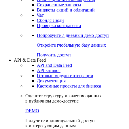
Сохраненные запросы
Виджеты акций и облигаций
Чат
Сбондс Люди
Проверка контрагента
Попробуйте
7-дневный
демо-доступ
Откройте глобальную базу данных
Получить доступ
API & Data Feed
API and Data Feed
API каталог
Готовые модули интеграции
Документация
Кастомные проекты для бизнеса
Оцените структуру и качество данных
в публичном демо-доступе
DEMO
Получите индивидуальный доступ
к интересующим данным