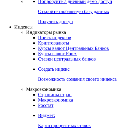
Попробуйте
7-дневный
демо-доступ
Откройте глобальную базу данных
Получить доступ
Индексы
Индикаторы рынка
Поиск индексов
Криптовалюты
Курсы валют Центральных Банков
Курсы валют Forex
Ставки центральных банков
Создать индекс
Возможность создания своего индекса
Макроэкономика
Страницы стран
Макроэкономика
Росстат
Виджет:
Карта процентных ставок