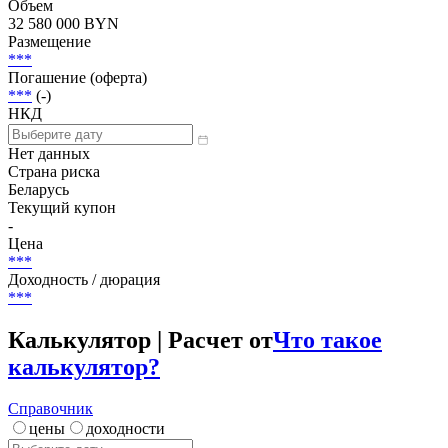
Объем
32 580 000 BYN
Размещение
***
Погашение (оферта)
***
(-)
НКД
Нет данных
Страна риска
Беларусь
Текущий купон
-
Цена
***
Доходность / дюрация
***
Калькулятор | Расчет от
Что такое
калькулятор?
Справочник
цены
доходности