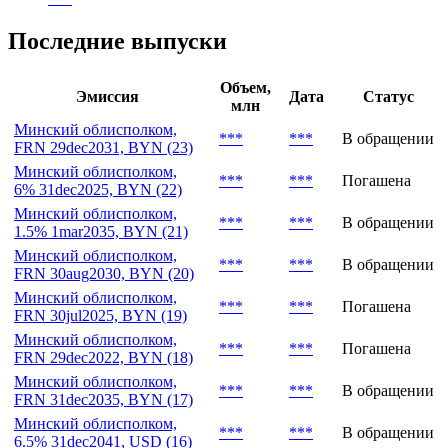
Последние выпуски
Объем,
Эмиссия
Дата
Статус
млн
Минский облисполком,
***
***
В обращении
FRN 29dec2031, BYN (23)
Минский облисполком,
***
***
Погашена
6% 31dec2025, BYN (22)
Минский облисполком,
***
***
В обращении
1.5% 1mar2035, BYN (21)
Минский облисполком,
***
***
В обращении
FRN 30aug2030, BYN (20)
Минский облисполком,
***
***
Погашена
FRN 30jul2025, BYN (19)
Минский облисполком,
***
***
Погашена
FRN 29dec2022, BYN (18)
Минский облисполком,
***
***
В обращении
FRN 31dec2035, BYN (17)
Минский облисполком,
***
***
В обращении
6.5% 31dec2041, USD (16)