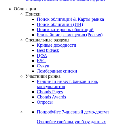
Облигации
Поиски
Поиск облигаций & Карты рынка
Поиск облигаций (ИИ)
Поиск котировок облигаций
Ближайшие размещения (Россия)
Специальные разделы
Кривые доходности
Best bid/ask
ЦФА
ESG
Сукук
Ломбардные списки
Участники рынка
Рэнкинги инвест. банков и юр.
консультантов
Cbonds Pages
Cbonds Awards
Опросы
Попробуйте
7-дневный
демо-доступ
Откройте глобальную базу данных