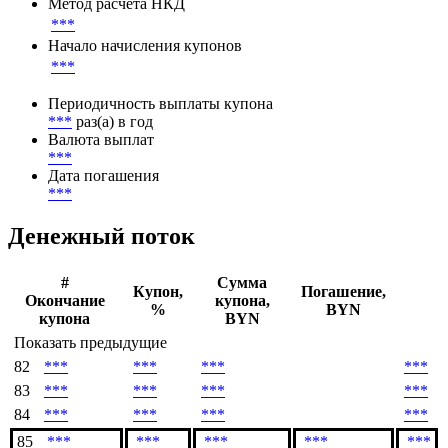
Метод расчета НКД
***
Начало начисления купонов
***
Периодичность выплаты купона
***
раз(а) в год
Валюта выплат
***
Дата погашения
***
Денежный поток
#
Сумма
Купон,
Погашение,
Окончание
купона,
%
BYN
купона
BYN
Показать предыдущие
82
***
***
***
***
83
***
***
***
***
84
***
***
***
***
85
***
***
***
***
***