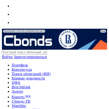
РЕКЛАМА • HTTPS://WWW.HSE.RU/
Войти
Зарегистрироваться
Портфель
Консенсусы
Поиск облигаций (ИИ)
Кривые доходности
ЦФА
Best bid/ask
Золото
new
Крипто
Сбондс-ТВ
Watchlist