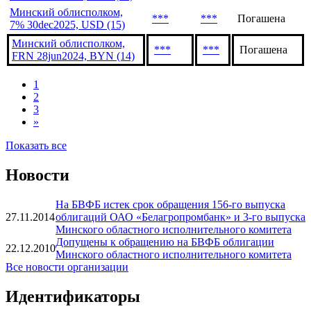
Минский облисполком,
***
***
Погашена
7% 30dec2025, USD (15)
Минский облисполком,
***
***
Погашена
FRN 28jun2024, BYN (14)
1
2
3
»
Показать все
Новости
На БВФБ истек срок обращения 156-го выпуска
27.11.2014
облигаций ОАО «Белагропромбанк» и 3-го выпуска
Минского областного исполнительного комитета
Допущены к обращению на БВФБ облигации
22.12.2010
Минского областного исполнительного комитета
Все новости организации
Идентификаторы