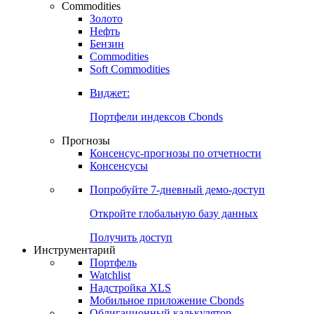
Commodities
Золото
Нефть
Бензин
Commodities
Soft Commodities
Виджет:
Портфели индексов Cbonds
Прогнозы
Консенсус-прогнозы по отчетности
Консенсусы
Попробуйте
7-дневный
демо-доступ
Откройте глобальную базу данных
Получить доступ
Инструментарий
Портфель
Watchlist
Надстройка XLS
Мобильное приложение Cbonds
Облигационный калькулятор