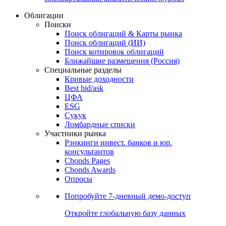
Облигации
Поиски
Поиск облигаций & Карты рынка
Поиск облигаций (ИИ)
Поиск котировок облигаций
Ближайшие размещения (Россия)
Специальные разделы
Кривые доходности
Best bid/ask
ЦФА
ESG
Сукук
Ломбардные списки
Участники рынка
Рэнкинги инвест. банков и юр.
консультантов
Cbonds Pages
Cbonds Awards
Опросы
Попробуйте
7-дневный
демо-доступ
Откройте глобальную базу данных