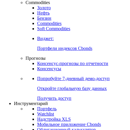
Commodities
Золото
Нефть
Бензин
Commodities
Soft Commodities
Виджет:
Портфели индексов Cbonds
Прогнозы
Консенсус-прогнозы по отчетности
Консенсусы
Попробуйте
7-дневный
демо-доступ
Откройте глобальную базу данных
Получить доступ
Инструментарий
Портфель
Watchlist
Надстройка XLS
Мобильное приложение Cbonds
Облигационный калькулятор