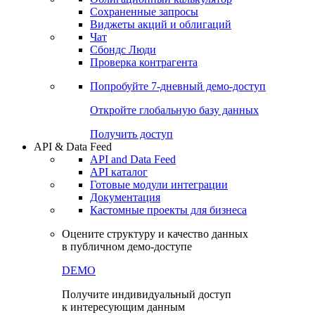
Сохраненные запросы
Виджеты акций и облигаций
Чат
Сбондс Люди
Проверка контрагента
Попробуйте
7-дневный
демо-доступ
Откройте глобальную базу данных
Получить доступ
API & Data Feed
API and Data Feed
API каталог
Готовые модули интеграции
Документация
Кастомные проекты для бизнеса
Оцените структуру и качество данных
в публичном демо-доступе
DEMO
Получите индивидуальный доступ
к интересующим данным