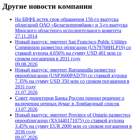
Другие новости компании
На БВФБ истек срок обращения 156-го выпуска
облигаций ОАО «Белагропромбанк» и 3-го выпуска
Минского областного исполнительного комитета
27.11.2014
Новый выпуск: эмитент San Francisco Public Utilities
Commission разместил облигации (US79768HLP19) со
ставкой купона 4.656% на сумму USD 401 млн со
сроком погашения в 2031 году
09.08.2026
Новый выпуск: эмитент Barranquilla разместил
еврооблигации (USP3600PAD70) со ставкой купона
7.35% на сумму USD 350 млн со сроком погашения в
2031 году
21.07.2026
Совет директоров Банка России принял решение о
включении ценных бумаг в Ломбардный список
13.07.2026
Новый выпуск: эмитент Province of Ontario разместил
еврооблигации (XS3440171075) со ставкой купона
3.45% на сумму EUR 2000 млн со сроком погашения в
2036 году
09.07.2026