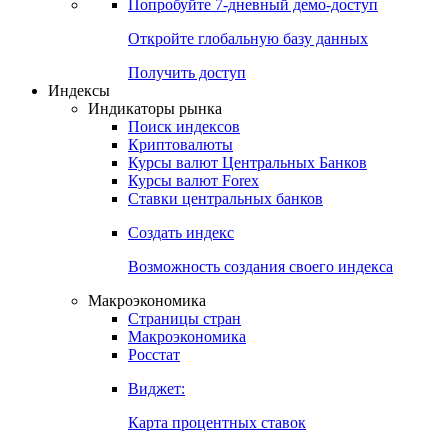
Попробуйте
7-дневный
демо-доступ
Откройте глобальную базу данных
Получить доступ
Индексы
Индикаторы рынка
Поиск индексов
Криптовалюты
Курсы валют Центральных Банков
Курсы валют Forex
Ставки центральных банков
Создать индекс
Возможность создания своего индекса
Макроэкономика
Страницы стран
Макроэкономика
Росстат
Виджет:
Карта процентных ставок