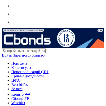
РЕКЛАМА • HTTPS://WWW.HSE.RU/
Войти
Зарегистрироваться
Портфель
Консенсусы
Поиск облигаций (ИИ)
Кривые доходности
ЦФА
Best bid/ask
Золото
new
Крипто
Сбондс-ТВ
Watchlist