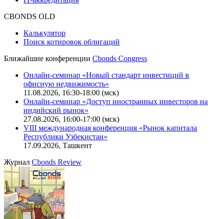
Оферта для физических лиц
|
Скачать в pdf
Оферта для юридических лиц
|
Скачать в pdf
Политика обработки персональных данных (pdf)
IT-аккредитация
CBONDS OLD
Калькулятор
Поиск котировок облигаций
Ближайшие конференции
Cbonds Congress
Онлайн-семинар «Новый стандарт инвестиций в
офисную недвижимость»
11.08.2026, 16:30-18:00 (мск)
Онлайн-семинар «Доступ иностранных инвесторов на
индийский рынок»
27.08.2026, 16:00-17:00 (мск)
VIII международная конференция «Рынок капитала
Республики Узбекистан»
17.09.2026, Ташкент
Журнал
Cbonds Review