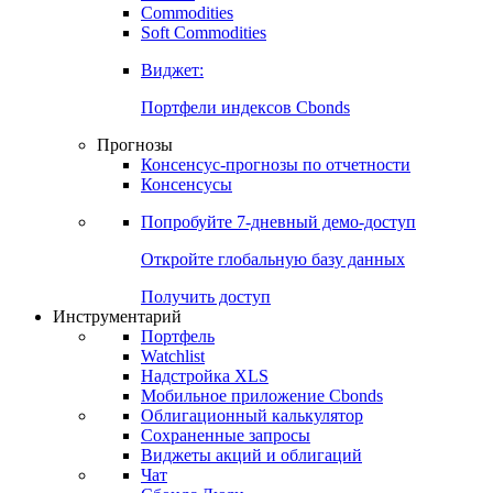
Commodities
Золото
Нефть
Бензин
Commodities
Soft Commodities
Виджет:
Портфели индексов Cbonds
Прогнозы
Консенсус-прогнозы по отчетности
Консенсусы
Попробуйте
7-дневный
демо-доступ
Откройте глобальную базу данных
Получить доступ
Инструментарий
Портфель
Watchlist
Надстройка XLS
Мобильное приложение Cbonds
Облигационный калькулятор