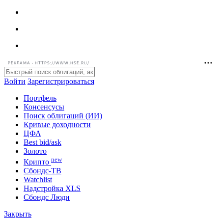
РЕКЛАМА • HTTPS://WWW.HSE.RU/
Войти
Зарегистрироваться
Портфель
Консенсусы
Поиск облигаций (ИИ)
Кривые доходности
ЦФА
Best bid/ask
Золото
new
Крипто
Сбондс-ТВ
Watchlist