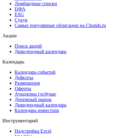
Cbonds Valuation
Рэнкинги инвест. банков и юр. консультантов
Cbonds Awards
Cbonds Pages
Ломбардные списки
ЦФА
ESG
Сукук
Самые популярные облигации на Cbonds.ru
Акции
Поиск акций
Дивидендный календарь
Календарь
Календарь событий
Дефолты
Размещения
Оферты
Аукционы госбумаг
Денежный рынок
Дивидендный календарь
Календарь инвестора