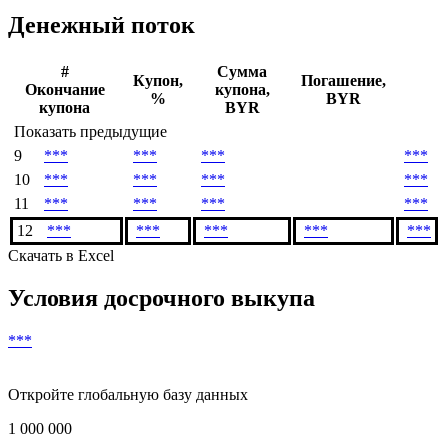
***
Дата погашения
***
Денежный поток
#
Сумма
Купон,
Погашение,
Окончание
купона,
%
BYR
купона
BYR
Показать предыдущие
9
***
***
***
***
10
***
***
***
***
11
***
***
***
***
12
***
***
***
***
***
Скачать в Excel
Условия досрочного выкупа
***