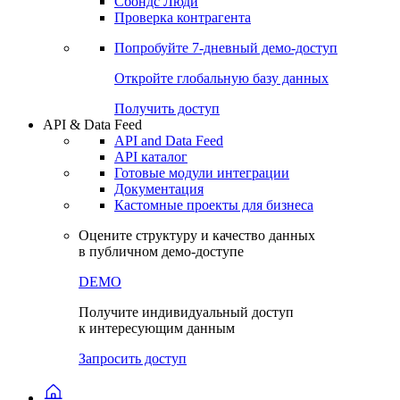
Сохраненные запросы
Виджеты акций и облигаций
Чат
Сбондс Люди
Проверка контрагента
Попробуйте
7-дневный
демо-доступ
Откройте глобальную базу данных
Получить доступ
API & Data Feed
API and Data Feed
API каталог
Готовые модули интеграции
Документация
Кастомные проекты для бизнеса
Оцените структуру и качество данных
в публичном демо-доступе
DEMO
Получите индивидуальный доступ
к интересующим данным