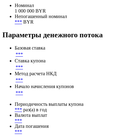
Объем в обращении
1 850 000 000 BYR
Номинал
Номинал
1 000 000 BYR
Непогашенный номинал
***
BYR
Параметры денежного потока
Базовая ставка
***
Ставка купона
***
Метод расчета НКД
***
Начало начисления купонов
***
Периодичность выплаты купона
***
раз(а) в год
Валюта выплат