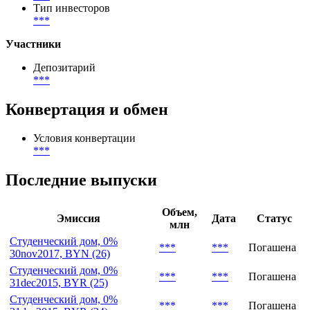
Размещение
***
-
***
География размещения
***
Тип инвесторов
***
Участники
Депозитарий
***
Конвертация и обмен
Условия конвертации
***
Последние выпуски
Объем,
Эмиссия
Дата
Статус
млн
Студенческий дом, 0%
***
***
Погашена
30nov2017, BYN (26)