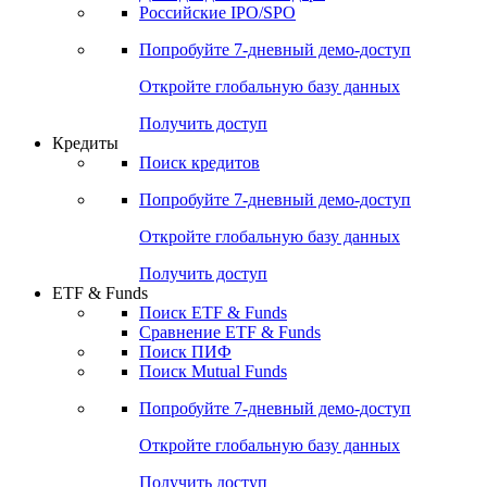
Получить доступ
Акции
Поиск акций
Дивидендный календарь
Российские IPO/SPO
Попробуйте
7-дневный
демо-доступ
Откройте глобальную базу данных
Получить доступ
Кредиты
Поиск кредитов
Попробуйте
7-дневный
демо-доступ
Откройте глобальную базу данных
Получить доступ
ETF & Funds
Поиск ETF & Funds
Сравнение ETF & Funds
Поиск ПИФ
Поиск Mutual Funds
Попробуйте
7-дневный
демо-доступ