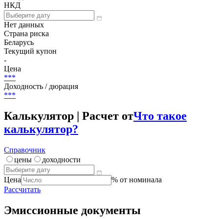
Размещение
***
Погашение (оферта)
***
(-)
НКД
Нет данных
Страна риска
Беларусь
Текущий купон
-
Цена
***
Доходность / дюрация
***
Калькулятор | Расчет от
Что такое
калькулятор?
Справочник
цены
доходности
Цена
% от номинала