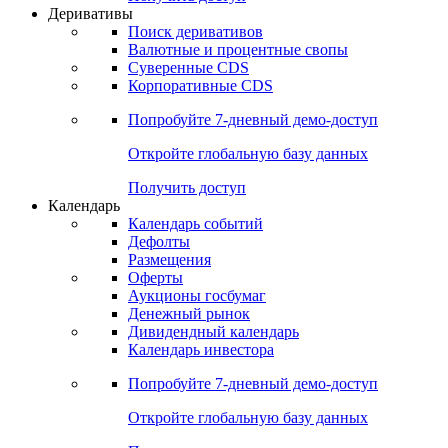
Откройте глобальную базу данных
Получить доступ
Деривативы
Поиск деривативов
Валютные и процентные свопы
Суверенные CDS
Корпоративные CDS
Попробуйте
7-дневный
демо-доступ
Откройте глобальную базу данных
Получить доступ
Календарь
Календарь событий
Дефолты
Размещения
Оферты
Аукционы госбумаг
Денежный рынок
Дивидендный календарь
Календарь инвестора