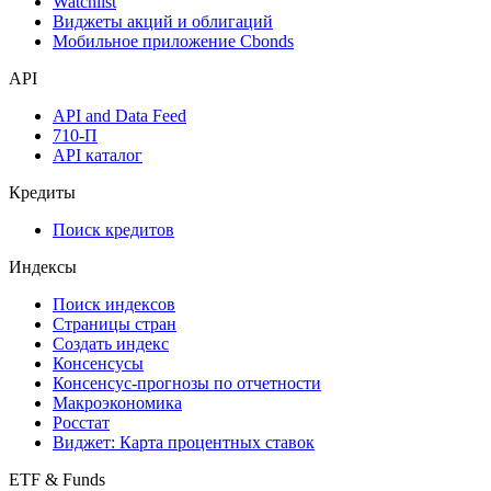
Инструментарий
Надстройка Excel
Watchlist
Виджеты акций и облигаций
Мобильное приложение Cbonds
API
API and Data Feed
710-П
API каталог
Кредиты
Поиск кредитов
Индексы
Поиск индексов
Страницы стран
Создать индекс
Консенсусы
Консенсус-прогнозы по отчетности
Макроэкономика