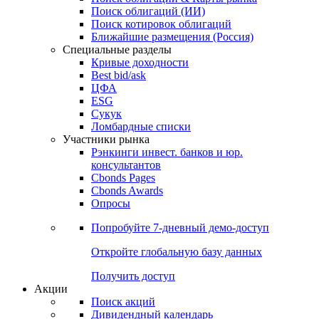
Облигации
Поиски
Поиск облигаций & Карты рынка
Поиск облигаций (ИИ)
Поиск котировок облигаций
Ближайшие размещения (Россия)
Специальные разделы
Кривые доходности
Best bid/ask
ЦФА
ESG
Сукук
Ломбардные списки
Участники рынка
Рэнкинги инвест. банков и юр.
консультантов
Cbonds Pages
Cbonds Awards
Опросы
Попробуйте
7-дневный
демо-доступ
Откройте глобальную базу данных