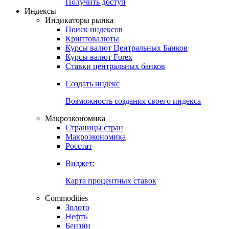
Попробуйте
7-дневный
демо-доступ
Откройте глобальную базу данных
Получить доступ
Индексы
Индикаторы рынка
Поиск индексов
Криптовалюты
Курсы валют Центральных Банков
Курсы валют Forex
Ставки центральных банков
Создать индекс
Возможность создания своего индекса
Макроэкономика
Страницы стран
Макроэкономика
Росстат
Виджет:
Карта процентных ставок