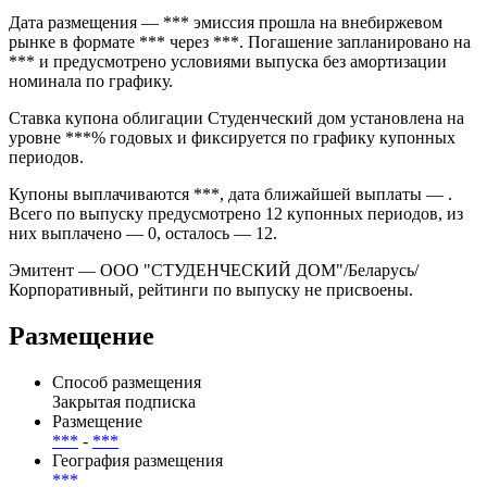
компании «ООО "СТУДЕНЧЕСКИЙ ДОМ"» объёмом 1 850
000 000,00 BYR в обращении на внебиржевом рынке. Выпуск
имеет номинал 1 000 000 BYR и торгуется как
самостоятельный долговой инструмент.
Дата размещения — *** эмиссия прошла на внебиржевом
рынке в формате *** через ***. Погашение запланировано на
*** и предусмотрено условиями выпуска без амортизации
номинала по графику.
Ставка купона облигации Студенческий дом установлена на
уровне ***% годовых и фиксируется по графику купонных
периодов.
Купоны выплачиваются ***, дата ближайшей выплаты — .
Всего по выпуску предусмотрено 12 купонных периодов, из
них выплачено — 0, осталось — 12.
Эмитент — ООО "СТУДЕНЧЕСКИЙ ДОМ"/Беларусь/
Корпоративный, рейтинги по выпуску не присвоены.
Размещение
Способ размещения
Закрытая подписка