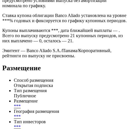
торгуется как самостоятельный долговой инструмент.
Дата размещения — эмиссия прошла на внебиржевом рынке в
формате *** через ***. Погашение запланировано на *** и
предусмотрено условиями выпуска без амортизации
номинала по графику.
Ставка купона облигации Banco Aliado установлена на уровне
***% годовых и фиксируется по графику купонных периодов.
Купоны выплачиваются ***, дата ближайшей выплаты — .
Всего по выпуску предусмотрено 21 купонных периодов, из
них выплачено — 0, осталось — 21.
Эмитент — Banco Aliado S.A./Панама/Корпоративный,
рейтинги по выпуску не присвоены.
Размещение
Способ размещения
Открытая подписка
Тип размещения
Публичное
Размещение
***