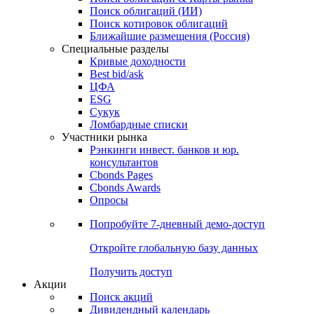
Облигации
Поиски
Поиск облигаций & Карты рынка
Поиск облигаций (ИИ)
Поиск котировок облигаций
Ближайшие размещения (Россия)
Специальные разделы
Кривые доходности
Best bid/ask
ЦФА
ESG
Сукук
Ломбардные списки
Участники рынка
Рэнкинги инвест. банков и юр.
консультантов
Cbonds Pages
Cbonds Awards
Опросы
Попробуйте
7-дневный
демо-доступ
Откройте глобальную базу данных