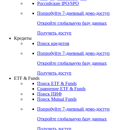
Получить доступ
Акции
Поиск акций
Дивидендный календарь
Российские IPO/SPO
Попробуйте
7-дневный
демо-доступ
Откройте глобальную базу данных
Получить доступ
Кредиты
Поиск кредитов
Попробуйте
7-дневный
демо-доступ
Откройте глобальную базу данных
Получить доступ
ETF & Funds
Поиск ETF & Funds
Сравнение ETF & Funds
Поиск ПИФ
Поиск Mutual Funds
Попробуйте
7-дневный
демо-доступ