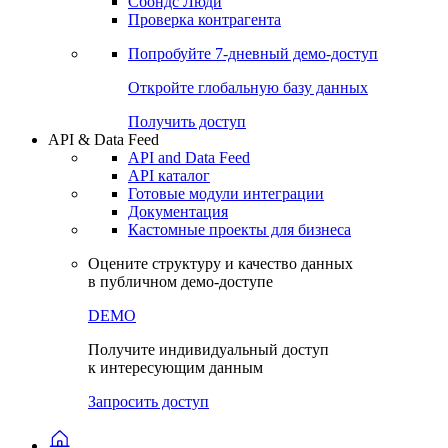
Сохраненные запросы
Виджеты акций и облигаций
Чат
Сбондс Люди
Проверка контрагента
Попробуйте
7-дневный
демо-доступ
Откройте глобальную базу данных
Получить доступ
API & Data Feed
API and Data Feed
API каталог
Готовые модули интеграции
Документация
Кастомные проекты для бизнеса
Оцените структуру и качество данных
в публичном демо-доступе
DEMO
Получите индивидуальный доступ
к интересующим данным