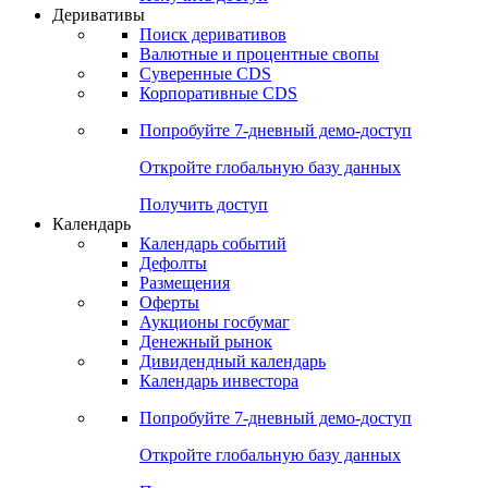
Откройте глобальную базу данных
Получить доступ
Деривативы
Поиск деривативов
Валютные и процентные свопы
Суверенные CDS
Корпоративные CDS
Попробуйте
7-дневный
демо-доступ
Откройте глобальную базу данных
Получить доступ
Календарь
Календарь событий
Дефолты
Размещения
Оферты
Аукционы госбумаг
Денежный рынок
Дивидендный календарь
Календарь инвестора