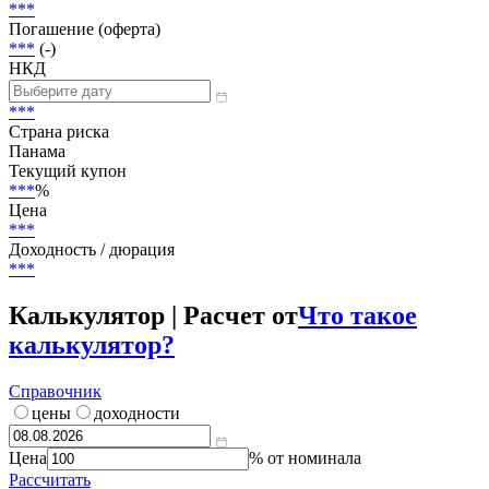
В обращении
Объем
5 000 000 USD
Размещение
***
Погашение (оферта)
***
(-)
НКД
***
Страна риска
Панама
Текущий купон
***
%
Цена
***
Доходность / дюрация
***
Калькулятор | Расчет от
Что такое
калькулятор?
Справочник
цены
доходности