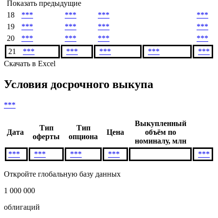
#
Сумма
Купон,
Погашение,
Окончание
купона,
%
USD
купона
USD
Показать предыдущие
18
***
***
***
***
19
***
***
***
***
20
***
***
***
***
21
***
***
***
***
***
Скачать в Excel
Условия досрочного выкупа
***
Выкупленный
Тип
Тип
Дата
Цена
объём по
оферты
опциона
номиналу, млн
***
***
***
***
***
Откройте глобальную базу данных