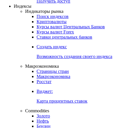
Попробуйте
7-дневный
демо-доступ
Откройте глобальную базу данных
Получить доступ
Индексы
Индикаторы рынка
Поиск индексов
Криптовалюты
Курсы валют Центральных Банков
Курсы валют Forex
Ставки центральных банков
Создать индекс
Возможность создания своего индекса
Макроэкономика
Страницы стран
Макроэкономика
Росстат
Виджет:
Карта процентных ставок