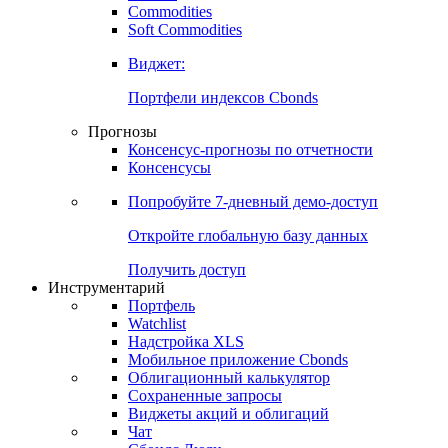
Commodities
Золото
Нефть
Бензин
Commodities
Soft Commodities
Виджет:
Портфели индексов Cbonds
Прогнозы
Консенсус-прогнозы по отчетности
Консенсусы
Попробуйте
7-дневный
демо-доступ
Откройте глобальную базу данных
Получить доступ
Инструментарий
Портфель
Watchlist
Надстройка XLS
Мобильное приложение Cbonds
Облигационный калькулятор