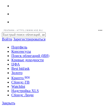
РЕКЛАМА • HTTPS://WWW.HSE.RU/
Войти
Зарегистрироваться
Портфель
Консенсусы
Поиск облигаций (ИИ)
Кривые доходности
ЦФА
Best bid/ask
Золото
new
Крипто
Сбондс-ТВ
Watchlist