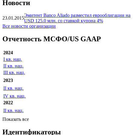
»
Показать все
Новости
Эмитент Banco Aliado разместил еврооблигации на
23.01.2015
USD 125.0 млн. со ставкой купона 4%
Все новости организации
Отчетность МСФО/US GAAP
2024
I кв. нац.
II кв. нац.
III кв. нац.
2023
II кв. нац.
IV кв. нац.
2022
II кв. нац.