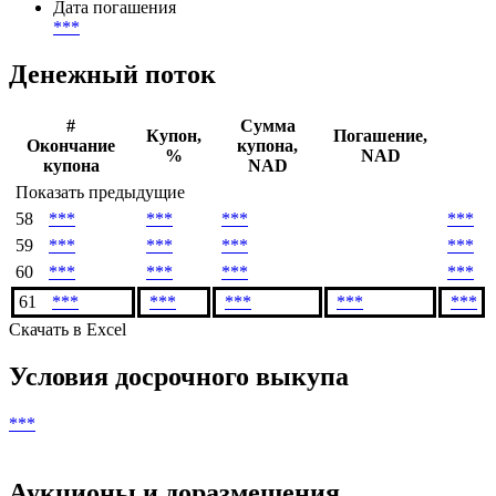
Периодичность выплаты купона
***
раз(а) в год
Валюта выплат
***
Дата погашения
***
Денежный поток
#
Сумма
Купон,
Погашение,
Окончание
купона,
%
NAD
купона
NAD
Показать предыдущие
58
***
***
***
***
59
***
***
***
***
60
***
***
***
***
61
***
***
***
***
***
Скачать в Excel
Условия досрочного выкупа