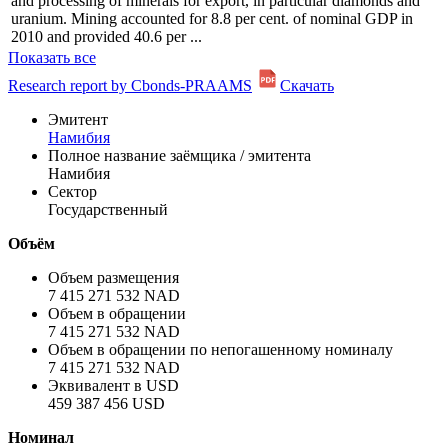
Профиль
A significant portion of Namibia’s GDP comes from the extraction
and processing of minerals for export, in particular diamonds and
uranium. Mining accounted for 8.8 per cent. of nominal GDP in
2010 and provided 40.6 per ...
Показать все
Research report by Cbonds-PRAAMS
Скачать
Эмитент
Намибия
Полное название заёмщика / эмитента
Намибия
Сектор
Государственный
Объём
Объем размещения
7 415 271 532 NAD
Объем в обращении
7 415 271 532 NAD
Объем в обращении по непогашенному номиналу
7 415 271 532 NAD