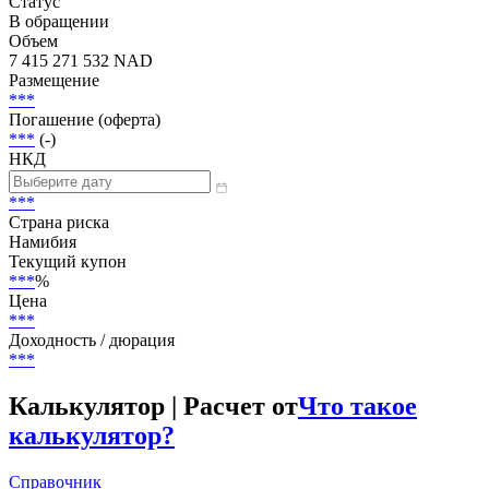
Добавить в Watchlist
Senior Unsecured
Статус
В обращении
Объем
7 415 271 532 NAD
Размещение
***
Погашение (оферта)
***
(-)
НКД
***
Страна риска
Намибия
Текущий купон
***
%
Цена
***
Доходность / дюрация
***
Калькулятор | Расчет от
Что такое