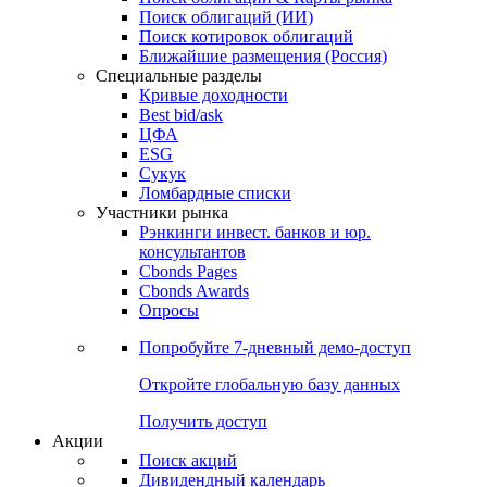
Облигации
Поиски
Поиск облигаций & Карты рынка
Поиск облигаций (ИИ)
Поиск котировок облигаций
Ближайшие размещения (Россия)
Специальные разделы
Кривые доходности
Best bid/ask
ЦФА
ESG
Сукук
Ломбардные списки
Участники рынка
Рэнкинги инвест. банков и юр.
консультантов
Cbonds Pages
Cbonds Awards
Опросы
Попробуйте
7-дневный
демо-доступ
Откройте глобальную базу данных