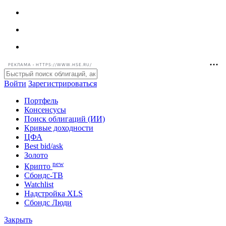
РЕКЛАМА • HTTPS://WWW.HSE.RU/
Войти
Зарегистрироваться
Портфель
Консенсусы
Поиск облигаций (ИИ)
Кривые доходности
ЦФА
Best bid/ask
Золото
new
Крипто
Сбондс-ТВ
Watchlist