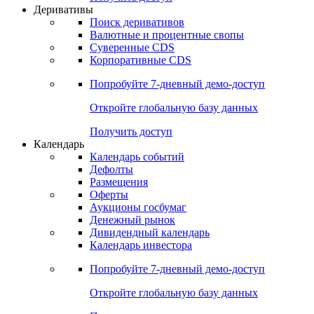
Откройте глобальную базу данных
Получить доступ
Деривативы
Поиск деривативов
Валютные и процентные свопы
Суверенные CDS
Корпоративные CDS
Попробуйте
7-дневный
демо-доступ
Откройте глобальную базу данных
Получить доступ
Календарь
Календарь событий
Дефолты
Размещения
Оферты
Аукционы госбумаг
Денежный рынок
Дивидендный календарь
Календарь инвестора