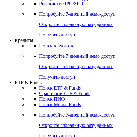
Получить доступ
Акции
Поиск акций
Дивидендный календарь
Российские IPO/SPO
Попробуйте
7-дневный
демо-доступ
Откройте глобальную базу данных
Получить доступ
Кредиты
Поиск кредитов
Попробуйте
7-дневный
демо-доступ
Откройте глобальную базу данных
Получить доступ
ETF & Funds
Поиск ETF & Funds
Сравнение ETF & Funds
Поиск ПИФ
Поиск Mutual Funds
Попробуйте
7-дневный
демо-доступ