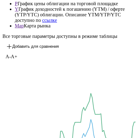
3М
1Y
3Y
P
График цены облигации на торговой площадке
Y
График доходностей к погашению (YTM) / оферте
(YTP/YTC) облигации. Описание YTM/YTP/YTC
доступно по
ссылке
Map
Карта рынка
Все торговые параметры доступны в режиме таблицы
Добавить для сравнения