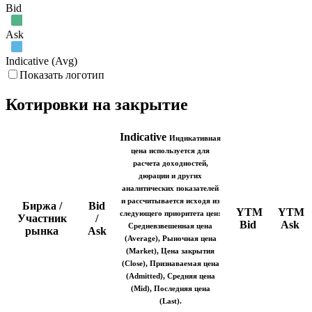
Bid
Ask
Indicative (Avg)
Показать логотип
Котировки на закрытие
Indicative
Индикативная
цена используется для
расчета доходностей,
дюрации и других
аналитических показателей
и рассчитывается исходя из
Биржа /
Bid
YTM
YTM
следующего приоритета цен:
Участник
/
Bid
Ask
Средневзвешенная цена
рынка
Ask
(Average), Рыночная цена
(Market), Цена закрытия
(Close), Признаваемая цена