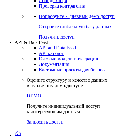
Сохраненные запросы
Виджеты акций и облигаций
Чат
Сбондс Люди
Проверка контрагента
Попробуйте
7-дневный
демо-доступ
Откройте глобальную базу данных
Получить доступ
API & Data Feed
API and Data Feed
API каталог
Готовые модули интеграции
Документация
Кастомные проекты для бизнеса
Оцените структуру и качество данных
в публичном демо-доступе
DEMO
Получите индивидуальный доступ
к интересующим данным