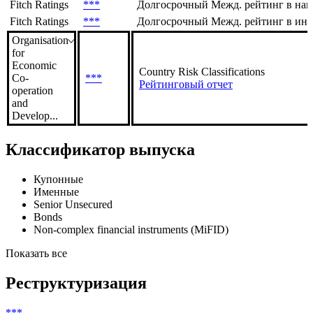
Moody's
Долгосрочный Межд. рейтинг в нац
Investors
***
Рейтинговый отчет
Service
Fitch Ratings
***
Долгосрочный Межд. рейтинг в нац
Fitch Ratings
***
Долгосрочный Межд. рейтинг в ин. 
Organisation
for
Economic
Country Risk Classifications
Co-
***
Рейтинговый отчет
operation
and
Develop...
Классификатор выпуска
Купонные
Именные
Senior Unsecured
Bonds
Non-complex financial instruments (MiFID)
Показать все