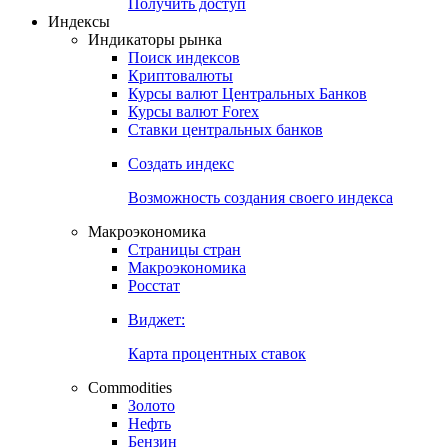
Попробуйте
7-дневный
демо-доступ
Откройте глобальную базу данных
Получить доступ
Индексы
Индикаторы рынка
Поиск индексов
Криптовалюты
Курсы валют Центральных Банков
Курсы валют Forex
Ставки центральных банков
Создать индекс
Возможность создания своего индекса
Макроэкономика
Страницы стран
Макроэкономика
Росстат
Виджет:
Карта процентных ставок