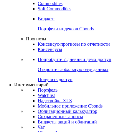
Commodities
Золото
Нефть
Бензин
Commodities
Soft Commodities
Виджет:
Портфели индексов Cbonds
Прогнозы
Консенсус-прогнозы по отчетности
Консенсусы
Попробуйте
7-дневный
демо-доступ
Откройте глобальную базу данных
Получить доступ
Инструментарий
Портфель
Watchlist
Надстройка XLS
Мобильное приложение Cbonds
Облигационный калькулятор