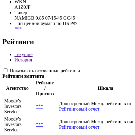
CFI
DBFTFR
FIGI
BBG008HJ5D80
WKN
A1Z0JF
Тикер
NAMIGB 9.85 07/15/45 GC45
Тип ценной бумаги по ЦБ РФ
***
Рейтинги
Текущие
История
Показывать отозванные рейтинги
Рейтинги эмитента
Рейтинг
Агентство
/
Шкала
Прогноз
Moody's
Долгосрочный Межд. рейтинг в ин.
Investors
***
Рейтинговый отчет
Service