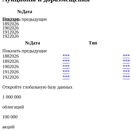
***
Аукционы и доразмещения
№
Дата
Показать предыдущие
188
2026
189
2026
190
2026
191
2026
192
2026
№
Дата
Тип
Показать предыдущие
188
2026
***
***
189
2026
***
***
190
2026
***
***
191
2026
***
***
192
2026
***
***
Откройте глобальную базу данных
1 000 000
облигаций