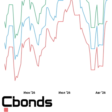
Июн '26
Июл '26
Авг '26