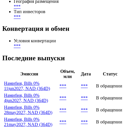
Размещение
***
-
***
Объём первоначального размещения
***
NAD
География размещения
***
Тип инвесторов
***
Конвертация и обмен
Условия конвертации
***
Последние выпуски
Объем,
Эмиссия
Дата
Статус
млн
Намибия, Bills 0%
***
***
В обращении
11jun2027, NAD (364D)
Намибия, Bills 0%
***
***
В обращении
4jun2027, NAD (364D)
Намибия, Bills 0%