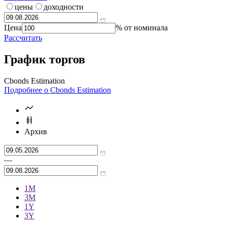
калькулятор?
Справочник
цены
доходности
Цена
% от номинала
Рассчитать
График торгов
Cbonds Estimation
Подробнее о Cbonds Estimation
Архив
—
1М