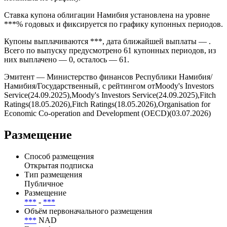
Дата размещения — *** эмиссия прошла на Cbonds Estimation
в формате *** через ***. Погашение запланировано на *** и
предусмотрено условиями выпуска без амортизации
номинала по графику.
Ставка купона облигации Намибия установлена на уровне
***% годовых и фиксируется по графику купонных периодов.
Купоны выплачиваются ***, дата ближайшей выплаты — .
Всего по выпуску предусмотрено 61 купонных периодов, из
них выплачено — 0, осталось — 61.
Эмитент — Министерство финансов Республики Намибия/
Намибия/Государственный, с рейтингом отMoody's Investors
Service(24.09.2025),Moody's Investors Service(24.09.2025),Fitch
Ratings(18.05.2026),Fitch Ratings(18.05.2026),Organisation for
Economic Co-operation and Development (OECD)(03.07.2026)
Размещение
Способ размещения
Открытая подписка
Тип размещения
Публичное