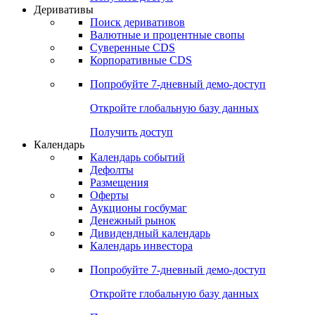
Откройте глобальную базу данных
Получить доступ
Деривативы
Поиск деривативов
Валютные и процентные свопы
Суверенные CDS
Корпоративные CDS
Попробуйте
7-дневный
демо-доступ
Откройте глобальную базу данных
Получить доступ
Календарь
Календарь событий
Дефолты
Размещения
Оферты
Аукционы госбумаг
Денежный рынок
Дивидендный календарь
Календарь инвестора