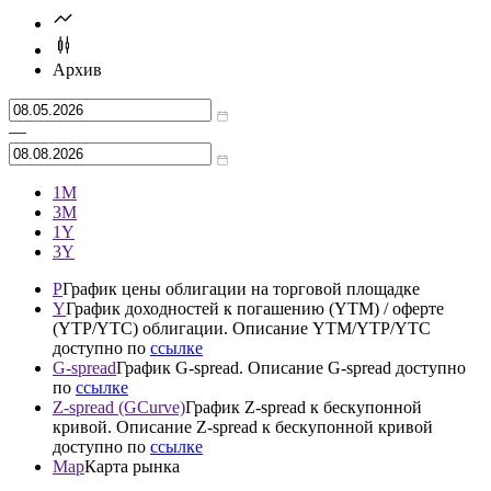
График торгов
Cbonds Valuation Россия
1/10
Архив
—
1М
3М
1Y
3Y
P
График цены облигации на торговой площадке
Y
График доходностей к погашению (YTM) / оферте
(YTP/YTC) облигации. Описание YTM/YTP/YTC
доступно по
ссылке
G-spread
График G-spread. Описание G-spread доступно
по
ссылке
Z-spread (GCurve)
График Z-spread к бескупонной