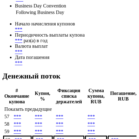
Ставка купона
***
Метод расчета НКД
***
Business Day Convention
Following Business Day
Начало начисления купонов
***
Периодичность выплаты купона
***
раз(а) в год
Валюта выплат
***
Дата погашения
***
Денежный поток
#
Фиксация
Сумма
Купон,
Погашение,
Окончание
списка
купона,
%
RUB
купона
держателей
RUB
Показать предыдущие
57
***
***
***
***