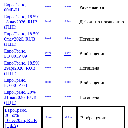
(ГЦП)
ЕвроТранс, 18%
3jun2026, RUB
***
***
Дефолт по погашению
(ГЦП)
ЕвроТранс,
***
***
Размещается
004Р-01
ЕвроТранс, 18.5%
18may2026, RUB
***
***
Дефолт по погашению
(ГЦП)
ЕвроТранс, 18.5%
6may2026, RUB
***
***
Погашена
(ГЦП)
ЕвроТранс,
***
***
В обращении
БО-001Р-09
ЕвроТранс, 18.5%
29apr2026, RUB
***
***
Погашена
(ГЦП)
ЕвроТранс,
***
***
В обращении
БО-001Р-08
ЕвроТранс, 20%
31mar2026, RUB
***
***
Погашена
(ГЦП)