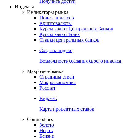
Попробуйте
7-дневный
демо-доступ
Откройте глобальную базу данных
Получить доступ
Индексы
Индикаторы рынка
Поиск индексов
Криптовалюты
Курсы валют Центральных Банков
Курсы валют Forex
Ставки центральных банков
Создать индекс
Возможность создания своего индекса
Макроэкономика
Страницы стран
Макроэкономика
Росстат
Виджет:
Карта процентных ставок