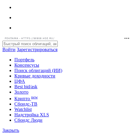
РЕКЛАМА • HTTPS://WWW.HSE.RU/
Войти
Зарегистрироваться
Портфель
Консенсусы
Поиск облигаций (ИИ)
Кривые доходности
ЦФА
Best bid/ask
Золото
new
Крипто
Сбондс-ТВ
Watchlist