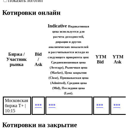
Ask
Indicative (Avg)
Показать логотип
Котировки онлайн
Indicative
Индикативная
цена используется для
расчета доходностей,
дюрации и других
аналитических показателей
и рассчитывается исходя из
Биржа /
Bid
YTM
YTM
следующего приоритета цен:
Участник
/
Bid
Ask
Средневзвешенная цена
рынка
Ask
(Average), Рыночная цена
(Market), Цена закрытия
(Close), Признаваемая цена
(Admitted), Средняя цена
(Mid), Последняя цена
(Last).
Московская
биржа Т+ |
***
***
***
***