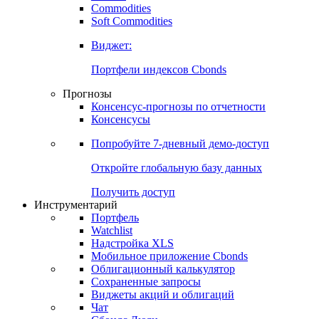
Commodities
Золото
Нефть
Бензин
Commodities
Soft Commodities
Виджет:
Портфели индексов Cbonds
Прогнозы
Консенсус-прогнозы по отчетности
Консенсусы
Попробуйте
7-дневный
демо-доступ
Откройте глобальную базу данных
Получить доступ
Инструментарий
Портфель
Watchlist
Надстройка XLS
Мобильное приложение Cbonds
Облигационный калькулятор