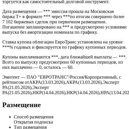
Облигации ЕвроТранс серии (ISIN RU000A10A141, FIGI ) —
ЕвроТранс, БО-001Р-05 выпуск компании «ПАО
"ЕВРОТРАНС"» объёмом 2 000 000 000,00 RUB в обращении
на Московская биржа Т+. Выпуск имеет номинал 1 000 RUB и
торгуется как самостоятельный долговой инструмент.
Дата размещения — *** эмиссия прошла на Московская
биржа Т+ в формате *** через ***по итогам совершено более
7 102 биржевых сделок при первичном размещении.
Погашение запланировано на *** и предусмотрено условиями
выпуска без амортизации номинала по графику.
Ставка купона облигации ЕвроТранс установлена на уровне
***% годовых и фиксируется по графику купонных периодов.
Купоны выплачиваются ***, дата ближайшей выплаты — ***.
Всего по выпуску предусмотрено 60 купонных периодов, из
них выплачено — 0, осталось — 60.
Эмитент — ПАО "ЕВРОТРАНС"/Россия/Корпоративный, с
рейтингом отАКРА(13.03.2026),АКРА(13.03.2026),Эксперт
РА(21.05.2026),Эксперт
РА(21.05.2026),НКР(14.04.2026),НКР(14.04.2026),НРА(13.04.202
Размещение