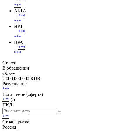
Эмитент
Эксперт РА
|
***
***
АКРА
|
***
***
НКР
|
***
***
НРА
|
***
***
Статус
В обращении
Объем
2 000 000 000 RUB
Размещение
***
Погашение (оферта)
***
(-)
НКД