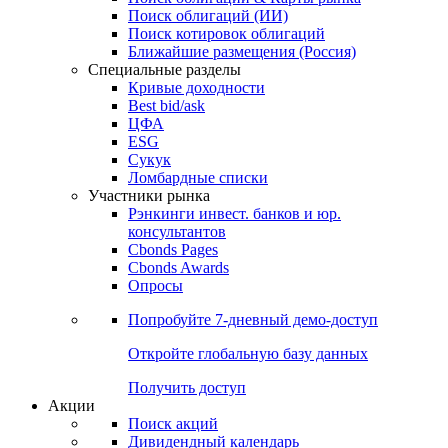
Облигации
Поиски
Поиск облигаций & Карты рынка
Поиск облигаций (ИИ)
Поиск котировок облигаций
Ближайшие размещения (Россия)
Специальные разделы
Кривые доходности
Best bid/ask
ЦФА
ESG
Сукук
Ломбардные списки
Участники рынка
Рэнкинги инвест. банков и юр.
консультантов
Cbonds Pages
Cbonds Awards
Опросы
Попробуйте
7-дневный
демо-доступ
Откройте глобальную базу данных