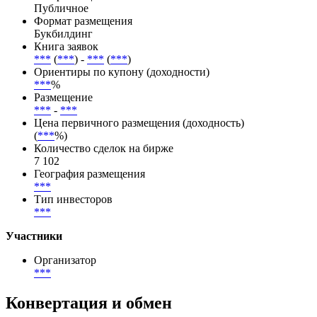
Способ размещения
Открытая подписка
Тип размещения
Публичное
Формат размещения
Букбилдинг
Книга заявок
***
(
***
) -
***
(
***
)
Ориентиры по купону (доходности)
***
%
Размещение
***
-
***
Цена первичного размещения (доходность)
(
***
%)
Количество сделок на бирже
7 102
География размещения
***
Тип инвесторов
***
Участники
Организатор