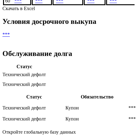
58
***
***
***
***
59
***
***
***
***
60
***
***
***
***
***
Скачать в Excel
Условия досрочного выкупа
***
Обслуживание долга
Статус
Технический дефолт
Технический дефолт
Статус
Обязательство
Технический дефолт
Купон
***