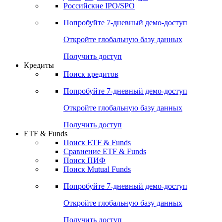
Получить доступ
Акции
Поиск акций
Дивидендный календарь
Российские IPO/SPO
Попробуйте
7-дневный
демо-доступ
Откройте глобальную базу данных
Получить доступ
Кредиты
Поиск кредитов
Попробуйте
7-дневный
демо-доступ
Откройте глобальную базу данных
Получить доступ
ETF & Funds
Поиск ETF & Funds
Сравнение ETF & Funds
Поиск ПИФ
Поиск Mutual Funds
Попробуйте
7-дневный
демо-доступ