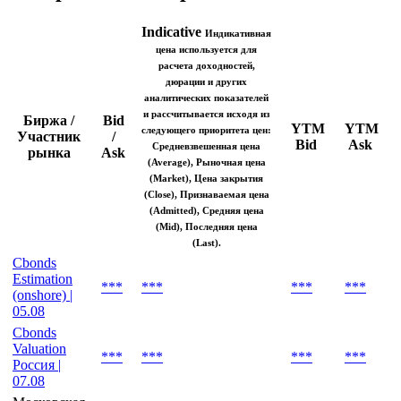
10:15
Котировки на закрытие
Indicative
Индикативная
цена используется для
расчета доходностей,
дюрации и других
аналитических показателей
и рассчитывается исходя из
Биржа /
Bid
YTM
YTM
следующего приоритета цен:
Участник
/
Bid
Ask
Средневзвешенная цена
рынка
Ask
(Average), Рыночная цена
(Market), Цена закрытия
(Close), Признаваемая цена
(Admitted), Средняя цена
(Mid), Последняя цена
(Last).
Cbonds
Estimation
***
***
***
***
(onshore) |
05.08
Cbonds