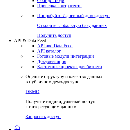
Сохраненные запросы
Виджеты акций и облигаций
Чат
Сбондс Люди
Проверка контрагента
Попробуйте
7-дневный
демо-доступ
Откройте глобальную базу данных
Получить доступ
API & Data Feed
API and Data Feed
API каталог
Готовые модули интеграции
Документация
Кастомные проекты для бизнеса
Оцените структуру и качество данных
в публичном демо-доступе
DEMO
Получите индивидуальный доступ
к интересующим данным