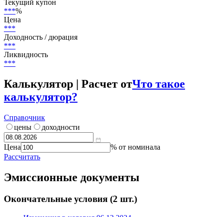
***
Страна риска
Россия
Текущий купон
***
%
Цена
***
Доходность / дюрация
***
Ликвидность
***
Калькулятор | Расчет от
Что такое
калькулятор?
Справочник
цены
доходности
Цена
% от номинала
Рассчитать
Эмиссионные документы