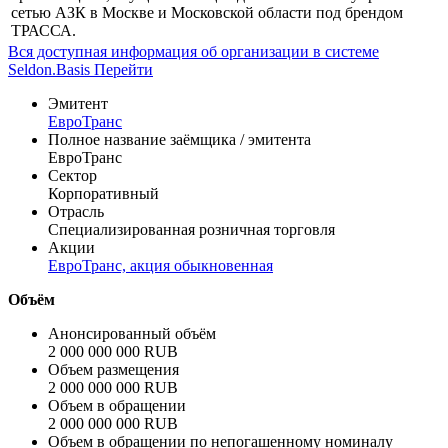
Профиль
ПАО "ЕвроТранс" является системообразующей
организацией, осуществляющей деятельность по управлению
сетью АЗК в Москве и Московской области под брендом
ТРАССА.
Вся доступная информация об организации в системе
Seldon.Basis
Перейти
Эмитент
ЕвроТранс
Полное название заёмщика / эмитента
ЕвроТранс
Сектор
Корпоративный
Отрасль
Специализированная розничная торговля
Акции
ЕвроТранс, акция обыкновенная
Объём
Анонсированный объём
2 000 000 000 RUB
Объем размещения