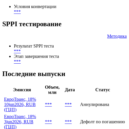
***
Конвертация и обмен
Условия конвертации
***
SPPI тестирование
Методика
Результат SPPI теста
***
Этап завершения теста
***
Последние выпуски
Объем,
Эмиссия
Дата
Статус
млн
ЕвроТранс, 18%
10jun2026, RUB
***
***
Аннулирована