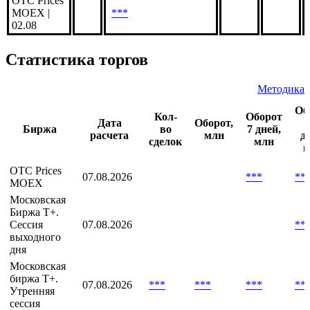
РЕПО с ЦК
***
адрес. |
05.08
OTC Prices
MOEX |
***
02.08
Статистика торгов
Методика
Об
Кол-
Оборот
Дата
Оборот,
Биржа
во
7 дней,
расчета
млн
д
сделок
млн
м
OTC Prices
07.08.2026
***
**
MOEX
Московская
Биржа T+.
Сессия
07.08.2026
**
выходного
дня