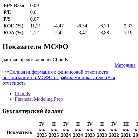
EPS Basic
0,09
P/E
0,6
P/S
0,07
ROE (%)
11,21
-4,47
-6,54
6,79
9,33
ROA (%)
5,52
-2,4
-3,47
3,88
5,19
Показатели МСФО
данные предоставлены Cbonds
Методика
new
Полная информация о финансовой отчетности
организации по МСФО с графиками показателей
Вся
отчетность
Cbonds
Financial Modeling Prep
Бухгалтерский баланс
IV
II
IV
II
IV
II
IV
III
I
кв.
кв.
кв.
кв.
кв.
кв.
кв.
кв.
к
Показатель
2025
2025
2024
2024
2023
2023
2022
2021
20