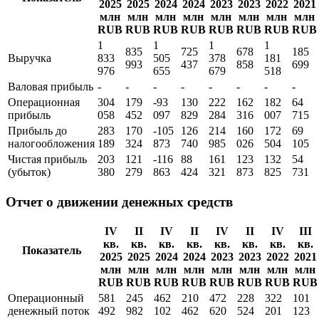
2025
2025
2024
2024
2023
2023
2022
2021
млн
млн
млн
млн
млн
млн
млн
млн
RUB
RUB
RUB
RUB
RUB
RUB
RUB
RUB
1
1
1
1
835
725
678
185
Выручка
833
505
378
181
993
437
858
699
976
655
679
518
Валовая прибыль
-
-
-
-
-
-
-
-
Операционная
304
179
-93
130
222
162
182
64
прибыль
058
452
097
829
284
316
007
715
Прибыль до
283
170
-105
126
214
160
172
69
налогообложения
189
324
873
740
985
026
504
105
Чистая прибыль
203
121
-116
88
161
123
132
54
(убыток)
380
279
863
424
321
873
825
731
Отчет о движении денежных средств
IV
II
IV
II
IV
II
IV
III
кв.
кв.
кв.
кв.
кв.
кв.
кв.
кв.
Показатель
2025
2025
2024
2024
2023
2023
2022
2021
млн
млн
млн
млн
млн
млн
млн
млн
RUB
RUB
RUB
RUB
RUB
RUB
RUB
RUB
Операционный
581
245
462
210
472
228
322
101
денежный поток
492
982
102
462
620
524
201
123