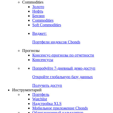
Commodities
Золото
Нефть
Бензин
Commodities
Soft Commodities
Виджет:
Портфели индексов Cbonds
Прогнозы
Консенсус-прогнозы по отчетности
Консенсусы
Попробуйте
7-дневный
демо-доступ
Откройте глобальную базу данных
Получить доступ
Инструментарий
Портфель
Watchlist
Надстройка XLS
Мобильное приложение Cbonds
Облигационный калькулятор