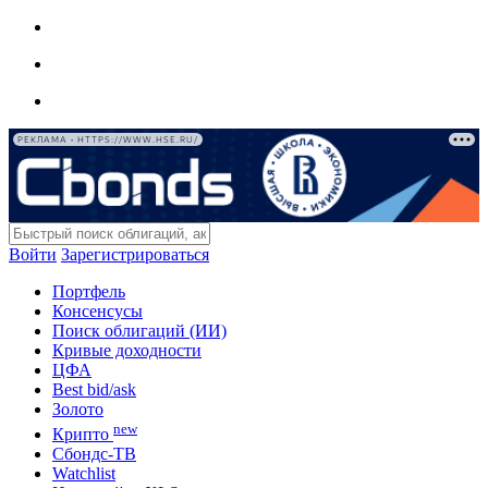
РЕКЛАМА • HTTPS://WWW.HSE.RU/
Войти
Зарегистрироваться
Портфель
Консенсусы
Поиск облигаций (ИИ)
Кривые доходности
ЦФА
Best bid/ask
Золото
new
Крипто
Сбондс-ТВ
Watchlist