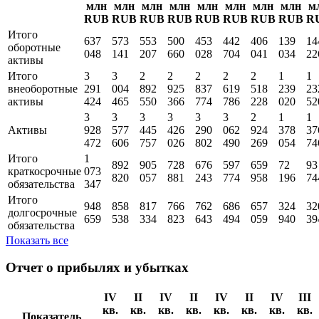
млн
млн
млн
млн
млн
млн
млн
млн
м
RUB
RUB
RUB
RUB
RUB
RUB
RUB
RUB
R
Итого
637
573
553
500
453
442
406
139
14
оборотные
048
141
207
660
028
704
041
034
22
активы
Итого
3
3
2
2
2
2
2
1
1
внеоборотные
291
004
892
925
837
619
518
239
23
активы
424
465
550
366
774
786
228
020
52
3
3
3
3
3
3
2
1
1
Активы
928
577
445
426
290
062
924
378
37
472
606
757
026
802
490
269
054
74
Итого
1
892
905
728
676
597
659
72
93
краткосрочные
073
820
057
881
243
774
958
196
74
обязательства
347
Итого
948
858
817
766
762
686
657
324
32
долгосрочные
659
538
334
823
643
494
059
940
39
обязательства
Показать все
Отчет о прибылях и убытках
IV
II
IV
II
IV
II
IV
III
кв.
кв.
кв.
кв.
кв.
кв.
кв.
кв.
Показатель