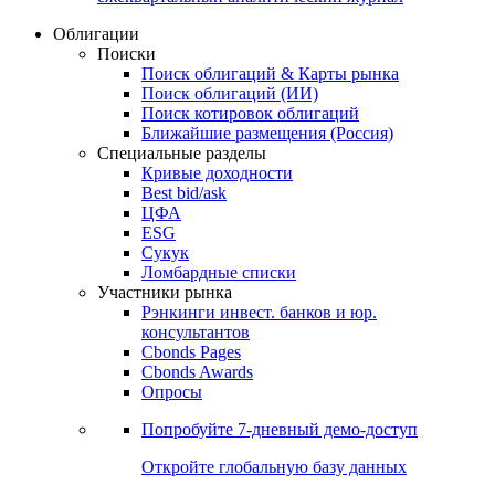
Облигации
Поиски
Поиск облигаций & Карты рынка
Поиск облигаций (ИИ)
Поиск котировок облигаций
Ближайшие размещения (Россия)
Специальные разделы
Кривые доходности
Best bid/ask
ЦФА
ESG
Сукук
Ломбардные списки
Участники рынка
Рэнкинги инвест. банков и юр.
консультантов
Cbonds Pages
Cbonds Awards
Опросы
Попробуйте
7-дневный
демо-доступ
Откройте глобальную базу данных