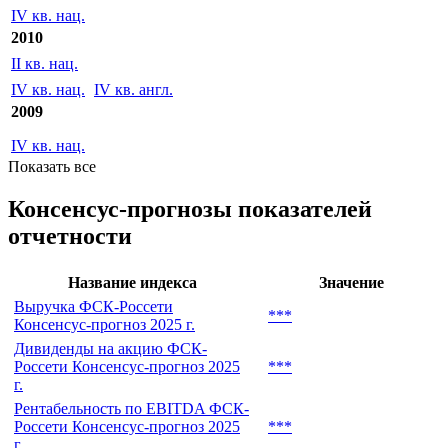
IV кв. нац.
2010
II кв. нац.
IV кв. нац.
IV кв. англ.
2009
IV кв. нац.
Показать все
Консенсус-прогнозы показателей
отчетности
Название индекса
Значение
Выручка ФСК-Россети
***
Консенсус-прогноз 2025 г.
Дивиденды на акцию ФСК-
Россети Консенсус-прогноз 2025
***
г.
Рентабельность по EBITDA ФСК-
Россети Консенсус-прогноз 2025
***
г.