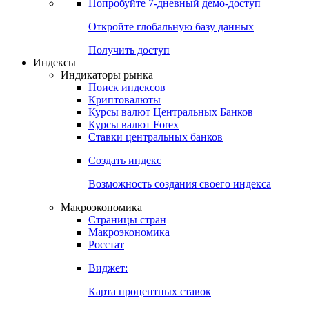
Попробуйте
7-дневный
демо-доступ
Откройте глобальную базу данных
Получить доступ
Индексы
Индикаторы рынка
Поиск индексов
Криптовалюты
Курсы валют Центральных Банков
Курсы валют Forex
Ставки центральных банков
Создать индекс
Возможность создания своего индекса
Макроэкономика
Страницы стран
Макроэкономика
Росстат
Виджет:
Карта процентных ставок