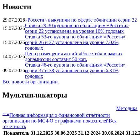
Новости
29.07.2026
«Россети» выкупили по оферте облигации серии 22
Ставка 29-30 купонов по облигациям «Россети»
15.07.2026
серии 22 установлена на уровне 10% годовых
Ставка 53-го купона по облигациям «Россети»
15.07.2026
серий 26 и 27 установлена на уровне 7.02%
годовых
Цена размещения акций «Россетей» в рамках
14.07.2026
допэмиссии составит 50 коп.
Ставка 46-го купона по облигациям «Россети»
09.07.2026
серий 37 и 38 установлена на уровне 6.31%
годовых
Все новости организации
Мультипликаторы
Методика
new
Полная информация о финансовой отчетности
организации по МСФО с графиками показателей
Вся
отчетность
Показатель
31.12.2025
30.06.2025
31.12.2024
30.06.2024
31.12.