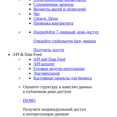
Сохраненные запросы
Виджеты акций и облигаций
Чат
Сбондс Люди
Проверка контрагента
Попробуйте
7-дневный
демо-доступ
Откройте глобальную базу данных
Получить доступ
API & Data Feed
API and Data Feed
API каталог
Готовые модули интеграции
Документация
Кастомные проекты для бизнеса
Оцените структуру и качество данных
в публичном демо-доступе
DEMO
Получите индивидуальный доступ
к интересующим данным