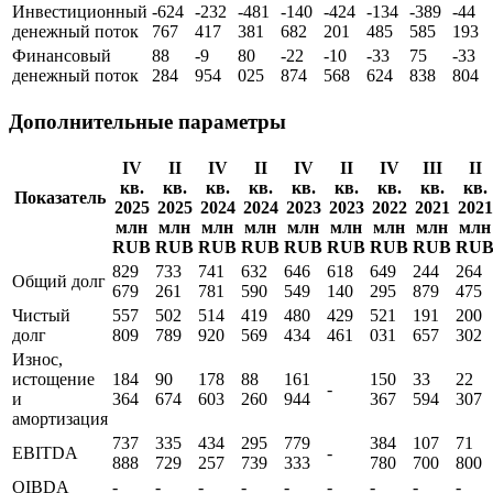
Инвестиционный
-624
-232
-481
-140
-424
-134
-389
-44
денежный поток
767
417
381
682
201
485
585
193
Финансовый
88
-9
80
-22
-10
-33
75
-33
денежный поток
284
954
025
874
568
624
838
804
Дополнительные параметры
IV
II
IV
II
IV
II
IV
III
II
кв.
кв.
кв.
кв.
кв.
кв.
кв.
кв.
кв.
Показатель
2025
2025
2024
2024
2023
2023
2022
2021
2021
млн
млн
млн
млн
млн
млн
млн
млн
млн
RUB
RUB
RUB
RUB
RUB
RUB
RUB
RUB
RU
829
733
741
632
646
618
649
244
264
Общий долг
679
261
781
590
549
140
295
879
475
Чистый
557
502
514
419
480
429
521
191
200
долг
809
789
920
569
434
461
031
657
302
Износ,
истощение
184
90
178
88
161
150
33
22
-
и
364
674
603
260
944
367
594
307
амортизация
737
335
434
295
779
384
107
71
EBITDA
-
888
729
257
739
333
780
700
800
OIBDA
-
-
-
-
-
-
-
-
-