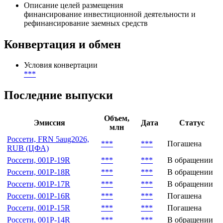
Описание целей размещения
финансирование инвестиционной деятельности и
рефинансирование заемных средств
Конвертация и обмен
Условия конвертации
***
Последние выпуски
Объем,
Эмиссия
Дата
Статус
млн
Россети, FRN 5aug2026,
***
***
Погашена
RUB (ЦФА)
Россети, 001Р-19R
***
***
В обращении
Россети, 001Р-18R
***
***
В обращении
Россети, 001Р-17R
***
***
В обращении
Россети, 001Р-16R
***
***
Погашена
Россети, 001P-15R
***
***
Погашена
Россети, 001Р-14R
***
***
В обращении