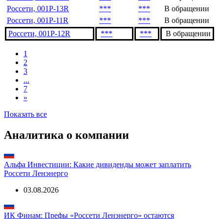
Россети, 001Р-13R
***
***
В обращении
Россети, 001Р-11R
***
***
В обращении
Россети, 001Р-12R
***
***
В обращении
1
2
3
...
7
»
Показать все
Аналитика о компании
Альфа Инвестиции: Какие дивиденды может заплатить
Россети Ленэнерго
03.08.2026
ИК Финам: Префы «Россети Ленэнерго» остаются