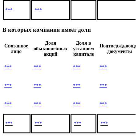
***
***
В которых компания имеет доли
Доля
Доля в
Связанное
Подтверждающи
обыкновенных
уставном
лицо
документы
акций
капитале
***
***
***
***
***
***
***
***
***
***
***
***
***
***
***
***