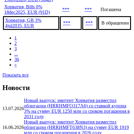
Хорватия, Bills 0%
***
***
Погашена
19mar2026, EUR (91D)
Хорватия, Bills 0%
***
***
В обращении
19nov2026, EUR (364D)
Хорватия, Bills 0%
***
***
Погашена
18dec2025, EUR (91D)
Хорватия, GB 3%
***
***
В обращении
4jul2035, EUR
1
2
3
...
36
»
Показать все
Новости
Новый выпуск: эмитент Хорватия разместил
облигации (HRRHMFO317A6) со ставкой купона
13.07.2026
3% на сумму EUR 1250 млн со сроком погашения в