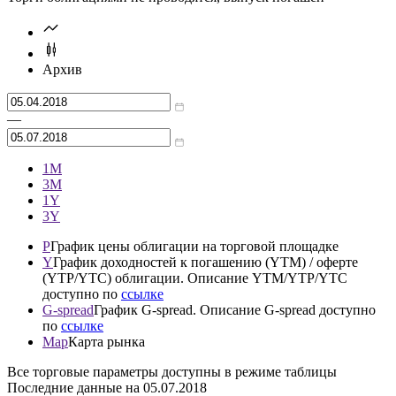
Cbonds Estimation
1/11
Подробнее о Cbonds Estimation
Торги облигациями не проводятся, выпуск погашен
Архив
—
1М
3М
1Y
3Y
P
График цены облигации на торговой площадке
Y
График доходностей к погашению (YTM) / оферте
(YTP/YTC) облигации. Описание YTM/YTP/YTC
доступно по
ссылке
G-spread
График G-spread. Описание G-spread доступно
по
ссылке