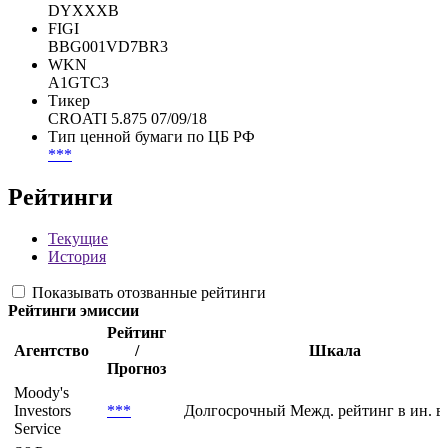
***
Common Code
064594028
CFI
DYXXXB
FIGI
BBG001VD7BR3
WKN
A1GTC3
Тикер
CROATI 5.875 07/09/18
Тип ценной бумаги по ЦБ РФ
***
Рейтинги
Текущие
История
Показывать отозванные рейтинги
Рейтинги эмиссии
Рейтинг
Агентство
/
Шкала
Прогноз