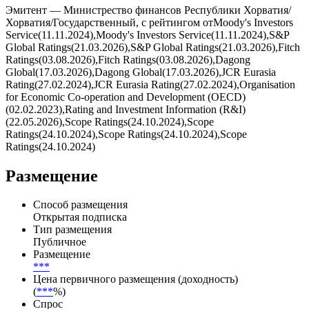
Купоны выплачиваются ***, дата ближайшей выплаты — .
Всего по выпуску предусмотрено 7 купонных периодов, из
них выплачено — 0, осталось — 7.
Эмитент — Министрество финансов Республики Хорватия/
Хорватия/Государственный, с рейтингом отMoody's Investors
Service(11.11.2024),Moody's Investors Service(11.11.2024),S&P
Global Ratings(21.03.2026),S&P Global Ratings(21.03.2026),Fitch
Ratings(03.08.2026),Fitch Ratings(03.08.2026),Dagong
Global(17.03.2026),Dagong Global(17.03.2026),JCR Eurasia
Rating(27.02.2024),JCR Eurasia Rating(27.02.2024),Organisation
for Economic Co-operation and Development (OECD)
(02.02.2023),Rating and Investment Information (R&I)
(22.05.2026),Scope Ratings(24.10.2024),Scope
Ratings(24.10.2024),Scope Ratings(24.10.2024),Scope
Ratings(24.10.2024)
Размещение
Способ размещения
Открытая подписка
Тип размещения
Публичное
Размещение