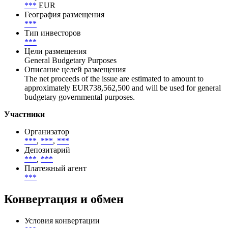
***
Цена первичного размещения (доходность)
(
***
%)
Спрос
***
EUR
География размещения
***
Тип инвесторов
***
Цели размещения
General Budgetary Purposes
Описание целей размещения
The net proceeds of the issue are estimated to amount to
approximately EUR738,562,500 and will be used for general
budgetary governmental purposes.
Участники
Организатор
***
,
***
,
***
Депозитарий
***
,
***
Платежный агент
***