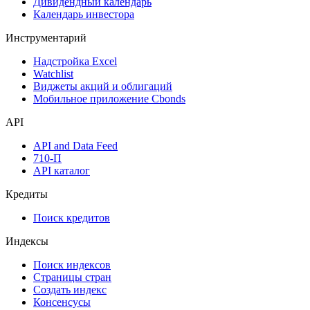
Оферты
Аукционы госбумаг
Денежный рынок
Дивидендный календарь
Календарь инвестора
Инструментарий
Надстройка Excel
Watchlist
Виджеты акций и облигаций
Мобильное приложение Cbonds
API
API and Data Feed
710-П
API каталог
Кредиты
Поиск кредитов
Индексы