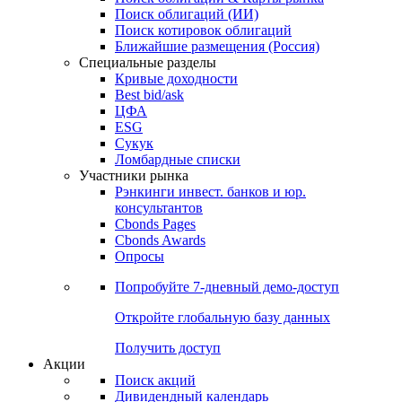
Облигации
Поиски
Поиск облигаций & Карты рынка
Поиск облигаций (ИИ)
Поиск котировок облигаций
Ближайшие размещения (Россия)
Специальные разделы
Кривые доходности
Best bid/ask
ЦФА
ESG
Сукук
Ломбардные списки
Участники рынка
Рэнкинги инвест. банков и юр.
консультантов
Cbonds Pages
Cbonds Awards
Опросы
Попробуйте
7-дневный
демо-доступ
Откройте глобальную базу данных