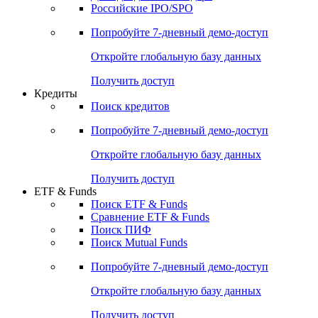
Получить доступ
Акции
Поиск акций
Дивидендный календарь
Российские IPO/SPO
Попробуйте
7-дневный
демо-доступ
Откройте глобальную базу данных
Получить доступ
Кредиты
Поиск кредитов
Попробуйте
7-дневный
демо-доступ
Откройте глобальную базу данных
Получить доступ
ETF & Funds
Поиск ETF & Funds
Сравнение ETF & Funds
Поиск ПИФ
Поиск Mutual Funds
Попробуйте
7-дневный
демо-доступ