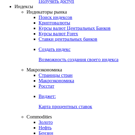
Попробуйте
7-дневный
демо-доступ
Откройте глобальную базу данных
Получить доступ
Индексы
Индикаторы рынка
Поиск индексов
Криптовалюты
Курсы валют Центральных Банков
Курсы валют Forex
Ставки центральных банков
Создать индекс
Возможность создания своего индекса
Макроэкономика
Страницы стран
Макроэкономика
Росстат
Виджет:
Карта процентных ставок