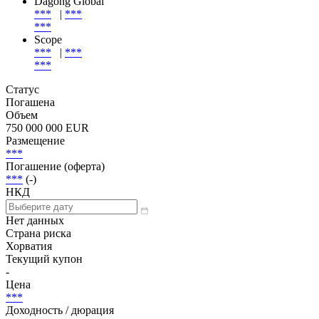
Эмиссия
| Заёмщик
Заёмщик
Dagong Global
***
|
***
***
Scope
***
|
***
***
Статус
Погашена
Объем
750 000 000 EUR
Размещение
***
Погашение (оферта)
***
(-)
НКД
Нет данных
Страна риска
Хорватия
Текущий купон