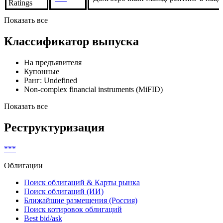
Долгосрочный Межд. рейтинг в ин. в
Global
***
Рейтинговый отчет
Ratings
Fitch
***
Долгосрочный Межд. рейтинг в нац.
Ratings
Показать все
Классификатор выпуска
На предъявителя
Купонные
Ранг: Undefined
Non-complex financial instruments (MiFID)
Показать все
Реструктуризация
***
Облигации
Поиск облигаций & Карты рынка