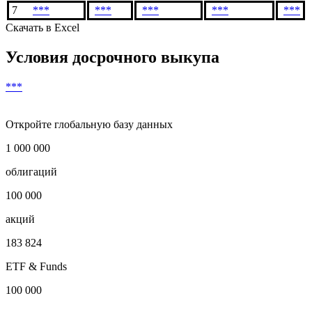
4
***
***
***
***
5
***
***
***
***
6
***
***
***
***
7
***
***
***
***
***
Скачать в Excel
Условия досрочного выкупа
***
Откройте глобальную базу данных
1 000 000
облигаций
100 000
акций
183 824