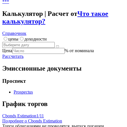
-
Цена
***
Доходность / дюрация
***
Калькулятор | Расчет от
Что такое
калькулятор?
Справочник
цены
доходности
Цена
% от номинала
Рассчитать
Эмиссионные документы
Проспект
Prospectus
График торгов