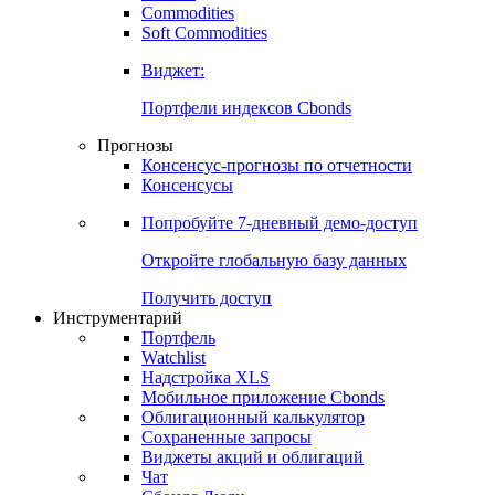
Commodities
Золото
Нефть
Бензин
Commodities
Soft Commodities
Виджет:
Портфели индексов Cbonds
Прогнозы
Консенсус-прогнозы по отчетности
Консенсусы
Попробуйте
7-дневный
демо-доступ
Откройте глобальную базу данных
Получить доступ
Инструментарий
Портфель
Watchlist
Надстройка XLS
Мобильное приложение Cbonds
Облигационный калькулятор