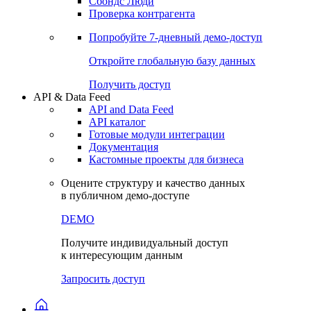
Сохраненные запросы
Виджеты акций и облигаций
Чат
Сбондс Люди
Проверка контрагента
Попробуйте
7-дневный
демо-доступ
Откройте глобальную базу данных
Получить доступ
API & Data Feed
API and Data Feed
API каталог
Готовые модули интеграции
Документация
Кастомные проекты для бизнеса
Оцените структуру и качество данных
в публичном демо-доступе
DEMO
Получите индивидуальный доступ
к интересующим данным