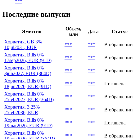
Конвертация и обмен
Условия конвертации
***
Последние выпуски
Объем,
Эмиссия
Дата
Статус
млн
Хорватия, GB 3%
***
***
В обращении
10jul2031, EUR
Хорватия, Bills 0%
***
***
В обращении
17sep2026, EUR (91D)
Хорватия, Bills 0%
***
***
В обращении
3jun2027, EUR (364D)
Хорватия, Bills 0%
***
***
Погашена
18jun2026, EUR (91D)
Хорватия, Bills 0%
***
***
В обращении
25feb2027, EUR (364D)
Хорватия, 3.25%
***
***
В обращении
25feb2036, EUR