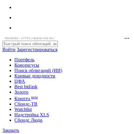
РЕКЛАМА • HTTPS://WWW.HSE.RU/
Войти
Зарегистрироваться
Портфель
Консенсусы
Поиск облигаций (ИИ)
Кривые доходности
ЦФА
Best bid/ask
Золото
new
Крипто
Сбондс-ТВ
Watchlist