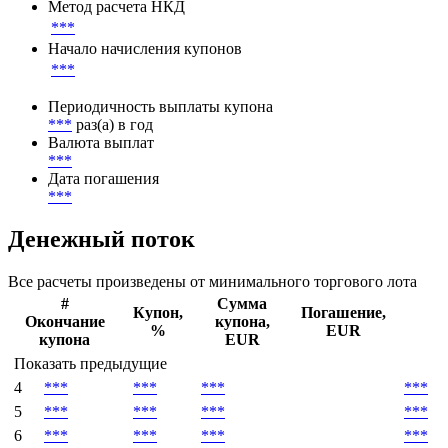
***
Ставка купона
***
Метод расчета НКД
***
Начало начисления купонов
***
Периодичность выплаты купона
***
раз(а) в год
Валюта выплат
***
Дата погашения
***
Денежный поток
Все расчеты произведены от минимального торгового лота
#
Сумма
Купон,
Погашение,
Окончание
купона,
%
EUR
купона
EUR
Показать предыдущие