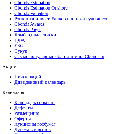
Поиск облигаций (ИИ)
Ближайшие размещения (Россия)
Поиск котировок облигаций
Best bid/ask
Cbonds Estimation
Cbonds Estimation Onshore
Cbonds Valuation
Рэнкинги инвест. банков и юр. консультантов
Cbonds Awards
Cbonds Pages
Ломбардные списки
ЦФА
ESG
Сукук
Самые популярные облигации на Cbonds.ru
Акции
Поиск акций
Дивидендный календарь
Календарь
Календарь событий
Дефолты
Размещения