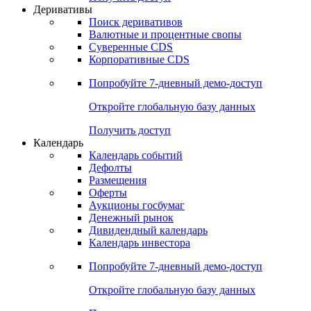
Откройте глобальную базу данных
Получить доступ
Деривативы
Поиск деривативов
Валютные и процентные свопы
Суверенные CDS
Корпоративные CDS
Попробуйте
7-дневный
демо-доступ
Откройте глобальную базу данных
Получить доступ
Календарь
Календарь событий
Дефолты
Размещения
Оферты
Аукционы госбумаг
Денежный рынок
Дивидендный календарь
Календарь инвестора