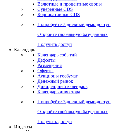
Валютные и процентные свопы
Суверенные CDS
Корпоративные CDS
Попробуйте
7-дневный
демо-доступ
Откройте глобальную базу данных
Получить доступ
Календарь
Календарь событий
Дефолты
Размещения
Оферты
Аукционы госбумаг
Денежный рынок
Дивидендный календарь
Календарь инвестора
Попробуйте
7-дневный
демо-доступ
Откройте глобальную базу данных
Получить доступ
Индексы