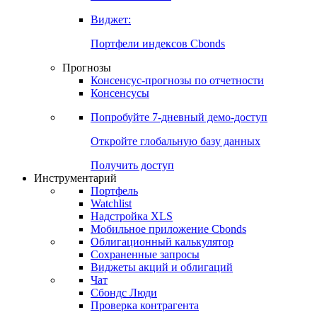
Виджет:
Портфели индексов Cbonds
Прогнозы
Консенсус-прогнозы по отчетности
Консенсусы
Попробуйте
7-дневный
демо-доступ
Откройте глобальную базу данных
Получить доступ
Инструментарий
Портфель
Watchlist
Надстройка XLS
Мобильное приложение Cbonds
Облигационный калькулятор
Сохраненные запросы
Виджеты акций и облигаций
Чат
Сбондс Люди
Проверка контрагента