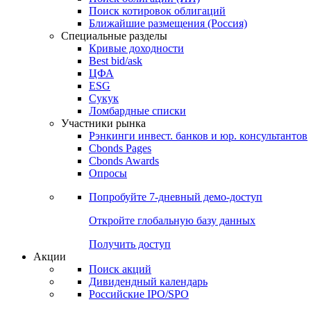
Поиск котировок облигаций
Ближайшие размещения (Россия)
Специальные разделы
Кривые доходности
Best bid/ask
ЦФА
ESG
Сукук
Ломбардные списки
Участники рынка
Рэнкинги инвест. банков и юр. консультантов
Cbonds Pages
Cbonds Awards
Опросы
Попробуйте
7-дневный
демо-доступ
Откройте глобальную базу данных
Получить доступ
Акции
Поиск акций
Дивидендный календарь
Российские IPO/SPO