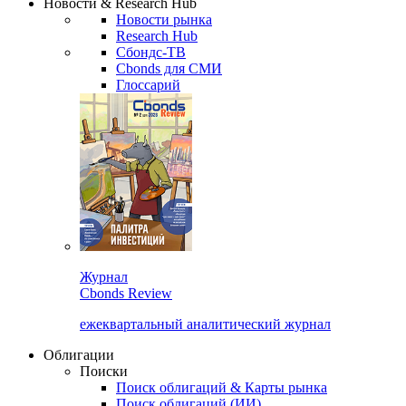
Новости & Research Hub
Новости рынка
Research Hub
Сбондс-ТВ
Cbonds для СМИ
Глоссарий
Журнал
Cbonds Review
ежеквартальный аналитический журнал
Облигации
Поиски
Поиск облигаций & Карты рынка
Поиск облигаций (ИИ)