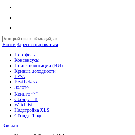
Войти
Зарегистрироваться
Портфель
Консенсусы
Поиск облигаций (ИИ)
Кривые доходности
ЦФА
Best bid/ask
Золото
new
Крипто
Сбондс-ТВ
Watchlist
Надстройка XLS
Сбондс Люди
Закрыть