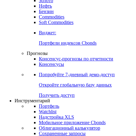
Золото
Нефть
Бензин
Commodities
Soft Commodities
Виджет:
Портфели индексов Cbonds
Прогнозы
Консенсус-прогнозы по отчетности
Консенсусы
Попробуйте
7-дневный
демо-доступ
Откройте глобальную базу данных
Получить доступ
Инструментарий
Портфель
Watchlist
Надстройка XLS
Мобильное приложение Cbonds
Облигационный калькулятор
Сохраненные запросы