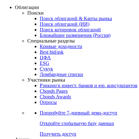
Облигации
Поиски
Поиск облигаций & Карты рынка
Поиск облигаций (ИИ)
Поиск котировок облигаций
Ближайшие размещения (Россия)
Специальные разделы
Кривые доходности
Best bid/ask
ЦФА
ESG
Сукук
Ломбардные списки
Участники рынка
Рэнкинги инвест. банков и юр. консультантов
Cbonds Pages
Cbonds Awards
Опросы
Попробуйте
7-дневный
демо-доступ
Откройте глобальную базу данных
Получить доступ