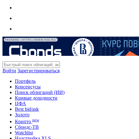
РЕКЛАМА • HTTPS://WWW.HSE.RU/
Войти
Зарегистрироваться
Портфель
Консенсусы
Поиск облигаций (ИИ)
Кривые доходности
ЦФА
Best bid/ask
Золото
new
Крипто
Сбондс-ТВ
Watchlist
Надстройка XLS