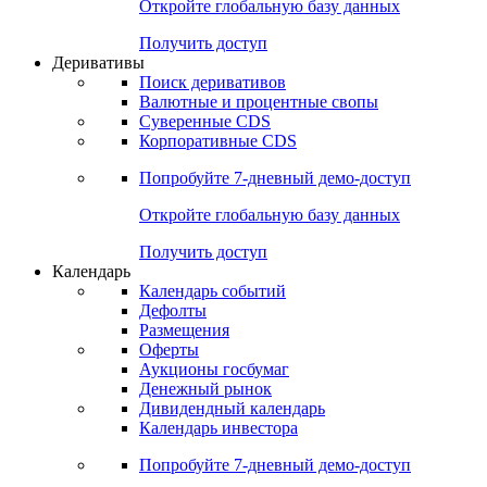
Откройте глобальную базу данных
Получить доступ
Деривативы
Поиск деривативов
Валютные и процентные свопы
Суверенные CDS
Корпоративные CDS
Попробуйте
7-дневный
демо-доступ
Откройте глобальную базу данных
Получить доступ
Календарь
Календарь событий
Дефолты
Размещения
Оферты
Аукционы госбумаг
Денежный рынок
Дивидендный календарь
Календарь инвестора
Попробуйте
7-дневный
демо-доступ