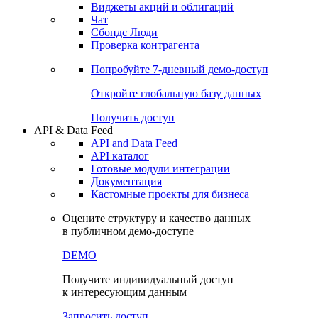
Виджеты акций и облигаций
Чат
Сбондс Люди
Проверка контрагента
Попробуйте
7-дневный
демо-доступ
Откройте глобальную базу данных
Получить доступ
API & Data Feed
API and Data Feed
API каталог
Готовые модули интеграции
Документация
Кастомные проекты для бизнеса
Оцените структуру и качество данных
в публичном демо-доступе
DEMO
Получите индивидуальный доступ
к интересующим данным
Запросить доступ