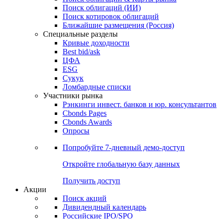
Облигации
Поиски
Поиск облигаций & Карты рынка
Поиск облигаций (ИИ)
Поиск котировок облигаций
Ближайшие размещения (Россия)
Специальные разделы
Кривые доходности
Best bid/ask
ЦФА
ESG
Сукук
Ломбардные списки
Участники рынка
Рэнкинги инвест. банков и юр. консультантов
Cbonds Pages
Cbonds Awards
Опросы
Попробуйте
7-дневный
демо-доступ
Откройте глобальную базу данных
Получить доступ