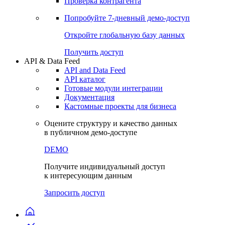
Виджеты акций и облигаций
Чат
Сбондс Люди
Проверка контрагента
Попробуйте
7-дневный
демо-доступ
Откройте глобальную базу данных
Получить доступ
API & Data Feed
API and Data Feed
API каталог
Готовые модули интеграции
Документация
Кастомные проекты для бизнеса
Оцените структуру и качество данных
в публичном демо-доступе
DEMO
Получите индивидуальный доступ
к интересующим данным
Запросить доступ