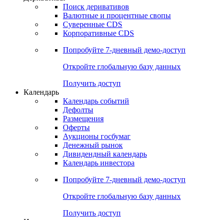
Откройте глобальную базу данных
Получить доступ
Деривативы
Поиск деривативов
Валютные и процентные свопы
Суверенные CDS
Корпоративные CDS
Попробуйте
7-дневный
демо-доступ
Откройте глобальную базу данных
Получить доступ
Календарь
Календарь событий
Дефолты
Размещения
Оферты
Аукционы госбумаг
Денежный рынок
Дивидендный календарь
Календарь инвестора
Попробуйте
7-дневный
демо-доступ