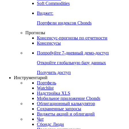
Золото
Нефть
Бензин
Commodities
Soft Commodities
Виджет:
Портфели индексов Cbonds
Прогнозы
Консенсус-прогнозы по отчетности
Консенсусы
Попробуйте
7-дневный
демо-доступ
Откройте глобальную базу данных
Получить доступ
Инструментарий
Портфель
Watchlist
Надстройка XLS
Мобильное приложение Cbonds
Облигационный калькулятор
Сохраненные запросы