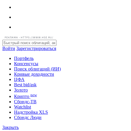
РЕКЛАМА • HTTPS://WWW.HSE.RU/
Войти
Зарегистрироваться
Портфель
Консенсусы
Поиск облигаций (ИИ)
Кривые доходности
ЦФА
Best bid/ask
Золото
new
Крипто
Сбондс-ТВ
Watchlist
Надстройка XLS