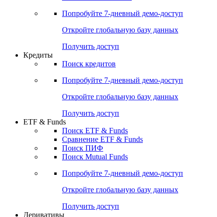
Акции
Поиск акций
Дивидендный календарь
Российские IPO/SPO
Попробуйте
7-дневный
демо-доступ
Откройте глобальную базу данных
Получить доступ
Кредиты
Поиск кредитов
Попробуйте
7-дневный
демо-доступ
Откройте глобальную базу данных
Получить доступ
ETF & Funds
Поиск ETF & Funds
Сравнение ETF & Funds
Поиск ПИФ
Поиск Mutual Funds
Попробуйте
7-дневный
демо-доступ