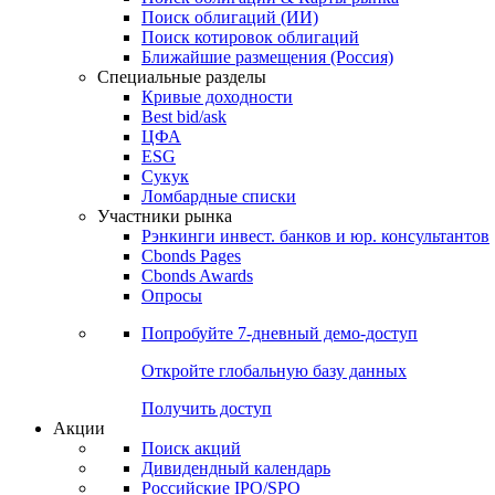
Облигации
Поиски
Поиск облигаций & Карты рынка
Поиск облигаций (ИИ)
Поиск котировок облигаций
Ближайшие размещения (Россия)
Специальные разделы
Кривые доходности
Best bid/ask
ЦФА
ESG
Сукук
Ломбардные списки
Участники рынка
Рэнкинги инвест. банков и юр. консультантов
Cbonds Pages
Cbonds Awards
Опросы
Попробуйте
7-дневный
демо-доступ
Откройте глобальную базу данных
Получить доступ