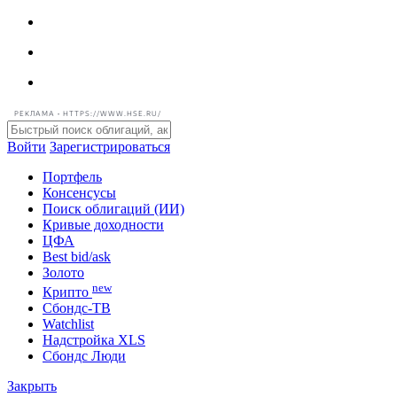
РЕКЛАМА • HTTPS://WWW.HSE.RU/
Войти
Зарегистрироваться
Портфель
Консенсусы
Поиск облигаций (ИИ)
Кривые доходности
ЦФА
Best bid/ask
Золото
new
Крипто
Сбондс-ТВ
Watchlist
Надстройка XLS