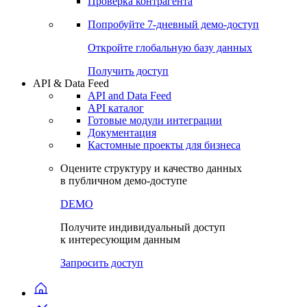
Виджеты акций и облигаций
Чат
Сбондс Люди
Проверка контрагента
Попробуйте
7-дневный
демо-доступ
Откройте глобальную базу данных
Получить доступ
API & Data Feed
API and Data Feed
API каталог
Готовые модули интеграции
Документация
Кастомные проекты для бизнеса
Оцените структуру и качество данных
в публичном демо-доступе
DEMO
Получите индивидуальный доступ
к интересующим данным
Запросить доступ