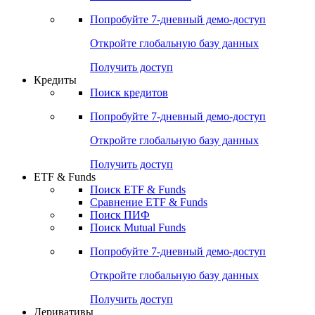
Акции
Поиск акций
Дивидендный календарь
Российские IPO/SPO
Попробуйте
7-дневный
демо-доступ
Откройте глобальную базу данных
Получить доступ
Кредиты
Поиск кредитов
Попробуйте
7-дневный
демо-доступ
Откройте глобальную базу данных
Получить доступ
ETF & Funds
Поиск ETF & Funds
Сравнение ETF & Funds
Поиск ПИФ
Поиск Mutual Funds
Попробуйте
7-дневный
демо-доступ