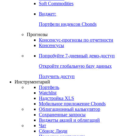
Золото
Нефть
Бензин
Commodities
Soft Commodities
Виджет:
Портфели индексов Cbonds
Прогнозы
Консенсус-прогнозы по отчетности
Консенсусы
Попробуйте
7-дневный
демо-доступ
Откройте глобальную базу данных
Получить доступ
Инструментарий
Портфель
Watchlist
Надстройка XLS
Мобильное приложение Cbonds
Облигационный калькулятор
Сохраненные запросы