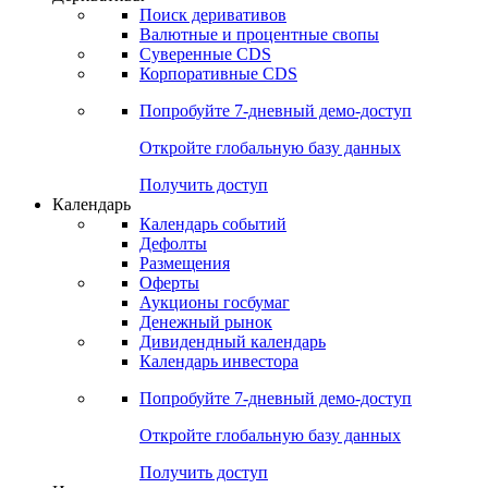
Откройте глобальную базу данных
Получить доступ
Деривативы
Поиск деривативов
Валютные и процентные свопы
Суверенные CDS
Корпоративные CDS
Попробуйте
7-дневный
демо-доступ
Откройте глобальную базу данных
Получить доступ
Календарь
Календарь событий
Дефолты
Размещения
Оферты
Аукционы госбумаг
Денежный рынок
Дивидендный календарь
Календарь инвестора
Попробуйте
7-дневный
демо-доступ