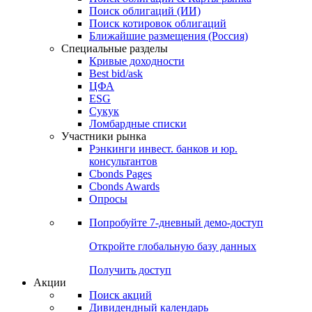
Облигации
Поиски
Поиск облигаций & Карты рынка
Поиск облигаций (ИИ)
Поиск котировок облигаций
Ближайшие размещения (Россия)
Специальные разделы
Кривые доходности
Best bid/ask
ЦФА
ESG
Сукук
Ломбардные списки
Участники рынка
Рэнкинги инвест. банков и юр.
консультантов
Cbonds Pages
Cbonds Awards
Опросы
Попробуйте
7-дневный
демо-доступ
Откройте глобальную базу данных