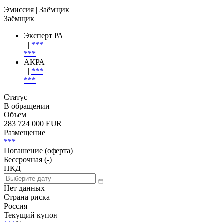
Добавить в Watchlist
Бессрочные, Переменная ставка, Senior Subordinated
Unsecured, Для квал. инвесторов (Россия)
Эмиссия
| Заёмщик
Заёмщик
Эксперт РА
|
***
***
АКРА
|
***
***
Статус
В обращении
Объем
283 724 000 EUR
Размещение
***
Погашение (оферта)
Бессрочная (-)
НКД