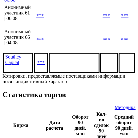
(Last).
Cbonds
Estimation |
***
***
06.08
Анонимный
участник 61
***
***
***
| 06.08
Анонимный
участник 66
***
***
***
| 04.08
Southey
Capital
***
Котировки, предоставляемые поставщиками информации,
носят индикативный характер
Статистика торгов
Методика
Кол-