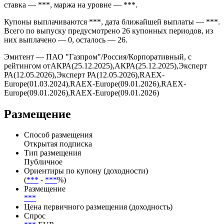
предусмотрено условиями выпуска без амортизации
номинала по графику.
По выпуску Газпром установлена плавающая ставка. Базовая
ставка — ***, маржа на уровне — ***.
Купоны выплачиваются ***, дата ближайшей выплаты — ***.
Всего по выпуску предусмотрено 26 купонных периодов, из
них выплачено — 0, осталось — 26.
Эмитент — ПАО "Газпром"/Россия/Корпоративный, с
рейтингом отАКРА(25.12.2025),АКРА(25.12.2025),Эксперт
РА(12.05.2026),Эксперт РА(12.05.2026),RAEX-
Europe(01.03.2024),RAEX-Europe(09.01.2026),RAEX-
Europe(09.01.2026),RAEX-Europe(09.01.2026)
Размещение
Способ размещения
Открытая подписка
Тип размещения
Публичное
Ориентиры по купону (доходности)
(
***
-
***
%)
Размещение