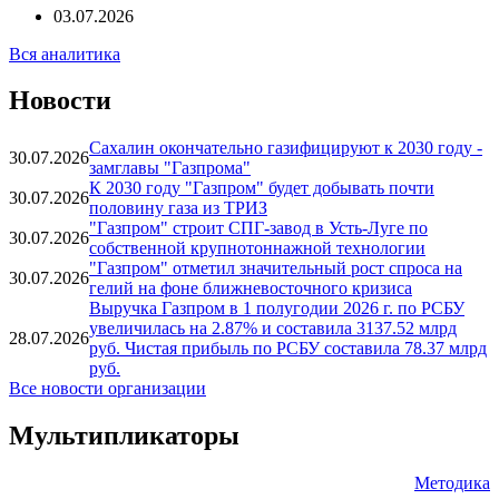
ББР БРОКЕР: Инвестиционный анализ с ББР Брокер:
Недельный обзор | Российский рынок
03.07.2026
Вся аналитика
Новости
Сахалин окончательно газифицируют к 2030 году -
30.07.2026
замглавы "Газпрома"
К 2030 году "Газпром" будет добывать почти
30.07.2026
половину газа из ТРИЗ
"Газпром" строит СПГ-завод в Усть-Луге по
30.07.2026
собственной крупнотоннажной технологии
"Газпром" отметил значительный рост спроса на
30.07.2026
гелий на фоне ближневосточного кризиса
Выручка Газпром в 1 полугодии 2026 г. по РСБУ
увеличилась на 2.87% и составила 3137.52 млрд
28.07.2026
руб. Чистая прибыль по РСБУ составила 78.37 млрд
руб.
Все новости организации