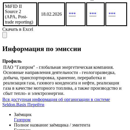
Оборот
Средний
во
Дата
90
оборот
Биржа
сделок
расчета
дней,
90 дней,
90
млн
млн
дней
MiFID II
Source 2
18.02.2026
***
***
***
(APA, Post-
trade reporting)
Скачать в Excel
Информация по эмиссии
Профиль
ПАО "Газпром" - глобальная энергетическая компания.
Основные направления деятельности - геологоразведка,
добыча, транспортировка, хранение, переработка и
реализация газа, газового конденсата и нефти, реализация
газа в качестве моторного топлива, а также производство и
сбыт тепло- и электроэнергии.
Вся доступная информация об организации в системе
Seldon.Basis
Перейти