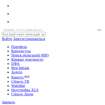
РЕКЛАМА • HTTPS://WWW.HSE.RU/
Войти
Зарегистрироваться
Портфель
Консенсусы
Поиск облигаций (ИИ)
Кривые доходности
ЦФА
Best bid/ask
Золото
new
Крипто
Сбондс-ТВ
Watchlist