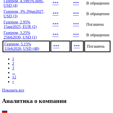
EUR (7)
Газпром, 2.95%
***
***
В обращении
27jan2029, USD (6)
Газпром, 4.5985% perp.,
***
***
В обращении
USD (4)
Газпром, 3% 29jun2027,
***
***
В обращении
USD (3)
Газпром, 2.95%
***
***
Погашена
15apr2025, EUR (2)
Газпром, 3.25%
***
***
В обращении
25feb2030, USD (1)
Газпром, 5.15%
***
***
Погашена
11feb2026, USD (48)
1
2
3
...
12
»
Показать все