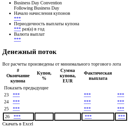
Метод расчета НКД
***
Business Day Convention
Following Business Day
Начало начисления купонов
***
Периодичность выплаты купона
***
раз(а) в год
Валюта выплат
***
Денежный поток
Все расчеты произведены от минимального торгового лота
#
Сумма
Купон,
Фактическая
Окончание
купона,
%
выплата
купона
EUR
Показать предыдущие
23
***
***
***
24
***
***
***
25
***
***
***