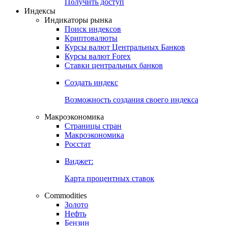
Попробуйте
7-дневный
демо-доступ
Откройте глобальную базу данных
Получить доступ
Индексы
Индикаторы рынка
Поиск индексов
Криптовалюты
Курсы валют Центральных Банков
Курсы валют Forex
Ставки центральных банков
Создать индекс
Возможность создания своего индекса
Макроэкономика
Страницы стран
Макроэкономика
Росстат
Виджет:
Карта процентных ставок