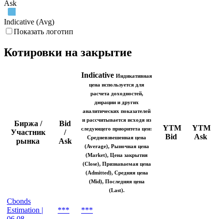
Bid
Ask
Indicative (Avg)
Показать логотип
Котировки на закрытие
Indicative
Индикативная
цена используется для
расчета доходностей,
дюрации и других
аналитических показателей
и рассчитывается исходя из
Биржа /
Bid
YTM
YTM
следующего приоритета цен:
Участник
/
Bid
Ask
Средневзвешенная цена
рынка
Ask
(Average), Рыночная цена
(Market), Цена закрытия
(Close), Признаваемая цена
(Admitted), Средняя цена
(Mid), Последняя цена