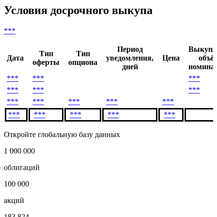
26
***
***
***
Скачать в Excel
Условия досрочного выкупа
***
Период
Выкупл
Тип
Тип
Дата
уведомления,
Цена
объё
оферты
опциона
дней
номинал
***
***
***
***
***
***
***
***
***
***
***
***
***
***
***
***
Откройте глобальную базу данных
1 000 000
облигаций
100 000