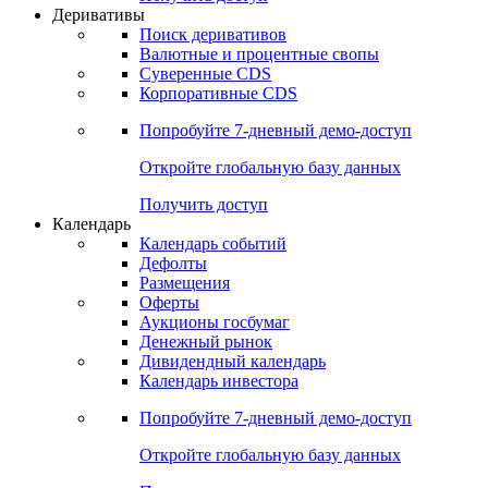
Откройте глобальную базу данных
Получить доступ
Деривативы
Поиск деривативов
Валютные и процентные свопы
Суверенные CDS
Корпоративные CDS
Попробуйте
7-дневный
демо-доступ
Откройте глобальную базу данных
Получить доступ
Календарь
Календарь событий
Дефолты
Размещения
Оферты
Аукционы госбумаг
Денежный рынок
Дивидендный календарь
Календарь инвестора