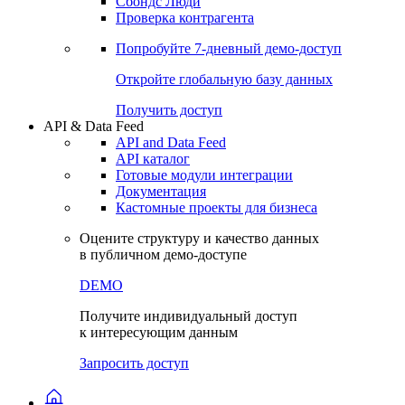
Сохраненные запросы
Виджеты акций и облигаций
Чат
Сбондс Люди
Проверка контрагента
Попробуйте
7-дневный
демо-доступ
Откройте глобальную базу данных
Получить доступ
API & Data Feed
API and Data Feed
API каталог
Готовые модули интеграции
Документация
Кастомные проекты для бизнеса
Оцените структуру и качество данных
в публичном демо-доступе
DEMO
Получите индивидуальный доступ
к интересующим данным