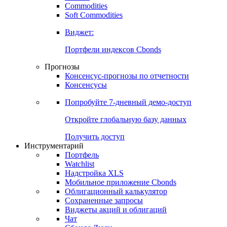
Commodities
Золото
Нефть
Бензин
Commodities
Soft Commodities
Виджет:
Портфели индексов Cbonds
Прогнозы
Консенсус-прогнозы по отчетности
Консенсусы
Попробуйте
7-дневный
демо-доступ
Откройте глобальную базу данных
Получить доступ
Инструментарий
Портфель
Watchlist
Надстройка XLS
Мобильное приложение Cbonds
Облигационный калькулятор