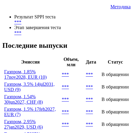
28.02.2022
SPPI тестирование
Методика
Результат SPPI теста
***
Этап завершения теста
***
Последние выпуски
Объем,
Эмиссия
Дата
Статус
млн
Газпром, 1.85%
***
***
В обращении
17nov2028, EUR (10)
Газпром, 3.5% 14jul2031,
***
***
В обращении
USD (9)
Газпром, 1.54%
***
***
В обращении
30jun2027, CHF (8)
Газпром, 1.5% 17feb2027,
***
***
В обращении