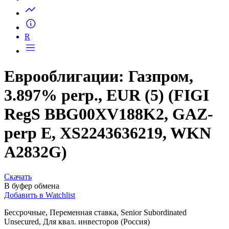
Запросить доступ
R
Еврооблигации: Газпром,
3.897% perp., EUR (5) (FIGI
RegS BBG00XV188K2, GAZ-
perp E, XS2243636219, WKN
A2832G)
Скачать
В буфер обмена