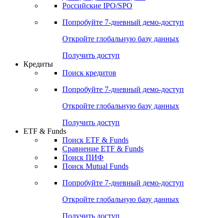
Получить доступ
Акции
Поиск акций
Дивидендный календарь
Российские IPO/SPO
Попробуйте
7-дневный
демо-доступ
Откройте глобальную базу данных
Получить доступ
Кредиты
Поиск кредитов
Попробуйте
7-дневный
демо-доступ
Откройте глобальную базу данных
Получить доступ
ETF & Funds
Поиск ETF & Funds
Сравнение ETF & Funds
Поиск ПИФ
Поиск Mutual Funds
Попробуйте
7-дневный
демо-доступ