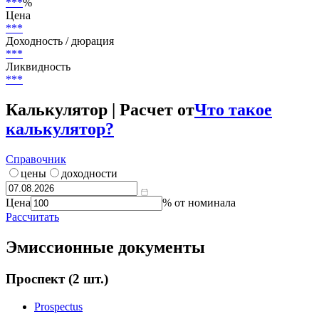
Нет данных
Страна риска
Россия
Текущий купон
***
%
Цена
***
Доходность / дюрация
***
Ликвидность
***
Калькулятор | Расчет от
Что такое
калькулятор?
Справочник
цены
доходности
Цена
% от номинала
Рассчитать
Эмиссионные документы