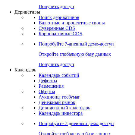
Получить доступ
Деривативы
Поиск деривативов
Валютные и процентные свопы
Суверенные CDS
Корпоративные CDS
Попробуйте
7-дневный
демо-доступ
Откройте глобальную базу данных
Получить доступ
Календарь
Календарь событий
Дефолты
Размещения
Оферты
Аукционы госбумаг
Денежный рынок
Дивидендный календарь
Календарь инвестора
Попробуйте
7-дневный
демо-доступ
Откройте глобальную базу данных