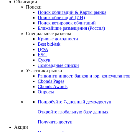
Облигации
Поиски
Поиск облигаций & Карты рынка
Поиск облигаций (ИИ)
Поиск котировок облигаций
Ближайшие размещения (Россия)
Специальные разделы
Кривые доходности
Best bid/ask
ЦФА
ESG
Сукук
Ломбардные списки
Участники рынка
Рэнкинги инвест. банков и юр. консультантов
Cbonds Pages
Cbonds Awards
Опросы
Попробуйте
7-дневный
демо-доступ
Откройте глобальную базу данных
Получить доступ
Акции