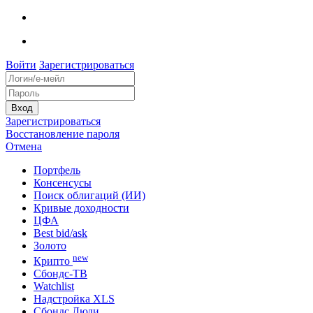
Войти
Зарегистрироваться
Зарегистрироваться
Восстановление пароля
Отмена
Портфель
Консенсусы
Поиск облигаций (ИИ)
Кривые доходности
ЦФА
Best bid/ask
Золото
new
Крипто
Сбондс-ТВ
Watchlist
Надстройка XLS
Сбондс Люди