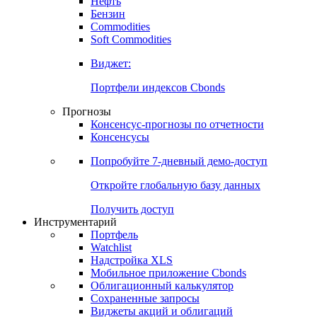
Нефть
Бензин
Commodities
Soft Commodities
Виджет:
Портфели индексов Cbonds
Прогнозы
Консенсус-прогнозы по отчетности
Консенсусы
Попробуйте
7-дневный
демо-доступ
Откройте глобальную базу данных
Получить доступ
Инструментарий
Портфель
Watchlist
Надстройка XLS
Мобильное приложение Cbonds
Облигационный калькулятор
Сохраненные запросы
Виджеты акций и облигаций