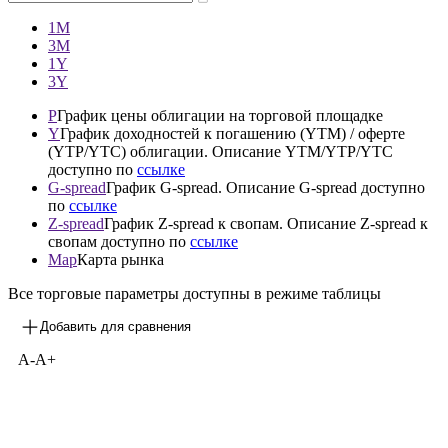
1М
3М
1Y
3Y
P
График цены облигации на торговой площадке
Y
График доходностей к погашению (YTM) / оферте
(YTP/YTC) облигации. Описание YTM/YTP/YTC
доступно по
ссылке
G-spread
График G-spread. Описание G-spread доступно
по
ссылке
Z-spread
График Z-spread к свопам. Описание Z-spread к
свопам доступно по
ссылке
Map
Карта рынка
Все торговые параметры доступны в режиме таблицы
Добавить для сравнения