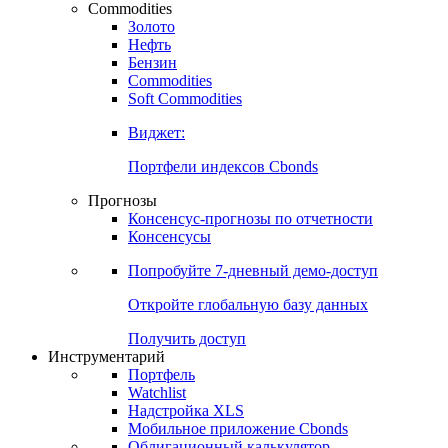
Commodities
Золото
Нефть
Бензин
Commodities
Soft Commodities
Виджет:
Портфели индексов Cbonds
Прогнозы
Консенсус-прогнозы по отчетности
Консенсусы
Попробуйте
7-дневный
демо-доступ
Откройте глобальную базу данных
Получить доступ
Инструментарий
Портфель
Watchlist
Надстройка XLS
Мобильное приложение Cbonds
Облигационный калькулятор