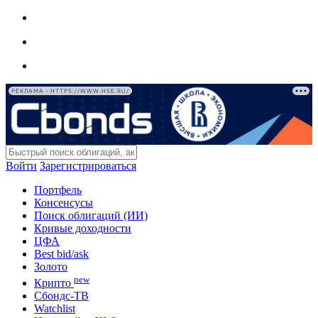
РЕКЛАМА • HTTPS://WWW.HSE.RU/
Войти
Зарегистрироваться
Портфель
Консенсусы
Поиск облигаций (ИИ)
Кривые доходности
ЦФА
Best bid/ask
Золото
new
Крипто
Сбондс-ТВ
Watchlist