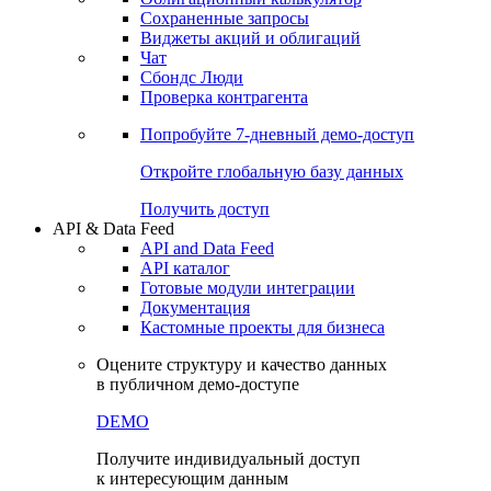
Сохраненные запросы
Виджеты акций и облигаций
Чат
Сбондс Люди
Проверка контрагента
Попробуйте
7-дневный
демо-доступ
Откройте глобальную базу данных
Получить доступ
API & Data Feed
API and Data Feed
API каталог
Готовые модули интеграции
Документация
Кастомные проекты для бизнеса
Оцените структуру и качество данных
в публичном демо-доступе
DEMO
Получите индивидуальный доступ
к интересующим данным