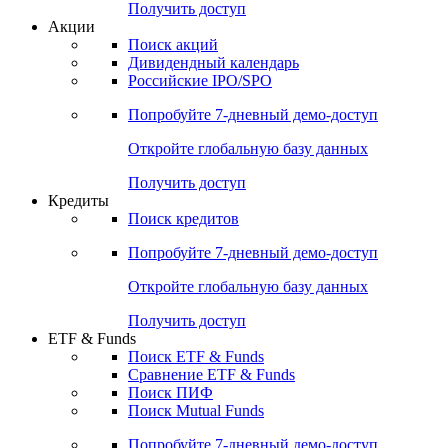
Получить доступ
Акции
Поиск акций
Дивидендный календарь
Российские IPO/SPO
Попробуйте
7-дневный
демо-доступ
Откройте глобальную базу данных
Получить доступ
Кредиты
Поиск кредитов
Попробуйте
7-дневный
демо-доступ
Откройте глобальную базу данных
Получить доступ
ETF & Funds
Поиск ETF & Funds
Сравнение ETF & Funds
Поиск ПИФ
Поиск Mutual Funds
Попробуйте
7-дневный
демо-доступ