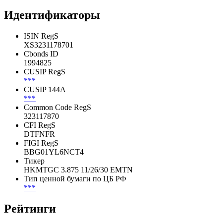
Идентификаторы
ISIN RegS
XS3231178701
Cbonds ID
1994825
CUSIP RegS
***
CUSIP 144A
***
Common Code RegS
323117870
CFI RegS
DTFNFR
FIGI RegS
BBG01YL6NCT4
Тикер
HKMTGC 3.875 11/26/30 EMTN
Тип ценной бумаги по ЦБ РФ
***
Рейтинги