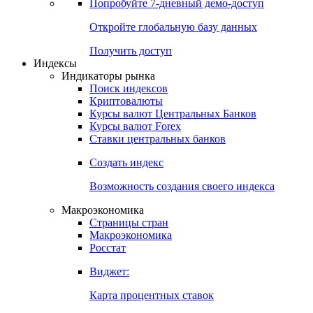
Попробуйте
7-дневный
демо-доступ
Откройте глобальную базу данных
Получить доступ
Индексы
Индикаторы рынка
Поиск индексов
Криптовалюты
Курсы валют Центральных Банков
Курсы валют Forex
Ставки центральных банков
Создать индекс
Возможность создания своего индекса
Макроэкономика
Страницы стран
Макроэкономика
Росстат
Виджет:
Карта процентных ставок