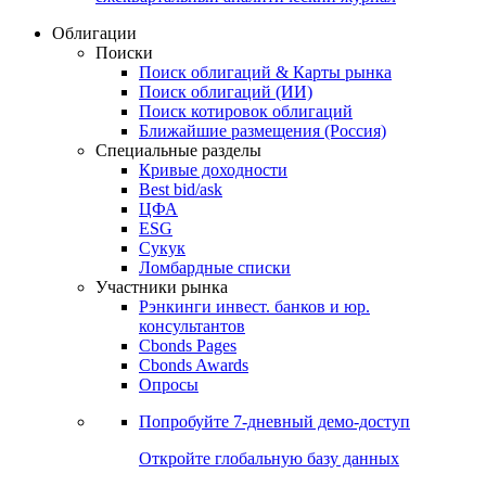
Облигации
Поиски
Поиск облигаций & Карты рынка
Поиск облигаций (ИИ)
Поиск котировок облигаций
Ближайшие размещения (Россия)
Специальные разделы
Кривые доходности
Best bid/ask
ЦФА
ESG
Сукук
Ломбардные списки
Участники рынка
Рэнкинги инвест. банков и юр.
консультантов
Cbonds Pages
Cbonds Awards
Опросы
Попробуйте
7-дневный
демо-доступ
Откройте глобальную базу данных