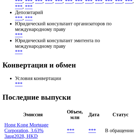
***
,
***
,
***
,
***
,
***
,
***
,
***
,
***
,
***
,
***
,
***
,
***
,
***
,
***
Депозитарий
***
,
***
Юридический консультант организаторов по
международному праву
***
Юридический консультант эмитента по
международному праву
***
Конвертация и обмен
Условия конвертации
***
Последние выпуски
Объем,
Эмиссия
Дата
Статус
млн
Hong Kong Mortgage
Corporation, 3.63%
***
***
В обращении
3aug2028, HKD