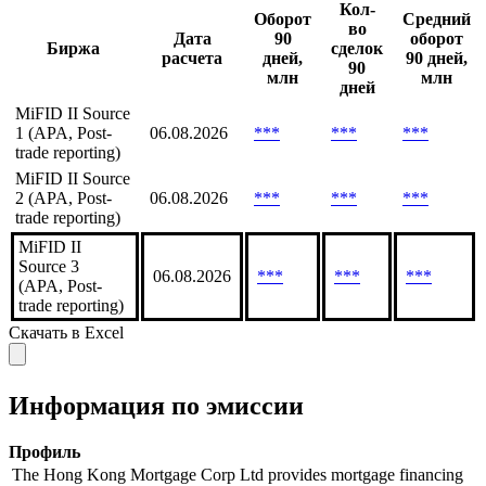
Кол-
Оборот
Средний
во
Дата
90
оборот
Биржа
сделок
расчета
дней,
90 дней,
90
млн
млн
дней
MiFID II Source
1 (APA, Post-
06.08.2026
***
***
***
trade reporting)
MiFID II Source
2 (APA, Post-
06.08.2026
***
***
***
trade reporting)
MiFID II
Source 3
06.08.2026
***
***
***
(APA, Post-
trade reporting)
Скачать в Excel
Информация по эмиссии
Профиль
The Hong Kong Mortgage Corp Ltd provides mortgage financing