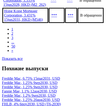
Corporation, 3.355%
***
***
В обращении
15jun2028, HKD (M2_262)
Hong Kong Mortgage
Corporation, 3.431%
***
***
В обращении
15jun2031, HKD (M546)
1
2
3
...
50
»
Показать все
Похожие выпуски
Freddie Mac, 6.75% 15mar2031, USD
Freddie Mac, 1.25% 9sep2030, USD
Freddie Mac, 1.25% 9sep2030, USD
Fannie Mae, 1.1% 12aug2030, USD
Freddie Mac, 1.2% 9sep2030, USD
Freddie Mac, 1.25% 20aug2030, USD
FHLB, 4% 6nov2030, USD (T6-2030)