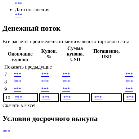
***
Дата погашения
***
Денежный поток
Все расчеты произведены от минимального торгового лота
#
Сумма
Купон,
Погашение,
Окончание
купона,
%
USD
купона
USD
Показать предыдущие
7
***
***
***
***
8
***
***
***
***
9
***
***
***
***
10
***
***
***
***
***
Скачать в Excel
Условия досрочного выкупа
***