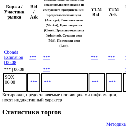
и рассчитывается исходя из
Биржа /
Bid
I
YTM
YTM
следующего приоритета цен:
Участник
/
Bid
Ask
Средневзвешенная цена
рынка
Ask
(Average), Рыночная цена
(Market), Цена закрытия
(Close), Признаваемая цена
(Admitted), Средняя цена
(Mid), Последняя цена
(Last).
Cbonds
Estimation
***
***
***
***
*
| 06.08
*** | 06.08
***
*
SQX |
06.08
***
***
***
***
Котировки, предоставляемые поставщиками информации,
носят индикативный характер
Статистика торгов
Методика