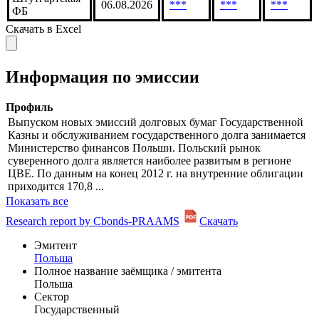
Франкфуртская
06.08.2026
***
***
***
ФБ
Штутгартская
06.08.2026
***
***
***
ФБ
Скачать в Excel
Информация по эмиссии
Профиль
Выпуском новых эмиссий долговых бумаг Государственной
Казны и обслуживанием государственного долга занимается
Министерство финансов Польши. Польский рынок
суверенного долга является наиболее развитым в регионе
ЦВЕ. По данным на конец 2012 г. на внутренние облигации
приходится 170,8 ...
Показать все
Research report by Cbonds-PRAAMS
Скачать
Эмитент
Польша