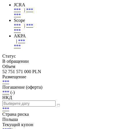
Эмиссия
| Эмитент
Эмитент
JCRA
***
|
***
***
Scope
***
|
***
***
АКРА
|
***
***
Статус
В обращении
Объем
52 751 571 000 PLN
Размещение
***
Погашение (оферта)
***
(-)
НКД
***