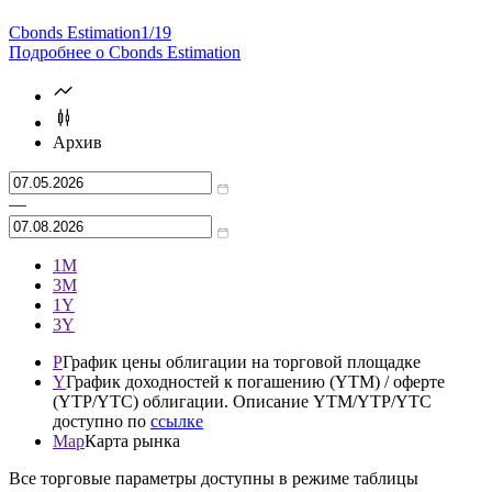
Final Terms
График торгов
Cbonds Estimation
1/19
Подробнее о Cbonds Estimation
Архив
—
1М
3М
1Y
3Y
P
График цены облигации на торговой площадке
Y
График доходностей к погашению (YTM) / оферте
(YTP/YTC) облигации. Описание YTM/YTP/YTC