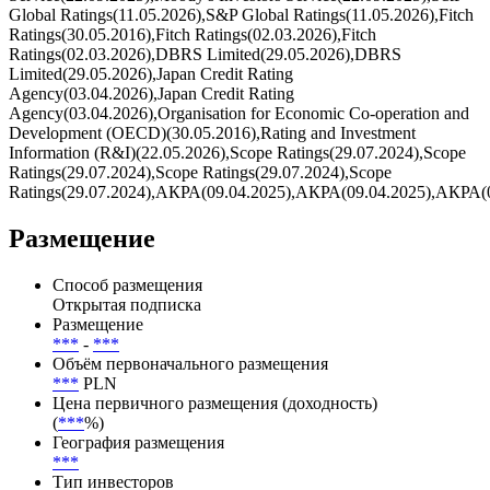
Эмитент — Министерство финансов Польши/Польша/
Государственный, с рейтингом отMoody's Investors
Service(22.09.2025),Moody's Investors Service(22.09.2025),S&P
Global Ratings(11.05.2026),S&P Global Ratings(11.05.2026),Fitch
Ratings(30.05.2016),Fitch Ratings(02.03.2026),Fitch
Ratings(02.03.2026),DBRS Limited(29.05.2026),DBRS
Limited(29.05.2026),Japan Credit Rating
Agency(03.04.2026),Japan Credit Rating
Agency(03.04.2026),Organisation for Economic Co-operation and
Development (OECD)(30.05.2016),Rating and Investment
Information (R&I)(22.05.2026),Scope Ratings(29.07.2024),Scope
Ratings(29.07.2024),Scope Ratings(29.07.2024),Scope
Ratings(29.07.2024),АКРА(09.04.2025),АКРА(09.04.2025),АКРА(
Размещение
Способ размещения
Открытая подписка
Размещение
***
-
***
Объём первоначального размещения
***
PLN
Цена первичного размещения (доходность)