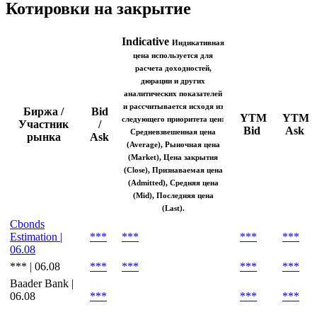
Indicative (Avg)
Показать логотип
Котировки на закрытие
Indicative
Индикативная
цена используется для
расчета доходностей,
дюрации и других
аналитических показателей
и рассчитывается исходя из
Биржа /
Bid
YTM
YTM
следующего приоритета цен:
Участник
/
Bid
Ask
Средневзвешенная цена
рынка
Ask
(Average), Рыночная цена
(Market), Цена закрытия
(Close), Признаваемая цена
(Admitted), Средняя цена
(Mid), Последняя цена
(Last).
Cbonds
Estimation |
***
***
***
***
06.08
*** | 06.08
***
***
***
***