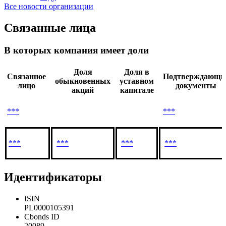
Новый выпуск: эмитент Польша разместил
облигации (PL0000118998) со ставкой купона 4% на
20.03.2026
сумму PLN 3929 млн со сроком погашения в 2031
году
Все новости организации
Связанные лица
В которых компания имеет доли
Доля
Доля в
Связанное
Подтверждающи
обыкновенных
уставном
лицо
документы
акций
капитале
***
***
***
***
***
***
Идентификаторы