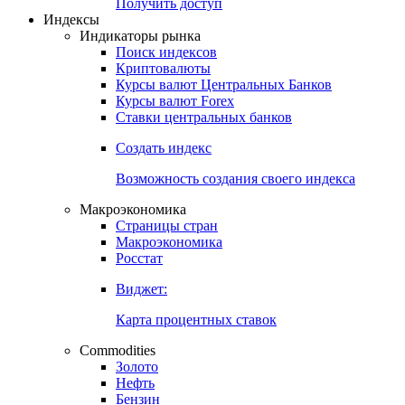
Попробуйте
7-дневный
демо-доступ
Откройте глобальную базу данных
Получить доступ
Индексы
Индикаторы рынка
Поиск индексов
Криптовалюты
Курсы валют Центральных Банков
Курсы валют Forex
Ставки центральных банков
Создать индекс
Возможность создания своего индекса
Макроэкономика
Страницы стран
Макроэкономика
Росстат
Виджет:
Карта процентных ставок