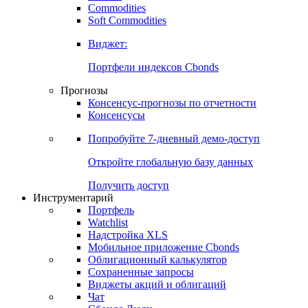
Commodities
Золото
Нефть
Бензин
Commodities
Soft Commodities
Виджет:
Портфели индексов Cbonds
Прогнозы
Консенсус-прогнозы по отчетности
Консенсусы
Попробуйте
7-дневный
демо-доступ
Откройте глобальную базу данных
Получить доступ
Инструментарий
Портфель
Watchlist
Надстройка XLS
Мобильное приложение Cbonds
Облигационный калькулятор