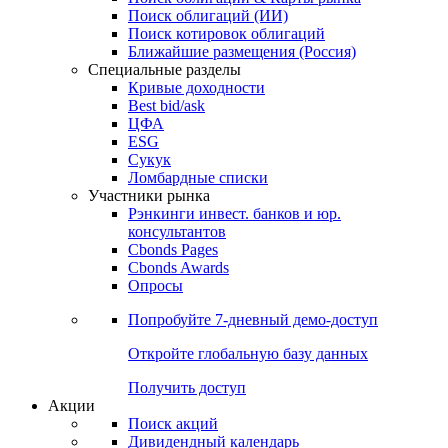
Облигации
Поиски
Поиск облигаций & Карты рынка
Поиск облигаций (ИИ)
Поиск котировок облигаций
Ближайшие размещения (Россия)
Специальные разделы
Кривые доходности
Best bid/ask
ЦФА
ESG
Сукук
Ломбардные списки
Участники рынка
Рэнкинги инвест. банков и юр.
консультантов
Cbonds Pages
Cbonds Awards
Опросы
Попробуйте
7-дневный
демо-доступ
Откройте глобальную базу данных