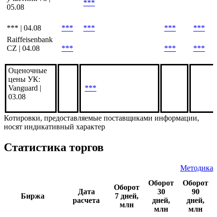
05.08
Анонимный
участник 78 |
***
05.08
*** | 04.08
***
***
***
***
Raiffeisenbank
CZ | 04.08
***
***
***
Оценочные
цены УК:
Vanguard |
***
03.08
Котировки, предоставляемые поставщиками информации,
носят индикативный характер
Статистика торгов
Методика
Оборот
Оборот