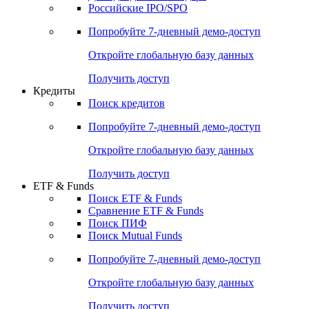
Получить доступ
Акции
Поиск акций
Дивидендный календарь
Российские IPO/SPO
Попробуйте
7-дневный
демо-доступ
Откройте глобальную базу данных
Получить доступ
Кредиты
Поиск кредитов
Попробуйте
7-дневный
демо-доступ
Откройте глобальную базу данных
Получить доступ
ETF & Funds
Поиск ETF & Funds
Сравнение ETF & Funds
Поиск ПИФ
Поиск Mutual Funds
Попробуйте
7-дневный
демо-доступ