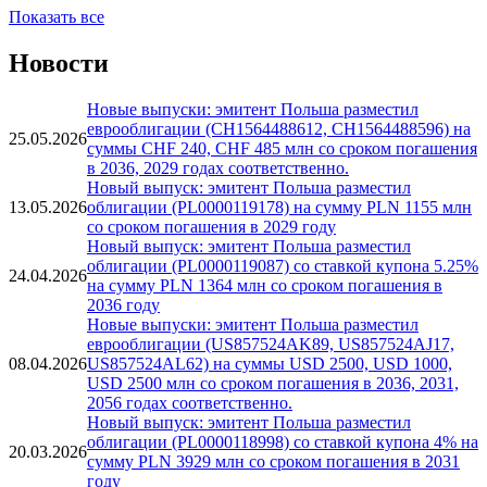
...
50
»
Показать все
Новости
Новые выпуски: эмитент Польша разместил
еврооблигации (CH1564488612, CH1564488596) на
25.05.2026
суммы CHF 240, CHF 485 млн со сроком погашения
в 2036, 2029 годах соответственно.
Новый выпуск: эмитент Польша разместил
13.05.2026
облигации (PL0000119178) на сумму PLN 1155 млн
со сроком погашения в 2029 году
Новый выпуск: эмитент Польша разместил
облигации (PL0000119087) со ставкой купона 5.25%
24.04.2026
на сумму PLN 1364 млн со сроком погашения в
2036 году
Новые выпуски: эмитент Польша разместил
еврооблигации (US857524AK89, US857524AJ17,
08.04.2026
US857524AL62) на суммы USD 2500, USD 1000,
USD 2500 млн со сроком погашения в 2036, 2031,
2056 годах соответственно.