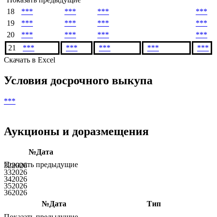
#
Сумма
Купон,
Погашение,
Окончание
купона,
%
PLN
купона
PLN
Показать предыдущие
18
***
***
***
***
19
***
***
***
***
20
***
***
***
***
21
***
***
***
***
***
Скачать в Excel
Условия досрочного выкупа
***
Аукционы и доразмещения
№
Дата
Показать предыдущие
32
2026
33
2026
34
2026