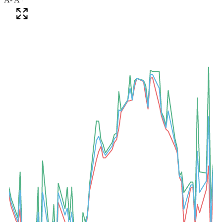
A-
A+