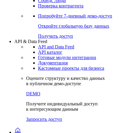
Сохраненные запросы
Виджеты акций и облигаций
Чат
Сбондс Люди
Проверка контрагента
Попробуйте
7-дневный
демо-доступ
Откройте глобальную базу данных
Получить доступ
API & Data Feed
API and Data Feed
API каталог
Готовые модули интеграции
Документация
Кастомные проекты для бизнеса
Оцените структуру и качество данных
в публичном демо-доступе
DEMO
Получите индивидуальный доступ
к интересующим данным