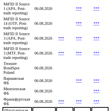
Оборот
Дата
30
90
Биржа
7 дней,
расчета
дней,
дней,
млн
млн
млн
MiFID II Source
1 (APA, Post-
06.08.2026
***
***
trade reporting)
MiFID II Source
14 (OTF, Post-
06.08.2026
***
***
trade reporting)
MiFID II Source
3 (APA, Post-
06.08.2026
***
***
***
trade reporting)
MiFID II Source
3 (MTF, Post-
06.08.2026
***
***
***
trade reporting)
Treasure
BondSpot
06.08.2026
Poland
Варшавская
06.08.2026
***
***
ФБ
Мюнхенская
06.08.2026
***
ФБ