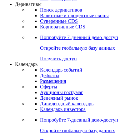
Откройте глобальную базу данных
Получить доступ
Деривативы
Поиск деривативов
Валютные и процентные свопы
Суверенные CDS
Корпоративные CDS
Попробуйте
7-дневный
демо-доступ
Откройте глобальную базу данных
Получить доступ
Календарь
Календарь событий
Дефолты
Размещения
Оферты
Аукционы госбумаг
Денежный рынок
Дивидендный календарь
Календарь инвестора