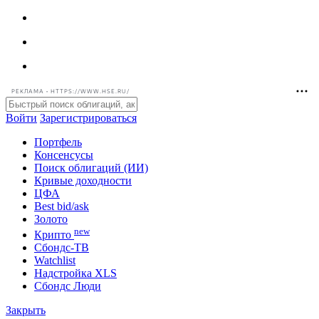
РЕКЛАМА • HTTPS://WWW.HSE.RU/
Войти
Зарегистрироваться
Портфель
Консенсусы
Поиск облигаций (ИИ)
Кривые доходности
ЦФА
Best bid/ask
Золото
new
Крипто
Сбондс-ТВ
Watchlist