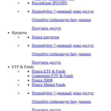
Получить доступ
Акции
Поиск акций
Дивидендный календарь
Российские IPO/SPO
Попробуйте
7-дневный
демо-доступ
Откройте глобальную базу данных
Получить доступ
Кредиты
Поиск кредитов
Попробуйте
7-дневный
демо-доступ
Откройте глобальную базу данных
Получить доступ
ETF & Funds
Поиск ETF & Funds
Сравнение ETF & Funds
Поиск ПИФ
Поиск Mutual Funds
Попробуйте
7-дневный
демо-доступ