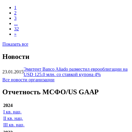
25jan2027, USD (HI)
Banco Aliado, 5%
***
***
В обращении
24dec2026, USD (HH)
1
2
3
...
32
»
Показать все
Новости
Эмитент Banco Aliado разместил еврооблигации на
23.01.2015
USD 125.0 млн. со ставкой купона 4%
Все новости организации
Отчетность МСФО/US GAAP
2024