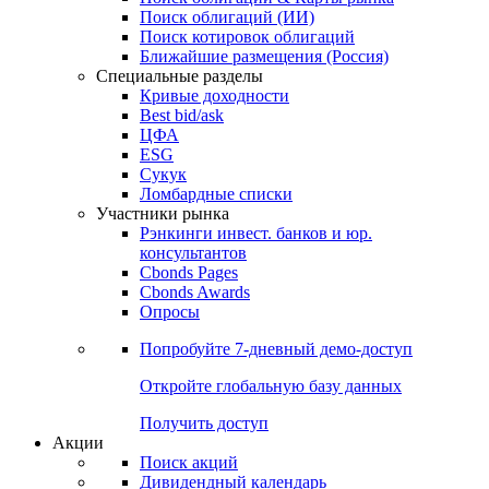
Облигации
Поиски
Поиск облигаций & Карты рынка
Поиск облигаций (ИИ)
Поиск котировок облигаций
Ближайшие размещения (Россия)
Специальные разделы
Кривые доходности
Best bid/ask
ЦФА
ESG
Сукук
Ломбардные списки
Участники рынка
Рэнкинги инвест. банков и юр.
консультантов
Cbonds Pages
Cbonds Awards
Опросы
Попробуйте
7-дневный
демо-доступ
Откройте глобальную базу данных