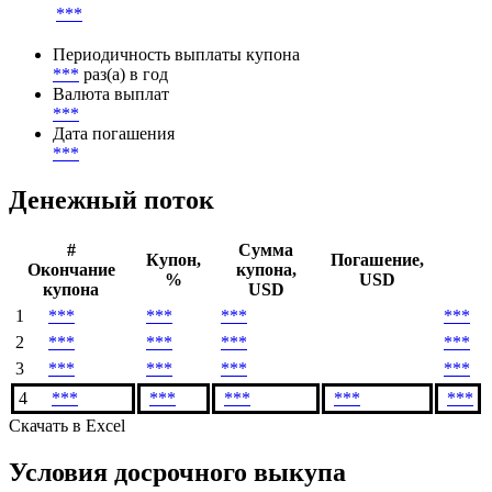
Метод расчета НКД
***
Начало начисления купонов
***
Периодичность выплаты купона
***
раз(а) в год
Валюта выплат
***
Дата погашения
***
Денежный поток
#
Сумма
Купон,
Погашение,
Окончание
купона,
%
USD
купона
USD
1
***
***
***
***
2
***
***
***
***
3
***
***
***
***
4
***
***
***
***
***