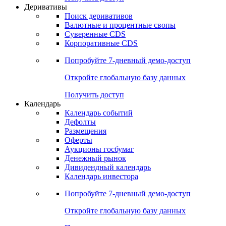
Откройте глобальную базу данных
Получить доступ
Деривативы
Поиск деривативов
Валютные и процентные свопы
Суверенные CDS
Корпоративные CDS
Попробуйте
7-дневный
демо-доступ
Откройте глобальную базу данных
Получить доступ
Календарь
Календарь событий
Дефолты
Размещения
Оферты
Аукционы госбумаг
Денежный рынок
Дивидендный календарь
Календарь инвестора