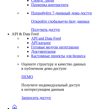
Сохраненные запросы
Виджеты акций и облигаций
Чат
Сбондс Люди
Проверка контрагента
Попробуйте
7-дневный
демо-доступ
Откройте глобальную базу данных
Получить доступ
API & Data Feed
API and Data Feed
API каталог
Готовые модули интеграции
Документация
Кастомные проекты для бизнеса
Оцените структуру и качество данных
в публичном демо-доступе
DEMO
Получите индивидуальный доступ
к интересующим данным