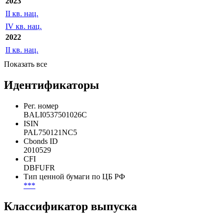
I кв. нац.
II кв. нац.
III кв. нац.
2023
II кв. нац.
IV кв. нац.
2022
II кв. нац.
Показать все
Идентификаторы
Рег. номер
BALI0537501026C
ISIN
PAL750121NC5
Cbonds ID
2010529
CFI
DBFUFR
Тип ценной бумаги по ЦБ РФ
***