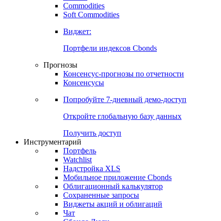
Commodities
Золото
Нефть
Бензин
Commodities
Soft Commodities
Виджет:
Портфели индексов Cbonds
Прогнозы
Консенсус-прогнозы по отчетности
Консенсусы
Попробуйте
7-дневный
демо-доступ
Откройте глобальную базу данных
Получить доступ
Инструментарий
Портфель
Watchlist
Надстройка XLS
Мобильное приложение Cbonds
Облигационный калькулятор