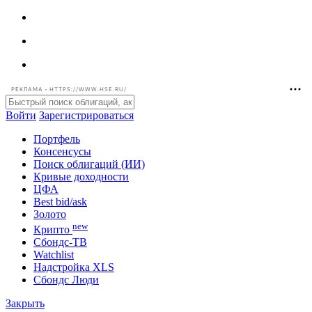
РЕКЛАМА • HTTPS://WWW.HSE.RU/
Войти
Зарегистрироваться
Портфель
Консенсусы
Поиск облигаций (ИИ)
Кривые доходности
ЦФА
Best bid/ask
Золото
new
Крипто
Сбондс-ТВ
Watchlist