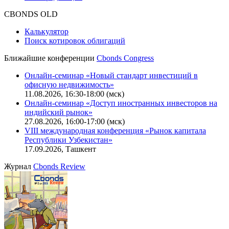
Оферта для физических лиц
|
Скачать в pdf
Оферта для юридических лиц
|
Скачать в pdf
Политика обработки персональных данных (pdf)
IT-аккредитация
CBONDS OLD
Калькулятор
Поиск котировок облигаций
Ближайшие конференции
Cbonds Congress
Онлайн-семинар «Новый стандарт инвестиций в
офисную недвижимость»
11.08.2026, 16:30-18:00 (мск)
Онлайн-семинар «Доступ иностранных инвесторов на
индийский рынок»
27.08.2026, 16:00-17:00 (мск)
VIII международная конференция «Рынок капитала
Республики Узбекистан»
17.09.2026, Ташкент
Журнал
Cbonds Review