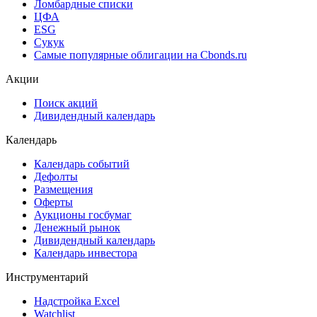
Cbonds Valuation
Рэнкинги инвест. банков и юр. консультантов
Cbonds Awards
Cbonds Pages
Ломбардные списки
ЦФА
ESG
Сукук
Самые популярные облигации на Cbonds.ru
Акции
Поиск акций
Дивидендный календарь
Календарь
Календарь событий
Дефолты
Размещения
Оферты
Аукционы госбумаг
Денежный рынок
Дивидендный календарь
Календарь инвестора