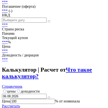
В обращении
Объем
3 153 000 USD
Размещение
***
Погашение (оферта)
***
(-)
НКД
***
Страна риска
Панама
Текущий купон
***
%
Цена
***
Доходность / дюрация
***
Калькулятор | Расчет от
Что такое
калькулятор?
Справочник
цены
доходности