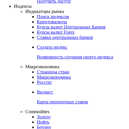
Попробуйте
7-дневный
демо-доступ
Откройте глобальную базу данных
Получить доступ
Индексы
Индикаторы рынка
Поиск индексов
Криптовалюты
Курсы валют Центральных Банков
Курсы валют Forex
Ставки центральных банков
Создать индекс
Возможность создания своего индекса
Макроэкономика
Страницы стран
Макроэкономика
Росстат
Виджет:
Карта процентных ставок