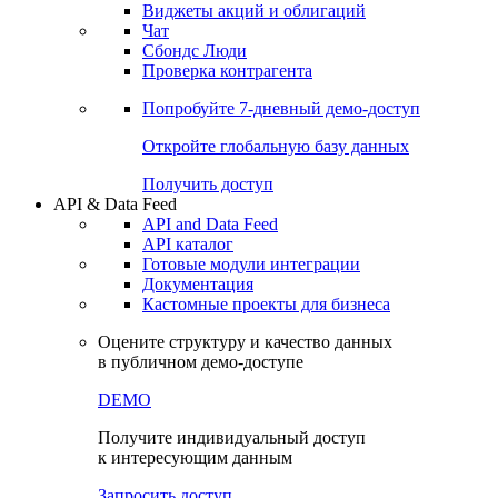
Виджеты акций и облигаций
Чат
Сбондс Люди
Проверка контрагента
Попробуйте
7-дневный
демо-доступ
Откройте глобальную базу данных
Получить доступ
API & Data Feed
API and Data Feed
API каталог
Готовые модули интеграции
Документация
Кастомные проекты для бизнеса
Оцените структуру и качество данных
в публичном демо-доступе
DEMO
Получите индивидуальный доступ
к интересующим данным
Запросить доступ