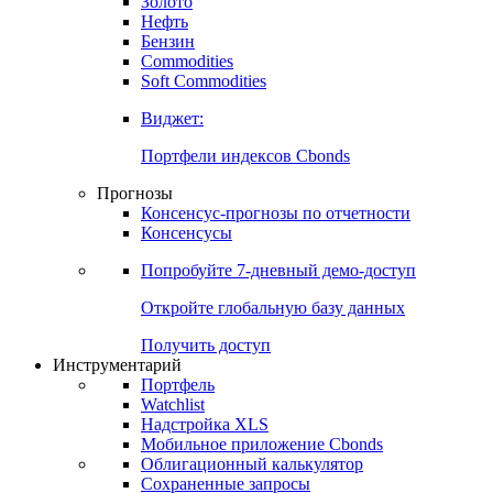
Золото
Нефть
Бензин
Commodities
Soft Commodities
Виджет:
Портфели индексов Cbonds
Прогнозы
Консенсус-прогнозы по отчетности
Консенсусы
Попробуйте
7-дневный
демо-доступ
Откройте глобальную базу данных
Получить доступ
Инструментарий
Портфель
Watchlist
Надстройка XLS
Мобильное приложение Cbonds
Облигационный калькулятор
Сохраненные запросы