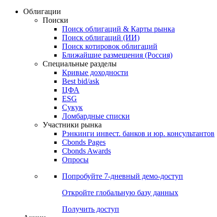
Облигации
Поиски
Поиск облигаций & Карты рынка
Поиск облигаций (ИИ)
Поиск котировок облигаций
Ближайшие размещения (Россия)
Специальные разделы
Кривые доходности
Best bid/ask
ЦФА
ESG
Сукук
Ломбардные списки
Участники рынка
Рэнкинги инвест. банков и юр. консультантов
Cbonds Pages
Cbonds Awards
Опросы
Попробуйте
7-дневный
демо-доступ
Откройте глобальную базу данных
Получить доступ