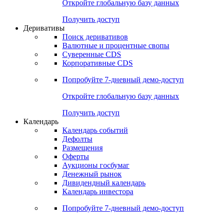
Откройте глобальную базу данных
Получить доступ
Деривативы
Поиск деривативов
Валютные и процентные свопы
Суверенные CDS
Корпоративные CDS
Попробуйте
7-дневный
демо-доступ
Откройте глобальную базу данных
Получить доступ
Календарь
Календарь событий
Дефолты
Размещения
Оферты
Аукционы госбумаг
Денежный рынок
Дивидендный календарь
Календарь инвестора
Попробуйте
7-дневный
демо-доступ