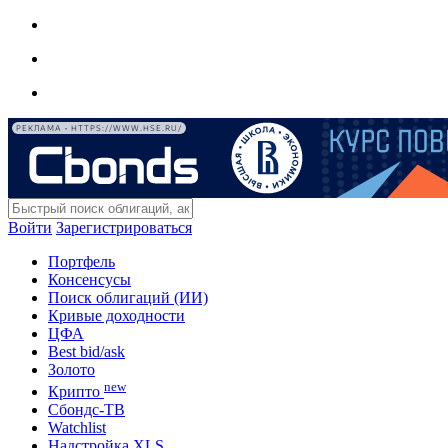
РЕКЛАМА • HTTPS://WWW.HSE.RU/
Войти
Зарегистрироваться
Портфель
Консенсусы
Поиск облигаций (ИИ)
Кривые доходности
ЦФА
Best bid/ask
Золото
new
Крипто
Сбондс-ТВ
Watchlist
Надстройка XLS