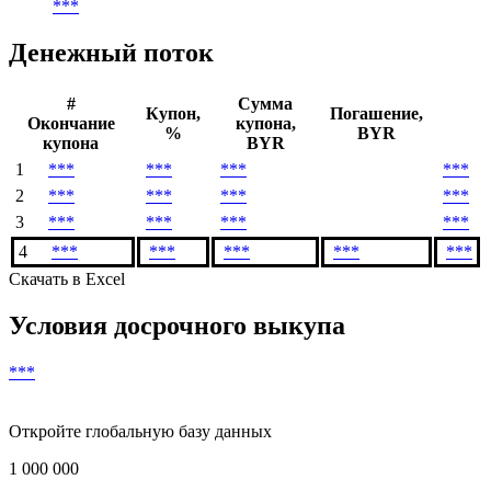
***
Денежный поток
#
Сумма
Купон,
Погашение,
Окончание
купона,
%
BYR
купона
BYR
1
***
***
***
***
2
***
***
***
***
3
***
***
***
***
4
***
***
***
***
***
Скачать в Excel
Условия досрочного выкупа
***
Откройте глобальную базу данных
1 000 000