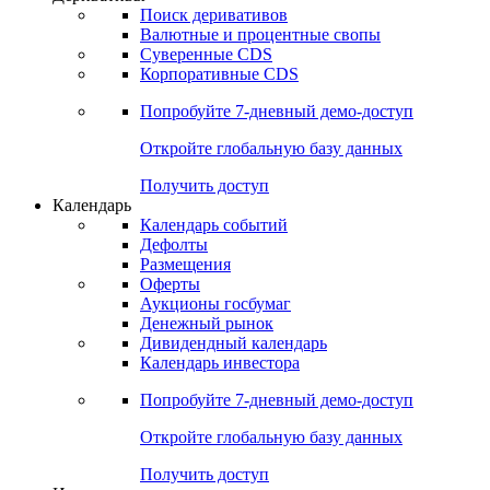
Поиск деривативов
Валютные и процентные свопы
Суверенные CDS
Корпоративные CDS
Попробуйте
7-дневный
демо-доступ
Откройте глобальную базу данных
Получить доступ
Календарь
Календарь событий
Дефолты
Размещения
Оферты
Аукционы госбумаг
Денежный рынок
Дивидендный календарь
Календарь инвестора
Попробуйте
7-дневный
демо-доступ
Откройте глобальную базу данных
Получить доступ