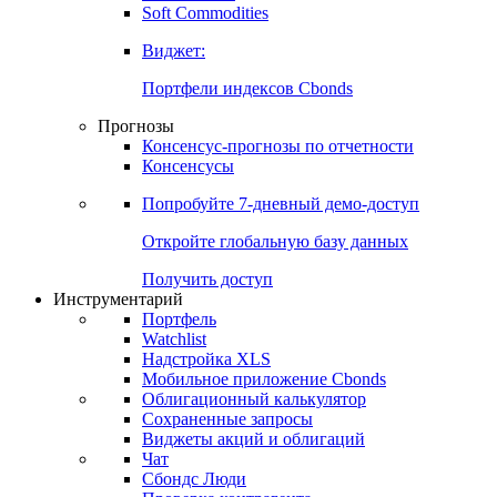
Soft Commodities
Виджет:
Портфели индексов Cbonds
Прогнозы
Консенсус-прогнозы по отчетности
Консенсусы
Попробуйте
7-дневный
демо-доступ
Откройте глобальную базу данных
Получить доступ
Инструментарий
Портфель
Watchlist
Надстройка XLS
Мобильное приложение Cbonds
Облигационный калькулятор
Сохраненные запросы
Виджеты акций и облигаций
Чат
Сбондс Люди