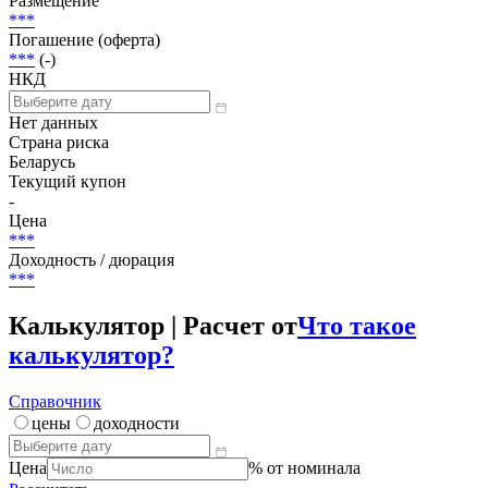
Размещение
***
Погашение (оферта)
***
(-)
НКД
Нет данных
Страна риска
Беларусь
Текущий купон
-
Цена
***
Доходность / дюрация
***
Калькулятор | Расчет от
Что такое
калькулятор?
Справочник
цены
доходности
Цена
% от номинала