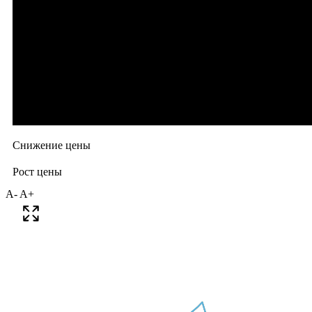
A-
A+