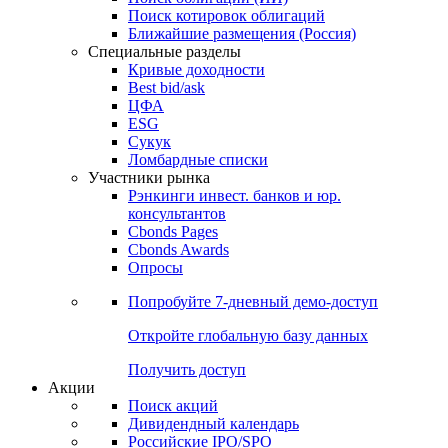
Поиск котировок облигаций
Ближайшие размещения (Россия)
Специальные разделы
Кривые доходности
Best bid/ask
ЦФА
ESG
Сукук
Ломбардные списки
Участники рынка
Рэнкинги инвест. банков и юр.
консультантов
Cbonds Pages
Cbonds Awards
Опросы
Попробуйте
7-дневный
демо-доступ
Откройте глобальную базу данных
Получить доступ
Акции
Поиск акций
Дивидендный календарь
Российские IPO/SPO