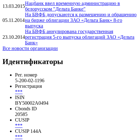
Нацбанк ввел временную администрацию в
13.03.2015
белорусском "Дельта Банке"
На БВФБ допускаются к размещению и обращению
05.11.2014
на бирже облигации ЗАО «Дельта Банк» 8-го
выпуска
На БВФБ аннулирована государственная
23.10.2014
регистрация 5-го выпуска облигаций ЗАО «Дельта
Банк»
Все новости организации
Идентификаторы
Рег. номер
5-200-02-1196
Регистрация
***
ISIN
BY50002A0494
Cbonds ID
20585
CUSIP
***
CUSIP 144A
***