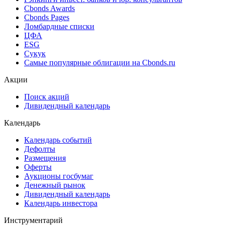
Cbonds Awards
Cbonds Pages
Ломбардные списки
ЦФА
ESG
Сукук
Самые популярные облигации на Cbonds.ru
Акции
Поиск акций
Дивидендный календарь
Календарь
Календарь событий
Дефолты
Размещения
Оферты
Аукционы госбумаг
Денежный рынок
Дивидендный календарь
Календарь инвестора
Инструментарий