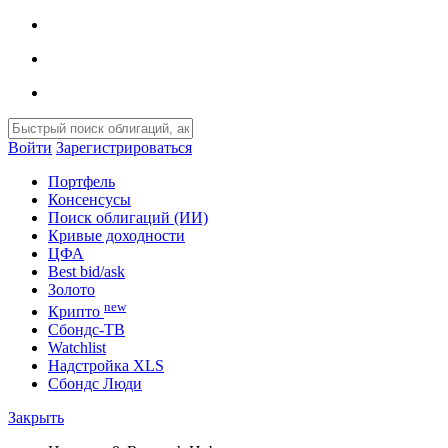
Войти
Зарегистрироваться
Портфель
Консенсусы
Поиск облигаций (ИИ)
Кривые доходности
ЦФА
Best bid/ask
Золото
new
Крипто
Сбондс-ТВ
Watchlist
Надстройка XLS
Сбондс Люди
Закрыть