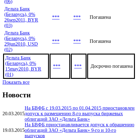
(06)
Дельта Банк
(Беларусь), 0%
***
***
Погашена
26sep2011, BYR
(03)
Дельта Банк
(Беларусь), 0%
***
***
Погашена
29jun2010, USD
(02)
Дельта Банк
(Беларусь), 0%
***
***
Досрочно погашена
15may2010, BYR
(01)
Показать все
Новости
На БВФБ с 19.03.2015 по 01.04.2015 приостановлен
20.03.2015
допуск к размещению 8-го выпуска биржевых
облигаций ЗАО «Дельта Банк»
На БВФБ приостанавливается допуск к обращению
19.03.2015
облигаций ЗАО «Дельта Банк» 9-го и 10-го
выпусков