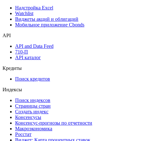
Надстройка Excel
Watchlist
Виджеты акций и облигаций
Мобильное приложение Cbonds
API
API and Data Feed
710-П
API каталог
Кредиты
Поиск кредитов
Индексы
Поиск индексов
Страницы стран
Создать индекс
Консенсусы
Консенсус-прогнозы по отчетности
Макроэкономика
Росстат
Виджет: Карта процентных ставок