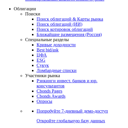
Облигации
Поиски
Поиск облигаций & Карты рынка
Поиск облигаций (ИИ)
Поиск котировок облигаций
Ближайшие размещения (Россия)
Специальные разделы
Кривые доходности
Best bid/ask
ЦФА
ESG
Сукук
Ломбардные списки
Участники рынка
Рэнкинги инвест. банков и юр.
консультантов
Cbonds Pages
Cbonds Awards
Опросы
Попробуйте
7-дневный
демо-доступ
Откройте глобальную базу данных