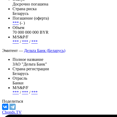
Досрочно погашена
Страна риска
Беларусь
Погашение (оферта)
***
(- )
Объем
70 000 000 000 BYR
М/S&P/F
***
/
***
/
***
Эмитент —
Дельта Банк (Беларусь)
Полное название
ЗАО "Дельта Банк"
Страна регистрации
Беларусь
Отрасль
Банки
М/S&P/F
***
/
***
/
***
Поделиться
Cbonds.TV