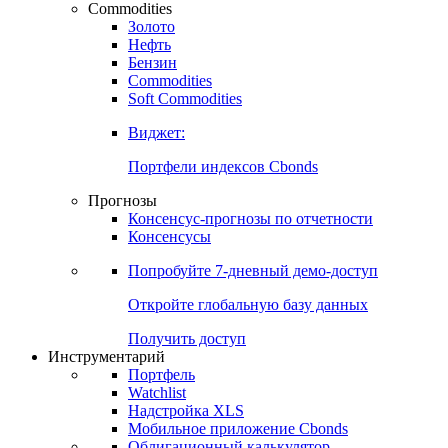
Commodities
Золото
Нефть
Бензин
Commodities
Soft Commodities
Виджет:
Портфели индексов Cbonds
Прогнозы
Консенсус-прогнозы по отчетности
Консенсусы
Попробуйте
7-дневный
демо-доступ
Откройте глобальную базу данных
Получить доступ
Инструментарий
Портфель
Watchlist
Надстройка XLS
Мобильное приложение Cbonds
Облигационный калькулятор