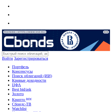
РЕКЛАМА • HTTPS://WWW.HSE.RU/
Войти
Зарегистрироваться
Портфель
Консенсусы
Поиск облигаций (ИИ)
Кривые доходности
ЦФА
Best bid/ask
Золото
new
Крипто
Сбондс-ТВ
Watchlist