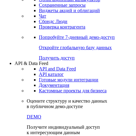
Сохраненные запросы
Виджеты акций и облигаций
Чат
Сбондс Люди
Проверка контрагента
Попробуйте
7-дневный
демо-доступ
Откройте глобальную базу данных
Получить доступ
API & Data Feed
API and Data Feed
API каталог
Готовые модули интеграции
Документация
Кастомные проекты для бизнеса
Оцените структуру и качество данных
в публичном демо-доступе
DEMO
Получите индивидуальный доступ
к интересующим данным