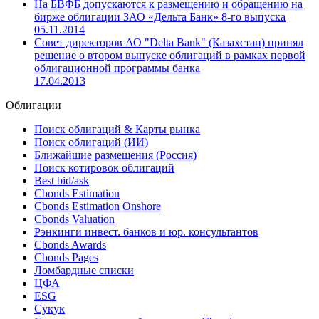
На БВФБ допускаются к размещению и обращению на
бирже облигации ЗАО «Дельта Банк» 8-го выпуска
05.11.2014
Совет директоров АО "Delta Bank" (Казахстан) принял
решение о втором выпуске облигаций в рамках первой
облигационной программы банка
17.04.2013
Облигации
Поиск облигаций & Карты рынка
Поиск облигаций (ИИ)
Ближайшие размещения (Россия)
Поиск котировок облигаций
Best bid/ask
Cbonds Estimation
Cbonds Estimation Onshore
Cbonds Valuation
Рэнкинги инвест. банков и юр. консультантов
Cbonds Awards
Cbonds Pages
Ломбардные списки
ЦФА
ESG
Сукук