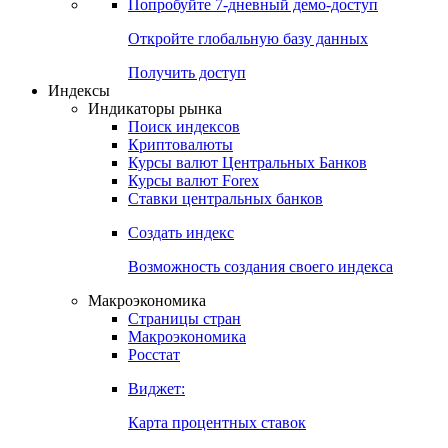
Попробуйте
7-дневный
демо-доступ
Откройте глобальную базу данных
Получить доступ
Индексы
Индикаторы рынка
Поиск индексов
Криптовалюты
Курсы валют Центральных Банков
Курсы валют Forex
Ставки центральных банков
Создать индекс
Возможность создания своего индекса
Макроэкономика
Страницы стран
Макроэкономика
Росстат
Виджет:
Карта процентных ставок