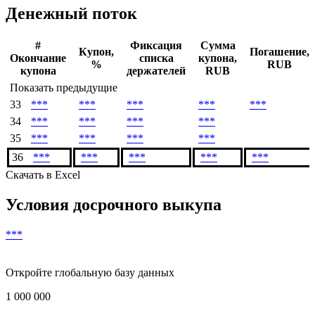
***
Дата погашения
***
Денежный поток
#
Фиксация
Сумма
Купон,
Погашение,
Окончание
списка
купона,
%
RUB
купона
держателей
RUB
Показать предыдущие
33
***
***
***
***
***
34
***
***
***
***
35
***
***
***
***
36
***
***
***
***
***
Скачать в Excel
Условия досрочного выкупа
***