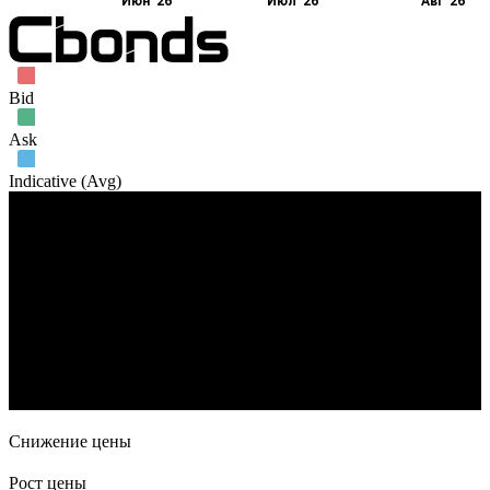
Июн '26
Июл '26
Авг '26
Bid
Ask
Indicative (Avg)
Объем торгов
18. Май
1. Июн
15. Июн
29. Июн
13. Июл
27. Июл