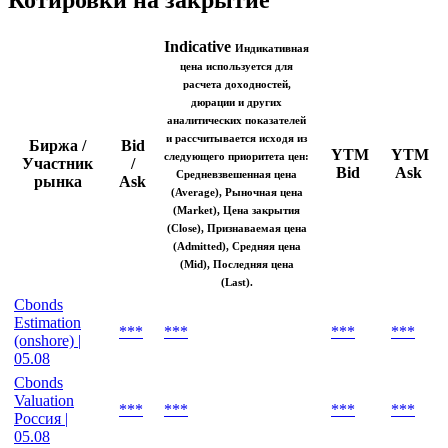
биржа Т+ |
***
***
***
***
16:56
Котировки на закрытие
Indicative
Индикативная
цена используется для
расчета доходностей,
дюрации и других
аналитических показателей
и рассчитывается исходя из
Биржа /
Bid
YTM
YTM
следующего приоритета цен:
Участник
/
Bid
Ask
Средневзвешенная цена
рынка
Ask
(Average), Рыночная цена
(Market), Цена закрытия
(Close), Признаваемая цена
(Admitted), Средняя цена
(Mid), Последняя цена
(Last).
Cbonds
Estimation
***
***
***
***
(onshore) |
05.08