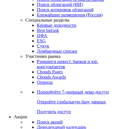
Облигации
Поиски
Поиск облигаций & Карты рынка
Поиск облигаций (ИИ)
Поиск котировок облигаций
Ближайшие размещения (Россия)
Специальные разделы
Кривые доходности
Best bid/ask
ЦФА
ESG
Сукук
Ломбардные списки
Участники рынка
Рэнкинги инвест. банков и юр.
консультантов
Cbonds Pages
Cbonds Awards
Опросы
Попробуйте
7-дневный
демо-доступ
Откройте глобальную базу данных