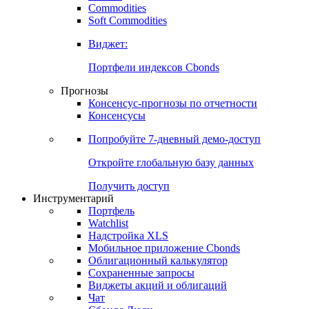
Commodities
Золото
Нефть
Бензин
Commodities
Soft Commodities
Виджет:
Портфели индексов Cbonds
Прогнозы
Консенсус-прогнозы по отчетности
Консенсусы
Попробуйте
7-дневный
демо-доступ
Откройте глобальную базу данных
Получить доступ
Инструментарий
Портфель
Watchlist
Надстройка XLS
Мобильное приложение Cbonds
Облигационный калькулятор