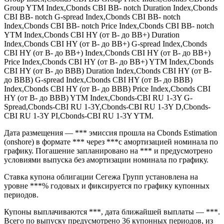
обращении на Cbonds Estimation (onshore). Выпуск имеет
номинал 1 000 RUB и входит в Cbonds CBI BB Group Duration
Index,Cbonds CBI BB Group G-spread Index,Cbonds CBI BB
Group Index,Cbonds CBI BB Group Price Index,Cbonds CBI BB
Group YTM Index,Cbonds CBI BB- notch Duration Index,Cbonds
CBI BB- notch G-spread Index,Cbonds CBI BB- notch
Index,Cbonds CBI BB- notch Price Index,Cbonds CBI BB- notch
YTM Index,Cbonds CBI HY (от B- до BB+) Duration
Index,Cbonds CBI HY (от B- до BB+) G-spread Index,Cbonds
CBI HY (от B- до BB+) Index,Cbonds CBI HY (от B- до BB+)
Price Index,Cbonds CBI HY (от B- до BB+) YTM Index,Cbonds
CBI HY (от B- до BBB) Duration Index,Cbonds CBI HY (от B-
до BBB) G-spread Index,Cbonds CBI HY (от B- до BBB)
Index,Cbonds CBI HY (от B- до BBB) Price Index,Cbonds CBI
HY (от B- до BBB) YTM Index,Cbonds-CBI RU 1-3Y G-
Spread,Cbonds-CBI RU 1-3Y,Cbonds-CBI RU 1-3Y D,Cbonds-
CBI RU 1-3Y PI,Cbonds-CBI RU 1-3Y YTM.
Дата размещения — *** эмиссия прошла на Cbonds Estimation
(onshore) в формате *** через ***с амортизацией номинала по
графику. Погашение запланировано на *** и предусмотрено
условиями выпуска без амортизации номинала по графику.
Ставка купона облигации Сегежа Групп установлена на
уровне ***% годовых и фиксируется по графику купонных