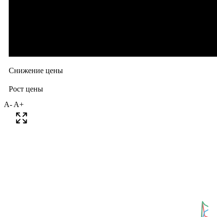
A-
A+