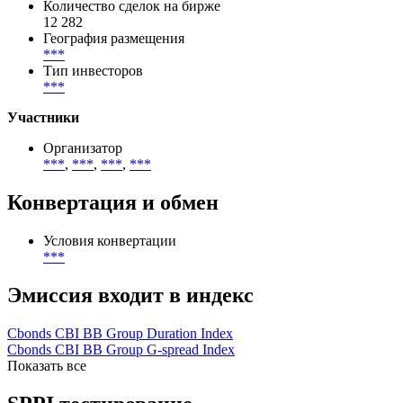
Размещение
***
-
***
Цена первичного размещения (доходность)
(
***
%)
Количество сделок на бирже
12 282
География размещения
***
Тип инвесторов
***
Участники
Организатор
***
,
***
,
***
,
***
Конвертация и обмен
Условия конвертации
***
Эмиссия входит в индекс
Cbonds CBI BB Group Duration Index