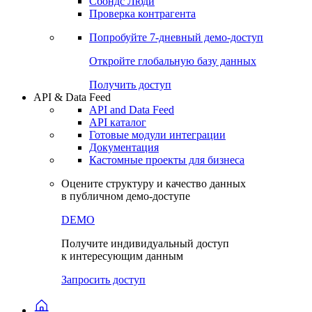
Сохраненные запросы
Виджеты акций и облигаций
Чат
Сбондс Люди
Проверка контрагента
Попробуйте
7-дневный
демо-доступ
Откройте глобальную базу данных
Получить доступ
API & Data Feed
API and Data Feed
API каталог
Готовые модули интеграции
Документация
Кастомные проекты для бизнеса
Оцените структуру и качество данных
в публичном демо-доступе
DEMO
Получите индивидуальный доступ
к интересующим данным