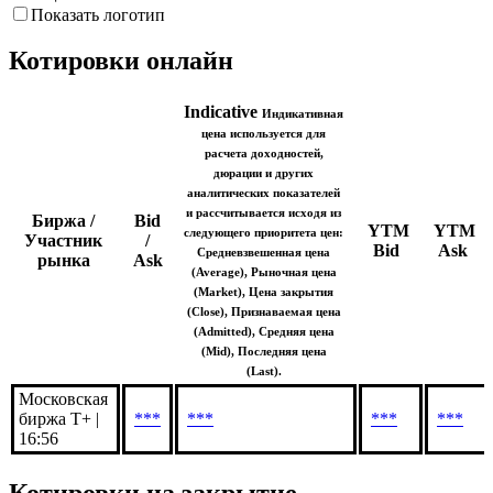
Снижение цены
Рост цены
Показать логотип
Котировки онлайн
Indicative
Индикативная
цена используется для
расчета доходностей,
дюрации и других
аналитических показателей
и рассчитывается исходя из
Биржа /
Bid
YTM
YTM
следующего приоритета цен:
Участник
/
Bid
Ask
Средневзвешенная цена
рынка
Ask
(Average), Рыночная цена
(Market), Цена закрытия
(Close), Признаваемая цена
(Admitted), Средняя цена
(Mid), Последняя цена
(Last).
Московская