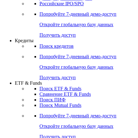
Получить доступ
Акции
Поиск акций
Дивидендный календарь
Российские IPO/SPO
Попробуйте
7-дневный
демо-доступ
Откройте глобальную базу данных
Получить доступ
Кредиты
Поиск кредитов
Попробуйте
7-дневный
демо-доступ
Откройте глобальную базу данных
Получить доступ
ETF & Funds
Поиск ETF & Funds
Сравнение ETF & Funds
Поиск ПИФ
Поиск Mutual Funds
Попробуйте
7-дневный
демо-доступ