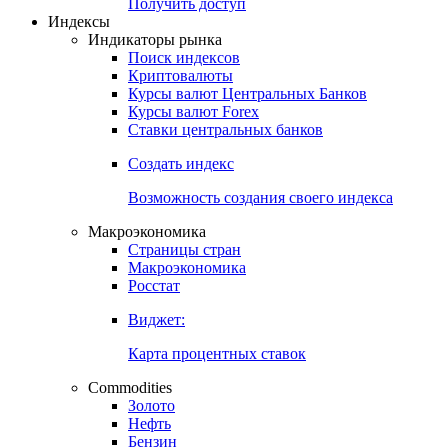
Попробуйте
7-дневный
демо-доступ
Откройте глобальную базу данных
Получить доступ
Индексы
Индикаторы рынка
Поиск индексов
Криптовалюты
Курсы валют Центральных Банков
Курсы валют Forex
Ставки центральных банков
Создать индекс
Возможность создания своего индекса
Макроэкономика
Страницы стран
Макроэкономика
Росстат
Виджет:
Карта процентных ставок