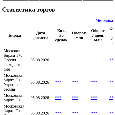
биржа.
РЕПО с ЦК
***
адрес. |
05.08
Статистика торгов
Методика
Об
Кол-
Оборот
Дата
Оборот,
Биржа
во
7 дней,
расчета
млн
д
сделок
млн
м
Московская
Биржа T+.
Сессия
05.08.2026
**
выходного
дня
Московская
биржа T+.
05.08.2026
***
***
***
**
Утренняя
сессия
Московская