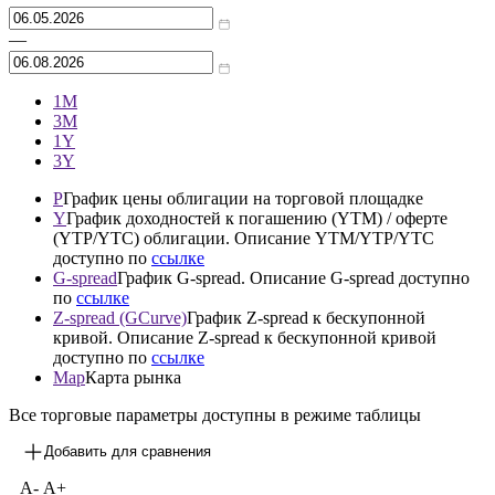
Архив
—
1М
3М
1Y
3Y
P
График цены облигации на торговой площадке
Y
График доходностей к погашению (YTM) / оферте
(YTP/YTC) облигации. Описание YTM/YTP/YTC
доступно по
ссылке
G-spread
График G-spread. Описание G-spread доступно
по
ссылке
Z-spread (GCurve)
График Z-spread к бескупонной
кривой. Описание Z-spread к бескупонной кривой
доступно по
ссылке
Map
Карта рынка
Все торговые параметры доступны в режиме таблицы