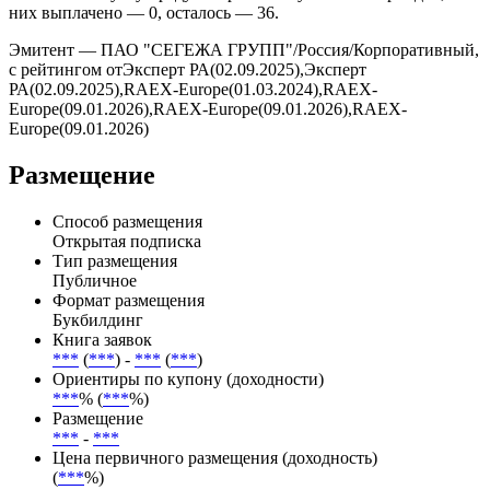
периодов.
Купоны выплачиваются ***, дата ближайшей выплаты — ***.
Всего по выпуску предусмотрено 36 купонных периодов, из
них выплачено — 0, осталось — 36.
Эмитент — ПАО "СЕГЕЖА ГРУПП"/Россия/Корпоративный,
с рейтингом отЭксперт РА(02.09.2025),Эксперт
РА(02.09.2025),RAEX-Europe(01.03.2024),RAEX-
Europe(09.01.2026),RAEX-Europe(09.01.2026),RAEX-
Europe(09.01.2026)
Размещение
Способ размещения
Открытая подписка
Тип размещения
Публичное
Формат размещения
Букбилдинг
Книга заявок
***
(
***
) -
***
(
***
)
Ориентиры по купону (доходности)
***
% (
***
%)