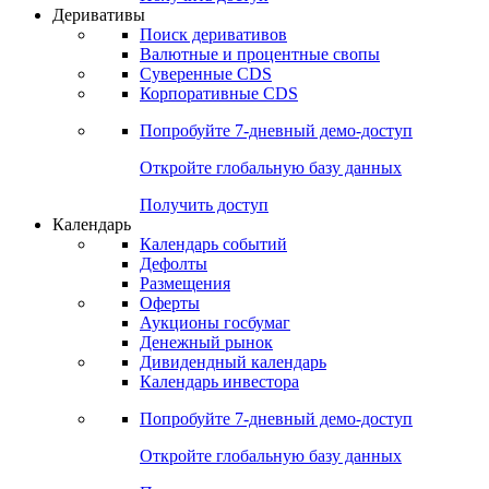
Откройте глобальную базу данных
Получить доступ
Деривативы
Поиск деривативов
Валютные и процентные свопы
Суверенные CDS
Корпоративные CDS
Попробуйте
7-дневный
демо-доступ
Откройте глобальную базу данных
Получить доступ
Календарь
Календарь событий
Дефолты
Размещения
Оферты
Аукционы госбумаг
Денежный рынок
Дивидендный календарь
Календарь инвестора