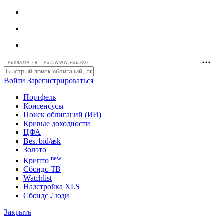
РЕКЛАМА • HTTPS://WWW.HSE.RU/
Войти
Зарегистрироваться
Портфель
Консенсусы
Поиск облигаций (ИИ)
Кривые доходности
ЦФА
Best bid/ask
Золото
new
Крипто
Сбондс-ТВ
Watchlist